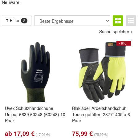
Neuware.
Filter
2
Suche speichern
- 9%
Uvex Schutzhandschuhe
Blåkläder Arbeitshandschuh
Unipur 6639 60248 (60248) 10
Touch gefüttert 28771405 à 6
Paar
Paar
ab 17,09 €
75,99 €
(17,09 €/)
(75,99 €/)