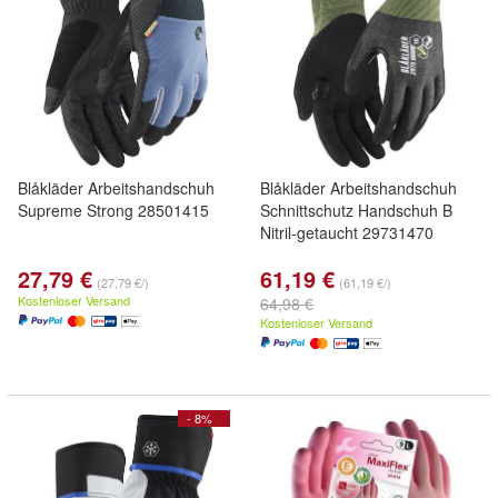
Blåkläder Arbeitshandschuh
Blåkläder Arbeitshandschuh
Supreme Strong 28501415
Schnittschutz Handschuh B
Nitril-getaucht 29731470
27,79 €
61,19 €
(27,79 €/)
(61,19 €/)
Kostenloser Versand
64,98 €
Kostenloser Versand
- 8%