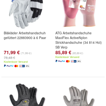
Blåkläder Arbeitshandschuh
ATG Arbeitshandschuhe
gefüttert 22883900 à 6 Paar
MaxiFlex ActiveNylon
Strickhandschuhe (34 814 Hct)
SB Verp
71,99 €
85,89 €
(71,99 €/)
(85,89 €/)
Kostenloser Versand
78,48 €
Kostenloser Versand