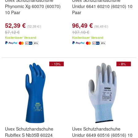
Uvex Schutzhandschuhe
Uvex Schutzhandschuhe
Phynomic Xg 60070 (60070)
Unidur 6641 60210 (60210) 10
10 Paar
Paar
52,39 €
96,49 €
(52,39 €/)
(96,49 €/)
57,12 €
107,10 €
Kostenloser Versand
Kostenloser Versand
- 13%
- 8%
Uvex Schutzhandschuhe
Uvex Schutzhandschuhe
Rubiflex S Nb35B 60224
Unidur 6649 60516 (60516) 10