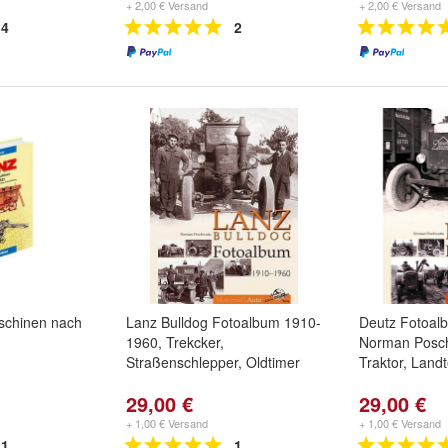
+ 2,00 € Versand
+ 2,00 € Versand
4
2
chinen nach
Lanz Bulldog Fotoalbum 1910-
Deutz Fotoal
1960, Trekcker,
Norman Posch
Straßenschlepper, Oldtimer
Traktor, Land
29,00 €
29,00 €
+ 1,00 € Versand
+ 1,00 € Versand
1
1