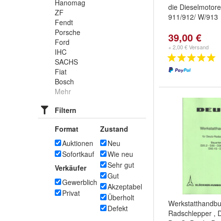
Hanomag
die Dieselmotore
ZF
911/912/ W/913
Fendt
Porsche
39,00 €
Ford
+ 2,00 € Versand
IHC
SACHS
Fiat
Bosch
Mehr
Filtern
Format
Zustand
Auktionen
Neu
Sofortkauf
Wie neu
Sehr gut
Verkäufer
Gut
Gewerblich
Akzeptabel
Privat
Überholt
Werkstatthandbu
Defekt
Radschlepper , 