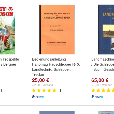
n Prospekte
Bedienungsanleitung
Landmaschin
us Bergner
Hanomag Radschlepper R40,
/ Die Schlepp
Landtechnik, Schlepper,
, Buch, Gesch
Trecker
25,00 €
65,00 €
+ 2,00 € Versand
+ 2,00 € Versand
1
3