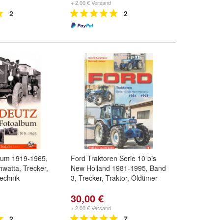
+ 2,00 € Versand
2
2
bum 1919-1965,
Ford Traktoren Serie 10 bis
watta, Trecker,
New Holland 1981-1995, Band
technik
3, Trecker, Traktor, Oldtimer
30,00 €
+ 2,00 € Versand
2
7