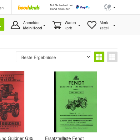
Mit Sicherheit bei
en
Hood einkaufen
Anmelden
Waren-
Merk-
Mein Hood
korb
zettel
tung Güldner G35
Ersatzteilliste Fendt