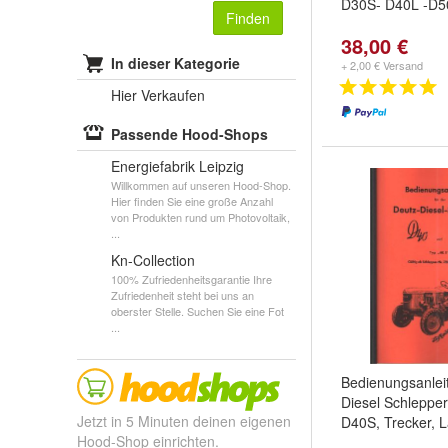
D30S- D40L -D5
Finden
38,00 €
In dieser Kategorie
+ 2,00 € Versand
Hier Verkaufen
Passende Hood-Shops
Energiefabrik Leipzig
Willkommen auf unseren Hood-Shop.
Hier finden Sie eine große Anzahl
von Produkten rund um Photovoltaik,
...
Kn-Collection
100% Zufriedenheitsgarantie Ihre
Zufriedenheit steht bei uns an
oberster Stelle. Suchen Sie eine Fot
...
Bedienungsanlei
Diesel Schleppe
Jetzt in 5 Minuten deinen eigenen
D40S, Trecker, 
Hood-Shop einrichten.