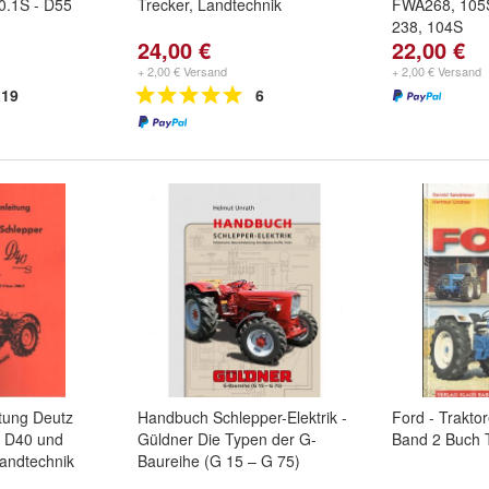
0.1S - D55
Trecker, Landtechnik
FWA268, 105
238, 104S
24,00 €
22,00 €
+ 2,00 € Versand
+ 2,00 € Versand
19
6
tung Deutz
Handbuch Schlepper-Elektrik -
Ford - Trakto
r D40 und
Güldner Die Typen der G-
Band 2 Buch T
Landtechnik
Baureihe (G 15 – G 75)