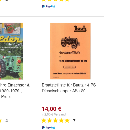
ahre Einachser &
Ersatzteilliste für Bautz 14 PS
1929-1979 ,
Dieselschlepper AS 120
 Prelle
14,00 €
+ 2,00 € Versand
4
7