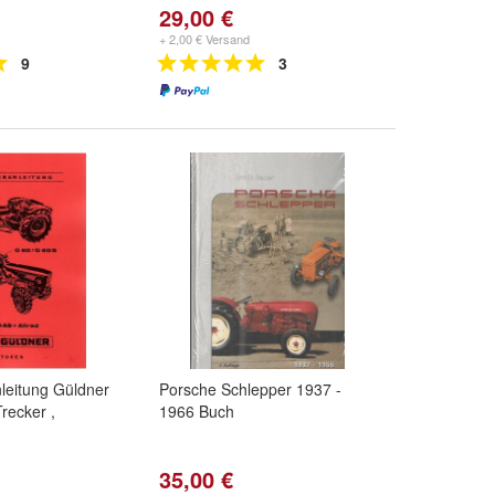
29,00 €
+ 2,00 € Versand
9
3
leitung Güldner
Porsche Schlepper 1937 -
recker ,
1966 Buch
35,00 €