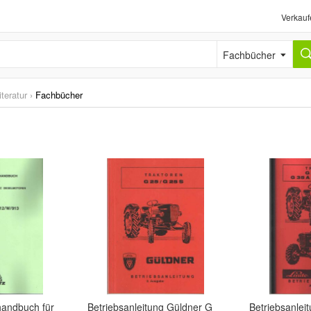
Verkauf
Fachbücher
iteratur
›
Fachbücher
handbuch für
Betriebsanleitung Güldner G
Betriebsanlei