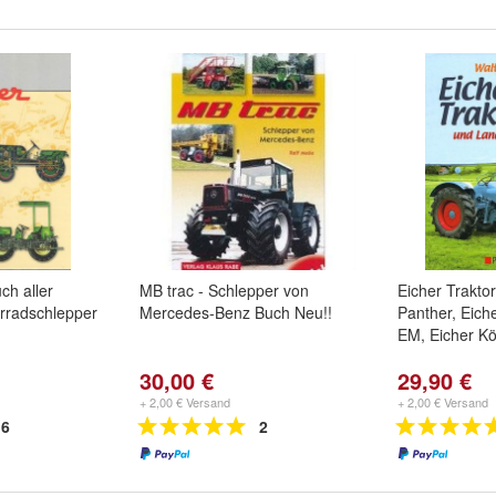
ch aller
MB trac - Schlepper von
Eicher Trakto
erradschlepper
Mercedes-Benz Buch Neu!!
Panther, Eiche
EM, Eicher Kö
30,00 €
29,90 €
+ 2,00 € Versand
+ 2,00 € Versand
6
2