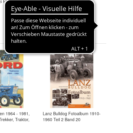
S FW238 / /AW
Oldtimer
16,00 €
+ 2,00 € Versand
6
ren 1964 - 1981,
Lanz Bulldog Fotoalbum 1910-
rekker, Traktor,
1960 Teil 2 Band 20