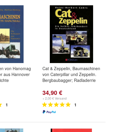
en von Hanomag
Cat & Zeppelin, Baumaschinen
er aus Hannover
von Caterpillar und Zeppelin.
ichte
Bergbaubagger; Radladerrie
34,90 €
+ 2,00 € Versand
1
1