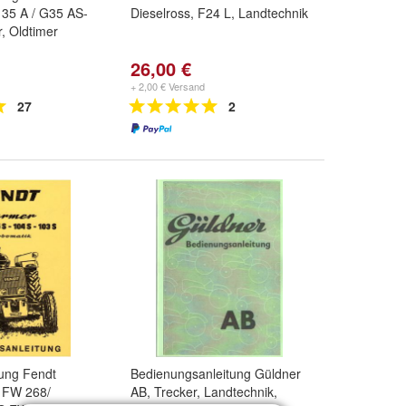
 35 A / G35 AS-
Dieselross, F24 L, Landtechnik
r, Oldtimer
26,00 €
+ 2,00 € Versand
27
2
tung Fendt
Bedienungsanleitung Güldner
 FW 268/
AB, Trecker, Landtechnik,