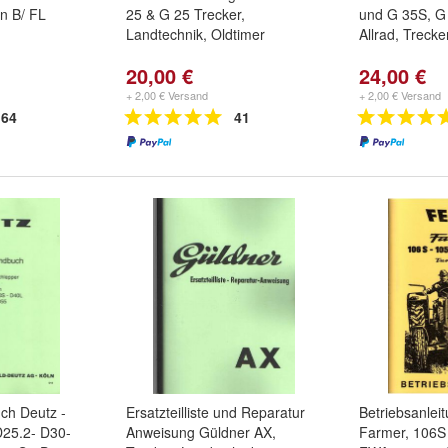
n B/ FL
25 & G 25 Trecker,
und G 35S, G
Landtechnik, Oldtimer
Allrad, Trecke
20,00 €
24,00 €
+ 2,00 € Versand
+ 2,00 € Versand
64
41
ch Deutz -
Ersatzteilliste und Reparatur
Betriebsanlei
D25.2- D30-
Anweisung Güldner AX,
Farmer, 106S