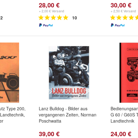
28,00 €
30,00 €
+ 2,00 € Versand
+ 2,50 € Versand
2
10
autz Type 200,
Lanz Bulldog - Bilder aus
Bedienungsan
 Landtechnik,
vergangenen Zeiten, Norman
G 60 / G60S T
er
Poschwatta
Landtechnik
39,00 €
24,00 €