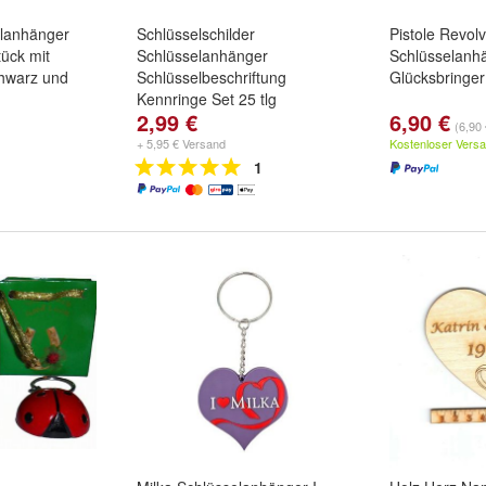
elanhänger
Schlüsselschilder
Pistole Revolv
ück mit
Schlüsselanhänger
Schlüsselanhä
chwarz und
Schlüsselbeschriftung
Glücksbringe
Kennringe Set 25 tlg
2,99 €
6,90 €
(6,90 
+ 5,95 € Versand
Kostenloser Vers
1