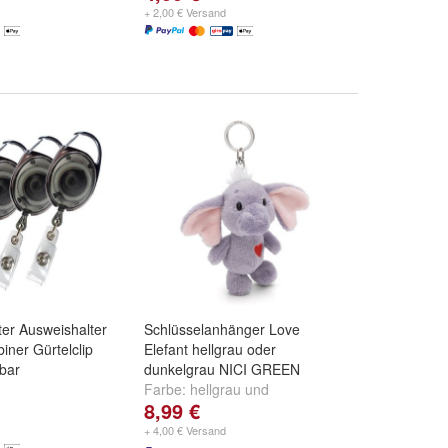
+ 2,00 € Versand
ter Ausweishalter
Schlüsselanhänger Love
iner Gürtelclip
Elefant hellgrau oder
bar
dunkelgrau NICI GREEN
Farbe:
hellgrau
und
8,99 €
dunkelgrau
+ 4,00 € Versand