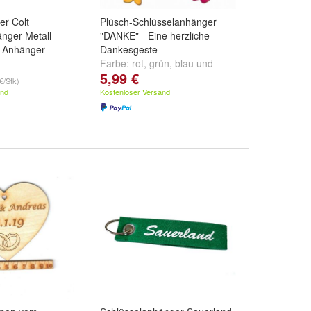
er Colt
Plüsch-Schlüsselanhänger
nger Metall
"DANKE" - Eine herzliche
r Anhänger
Dankesgeste
Farbe:
rot
,
grün
,
blau
und
5,99 €
weitere ...
€/Stk)
and
Kostenloser Versand