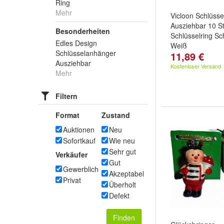
Ring
Mehr
Vicloon Schlüss
Ausziehbar 10 St
Besonderheiten
Schlüsselring S
Edles Design
Weiß
Schlüsselanhänger
11,89 €
Ausziehbar
Kostenloser Versand
Mehr
Filtern
Format
Zustand
Auktionen
Neu
Sofortkauf
Wie neu
Sehr gut
Verkäufer
Gut
Gewerblich
Akzeptabel
Privat
Überholt
Defekt
Finden