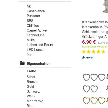
Nici
Casablanca
Puckator
SBS
Krankenschwest
ChiliTec
Krankenhaus Pfl
Camel Active
Schlüsselanhäng
TechnoLine
Glücksbringer A
Milka
6,90 €
(6,90 €/S
Liebeskind Berlin
Kostenloser Versand
LED Lenser
Mehr
Eigenschaften
Farbe
Silber
Bronze
Gold
Schwarz
Weiß
Mehrfarbig
Blau