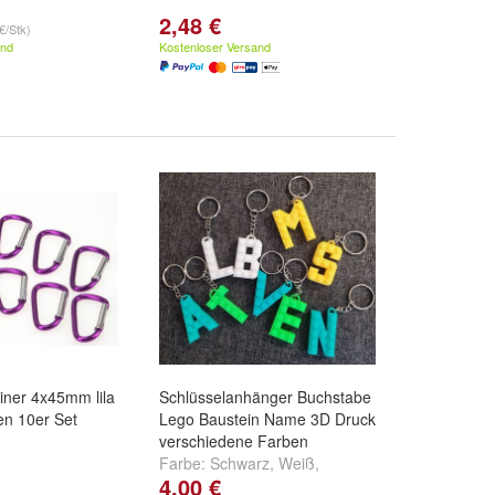
2,48 €
€/Stk)
and
Kostenloser Versand
iner 4x45mm lila
Schlüsselanhänger Buchstabe
en 10er Set
Lego Baustein Name 3D Druck
verschiedene Farben
Farbe:
Schwarz
,
Weiß
,
4,00 €
Cremeweiß
und
weitere ...