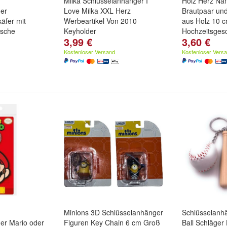
Milka Schlüsselanhänger I
Holz Herz N
er
Love Milka XXL Herz
Brautpaar un
äfer mit
Werbeartikel Von 2010
aus Holz 10 
asche
Keyholder
Hochzeitsges
3,99 €
3,60 €
Schriftart:
Luc
Ballon Schrift
Kostenloser Versand
Kostenloser Vers
Minions 3D Schlüsselanhänger
Schlüsselanh
er Mario oder
Figuren Key Chain 6 cm Groß
Ball Schläge