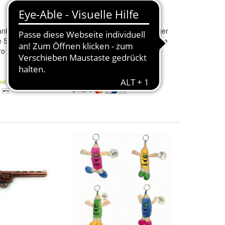
lanhänger Tancho
Koi Plüsch Schlüsselanhänger
e Showa
Tancho Kohaku Sanke Showa
o Utsuri
Yamabuki Shiro Utsuri
Varietät:
Tancho
und
Sanke
9,95 €
ho
,
Kohaku
,
tere ...
and
Kostenloser Versand