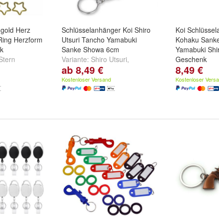
 gold Herz
Schlüsselanhänger Koi Shiro
Koi Schlüsse
 Ring Herzform
Utsuri Tancho Yamabuki
Kohaku Sank
ck
Sanke Showa 6cm
Yamabuki Shir
Stern
Variante:
Shiro Utsuri
,
Geschenk
ab 8,49 €
8,49 €
Yamabuki
,
Showa
und
weitere
Varietät:
Tanc
...
Sanke
und
wei
Kostenloser Versand
Kostenloser Vers