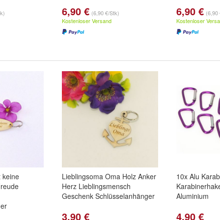
6,90 €
6,90 €
tk)
(6,90 €/Stk)
(6,90 
Kostenloser Versand
Kostenloser Vers
 keine
Lieblingsoma Oma Holz Anker
10x Alu Karab
Freude
Herz Lieblingsmensch
Karabinerhak
Geschenk Schlüsselanhänger
Aluminium
er
3,90 €
4,90 €