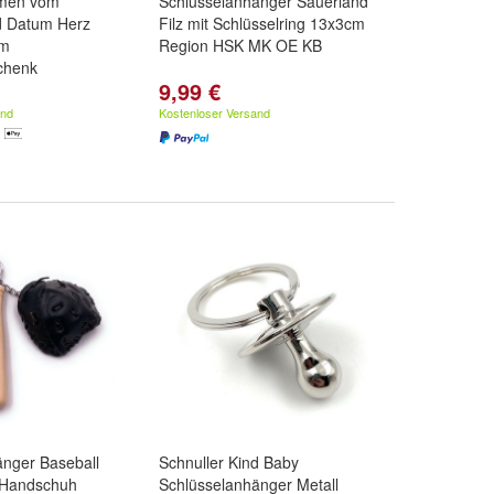
amen vom
Schlüsselanhänger Sauerland
d Datum Herz
Filz mit Schlüsselring 13x3cm
cm
Region HSK MK OE KB
chenk
9,99 €
ida Schrift
,
und
Forte Schrift
and
Kostenloser Versand
änger Baseball
Schnuller Kind Baby
r Handschuh
Schlüsselanhänger Metall