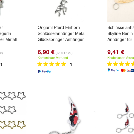
er
Origami Pferd Einhorn
Schlüsselanh
egerin
Schlüsselanhänger Metall
Skyline Berlin
er Metall
Glücksbringer Anhänger
Anhänger für 
n
6,90 €
9,41 €
tk)
(6,90 €/Stk)
Kostenloser Versand
Kostenloser Vers
1
1