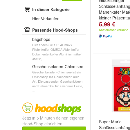
Glücksbringer
Schlüsselanhäng
In dieser Kategorie
Marienkäfer Maik
kleiner Präsentt
Hier Verkaufen
5,99 €
Modell:
A
und
B
Passende Hood-Shops
Kostenloser Versand
bagshops
Hier finden Sie z.B: Alumaxx
Pilotenkoffer OMEGA Aktenkoffer
Dokumentenkoffer Aluminium silber
45122, ...
Geschenkeladen-Chiemsee
Geschenkeladen-Chiemsee ist ein
Onlineshop mit Geschenken aller
Art. Die passenden Geschenkideen
und Dekoartikel für saisonale Feste,
...
Jetzt in 5 Minuten deinen eigenen
Super Mario
Hood-Shop einrichten.
Schlüsselanhäng