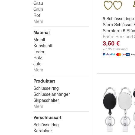
Grau
Grün
Rot
5 Schlüsselringe
Mehr
Stern Schlüssel
Sternform 5 Stü
Material
Form:
Herz
und
Metall
3,50 €
Kunststoff
+ 5,95 € Versand
Leder
Holz
Jute
Mehr
Produktart
Schlüsselring
Schlüsselanhänger
Skipasshalter
Mehr
Verschlussart
Schlüsselring
Karabiner