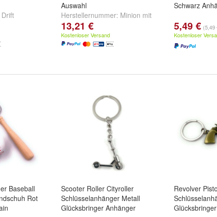
Auswahl
Schwarz Anhä
d
Drift
Herstellernummer:
Minion mit
13,21 €
5,49 €
Keule
und
Vive Le Minion
(5,49 
Kostenloser Versand
Kostenloser Vers
er Baseball
Scooter Roller Cityroller
Revolver Pisto
andschuh Rot
Schlüsselanhänger Metall
Schlüsselanhä
ain
Glücksbringer Anhänger
Glücksbringe