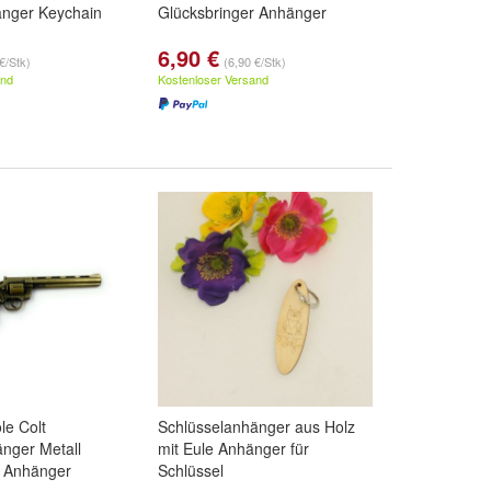
nger Keychain
Glücksbringer Anhänger
6,90 €
€/Stk)
(6,90 €/Stk)
and
Kostenloser Versand
le Colt
Schlüsselanhänger aus Holz
nger Metall
mit Eule Anhänger für
r Anhänger
Schlüssel