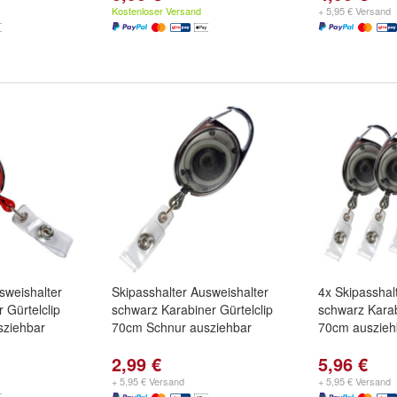
Kostenloser Versand
+ 5,95 € Versand
sweishalter
Skipasshalter Ausweishalter
4x Skipasshal
r Gürtelclip
schwarz Karabiner Gürtelclip
schwarz Karab
sziehbar
70cm Schnur ausziehbar
70cm auszieh
2,99 €
5,96 €
+ 5,95 € Versand
+ 5,95 € Versand