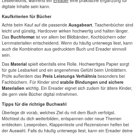
Leseerlebnis, während ein
Ereader
eine praktische Ergänzung für
digitale Inhalte sein kann.
Kaufkriterien für Bücher
Achte beim Kauf auf die passende
Ausgabeart
. Taschenbücher sind
leicht und günstig, Hardcover wirken hochwertig und halten länger.
Das
Buchformat
ist vor allem bei Bildbänden, Kochbüchern oder
Lernmaterialien entscheidend. Wenn du häufig unterwegs liest, kann
auch die Kombination aus gedrucktem Buch und Ereader sinnvoll
sein.
Das
Material
spielt ebenfalls eine Rolle. Hochwertiges Papier sorgt
für gute Lesbarkeit und ein angenehmes Gefühl beim Umblättern.
Prüfe außerdem das
Preis Leistungs Verhältnis
besonders bei
Fachbüchern. Für Kinder sind
stabile Bindungen und sichere
Materialien
wichtig. Ein Ereader eignet sich zudem für ältere Kinder,
die gern viele Bücher digital mitnehmen.
Tipps für die richtige Buchwahl
Überlege dir vorab, welches Ziel du mit dem Buch verfolgst.
Möchtest du dich weiterbilden, entspannen oder neue Themen
entdecken. Leseproben, Klappentexte und Rezensionen helfen bei
der Auswahl. Falls du häufig unterwegs liest, kann ein Ereader deine