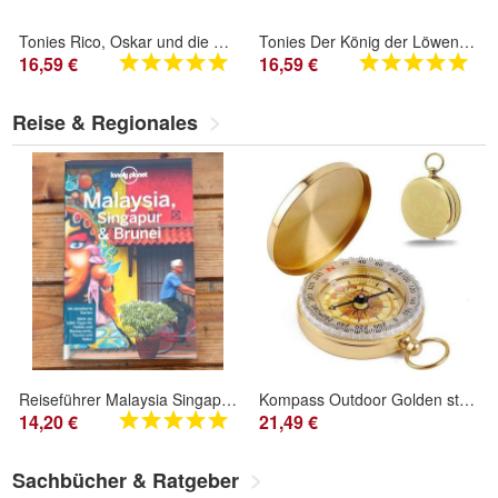
Tonies Rico, Oskar und die Tieferschatten ab 8 Jahren Hörspiel Figur
Tonies Der König der Löwen Disney Hörfigur ab 4 Jahren
16,59 €
16,59 €
Reise & Regionales
Reiseführer Malaysia Singapur Brunei - Lonely Planet - mit Karte - ISBN 9783829748049
Kompass Outdoor Golden stoßfest - Marschkompass wasserdicht
14,20 €
21,49 €
Sachbücher & Ratgeber