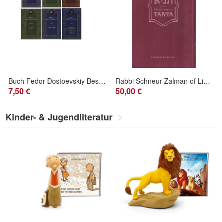
Buch Fedor Dostoevskiy Besy Igrok Podrostok Bratya Karamazovy Zapiski iz mertvog
Rabbi Schneur Zalman of Liadi: Likutei Amarim Tanya (2014)
7,50 €
50,00 €
Kinder- & Jugendliteratur