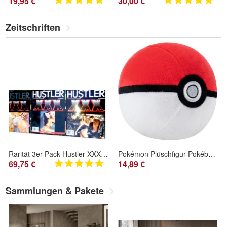
19,95 €
30,00 €
Zeitschriften
Rarität 3er Pack Hustler XXX Unlimited Vol.01 No2 No 4 US-Originalausgabe. US Magazin
Pokémon Plüschfigur Pokéball 10cm Durchmesser verschiedene Varianten
69,75 €
14,89 €
- 15%
- 15%
Sammlungen & Pakete