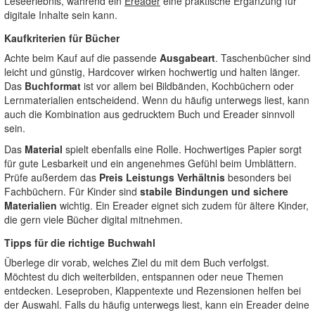
Leseerlebnis, während ein
Ereader
eine praktische Ergänzung für
digitale Inhalte sein kann.
Kaufkriterien für Bücher
Achte beim Kauf auf die passende
Ausgabeart
. Taschenbücher sind
leicht und günstig, Hardcover wirken hochwertig und halten länger.
Das
Buchformat
ist vor allem bei Bildbänden, Kochbüchern oder
Lernmaterialien entscheidend. Wenn du häufig unterwegs liest, kann
auch die Kombination aus gedrucktem Buch und Ereader sinnvoll
sein.
Das
Material
spielt ebenfalls eine Rolle. Hochwertiges Papier sorgt
für gute Lesbarkeit und ein angenehmes Gefühl beim Umblättern.
Prüfe außerdem das
Preis Leistungs Verhältnis
besonders bei
Fachbüchern. Für Kinder sind
stabile Bindungen und sichere
Materialien
wichtig. Ein Ereader eignet sich zudem für ältere Kinder,
die gern viele Bücher digital mitnehmen.
Tipps für die richtige Buchwahl
Überlege dir vorab, welches Ziel du mit dem Buch verfolgst.
Möchtest du dich weiterbilden, entspannen oder neue Themen
entdecken. Leseproben, Klappentexte und Rezensionen helfen bei
der Auswahl. Falls du häufig unterwegs liest, kann ein Ereader deine