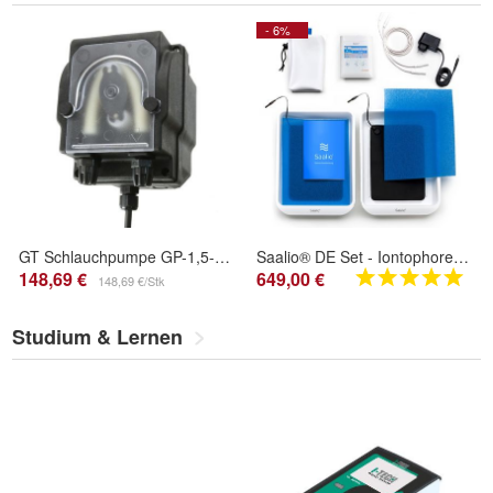
- 6%
GT Schlauchpumpe GP-1,5-B Pool IP65 Set
Saalio® DE Set - Iontophorese gegen Schwitzen an Händen und Füßen
148,69 €
649,00 €
148,69 €/Stk
Studium & Lernen