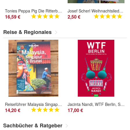
Tonies Peppa Pig Die Ritterburg Wutz Hörspiel ab 3 Jahren
Josef Scherl Weihnachtslieder mit Noten Lieder Weihnachtszeit Fröhliche Kinderlieder
16,59 €
2,50 €
Reise & Regionales
Reiseführer Malaysia Singapur Brunei - Lonely Planet - mit Karte - ISBN 9783829748049
Jacinta Nandi, WTF Berlin, Satyr Verlag
14,20 €
17,00 €
Sachbücher & Ratgeber