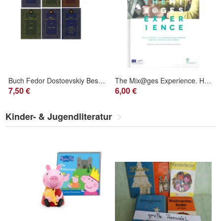
Buch Fedor Dostoevskiy Besy Igrok Podrostok Bratya Karamazovy Zapiski iz mertvog
The Mix@ges Experience. How to promote intergenerational bonding through creative
7,50 €
6,00 €
Kinder- & Jugendliteratur