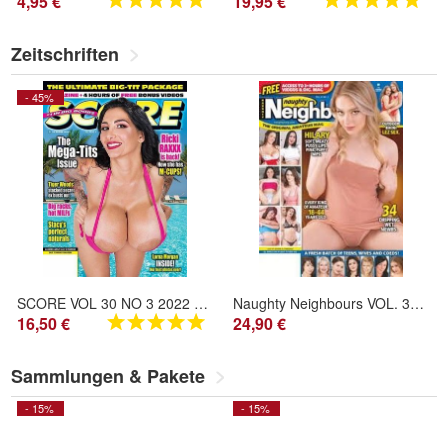
4,95 €
19,95 €
Zeitschriften
- 45%
SCORE VOL 30 NO 3 2022 US Lager 20
Naughty Neighbours VOL. 31 NO.3 (inkl. DVD) 2026 US holland
16,50 €
24,90 €
Sammlungen & Pakete
- 15%
- 15%