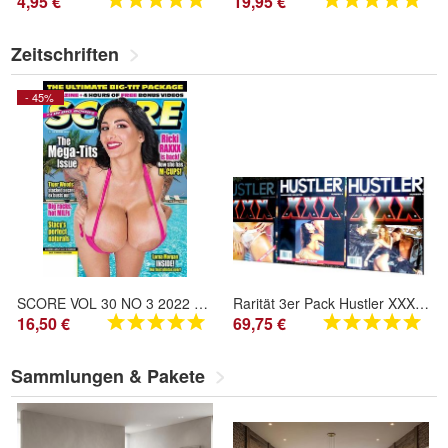
4,95 €
19,95 €
Zeitschriften
- 45%
SCORE VOL 30 NO 3 2022 US Lager 20
Rarität 3er Pack Hustler XXX Unlimited Vol.01 No2 No 4 US-Originalausgabe. US Magazin
16,50 €
69,75 €
Sammlungen & Pakete
- 15%
- 9%