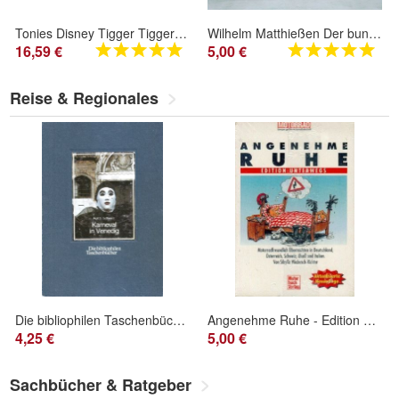
Tonies Disney Tigger Tiggers großes Abenteuer Hörspiel Figur ab 3 Jahren
Wilhelm Matthießen Der bunte Kuckuck vom bunten Schreibschrift Großdruck Märchen
16,59 €
5,00 €
Reise & Regionales
Die bibliophilen Taschenbücher Nr. 422 Karneval in Venedig (1987) Harenberg
Angenehme Ruhe - Edition unterwegs
4,25 €
5,00 €
Sachbücher & Ratgeber