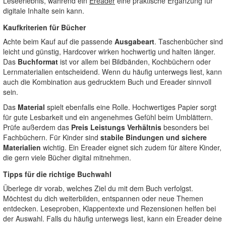
Leseerlebnis, während ein
Ereader
eine praktische Ergänzung für
digitale Inhalte sein kann.
Kaufkriterien für Bücher
Achte beim Kauf auf die passende
Ausgabeart
. Taschenbücher sind
leicht und günstig, Hardcover wirken hochwertig und halten länger.
Das
Buchformat
ist vor allem bei Bildbänden, Kochbüchern oder
Lernmaterialien entscheidend. Wenn du häufig unterwegs liest, kann
auch die Kombination aus gedrucktem Buch und Ereader sinnvoll
sein.
Das
Material
spielt ebenfalls eine Rolle. Hochwertiges Papier sorgt
für gute Lesbarkeit und ein angenehmes Gefühl beim Umblättern.
Prüfe außerdem das
Preis Leistungs Verhältnis
besonders bei
Fachbüchern. Für Kinder sind
stabile Bindungen und sichere
Materialien
wichtig. Ein Ereader eignet sich zudem für ältere Kinder,
die gern viele Bücher digital mitnehmen.
Tipps für die richtige Buchwahl
Überlege dir vorab, welches Ziel du mit dem Buch verfolgst.
Möchtest du dich weiterbilden, entspannen oder neue Themen
entdecken. Leseproben, Klappentexte und Rezensionen helfen bei
der Auswahl. Falls du häufig unterwegs liest, kann ein Ereader deine