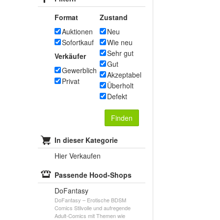
Format
Zustand
Auktionen
Neu
Sofortkauf
Wie neu
Sehr gut
Verkäufer
Gut
Gewerblich
Akzeptabel
Privat
Überholt
Defekt
Finden
In dieser Kategorie
Hier Verkaufen
Passende Hood-Shops
DoFantasy
DoFantasy – Erotische BDSM
Comics Stilvolle und aufregende
Adult-Comics mit Themen wie