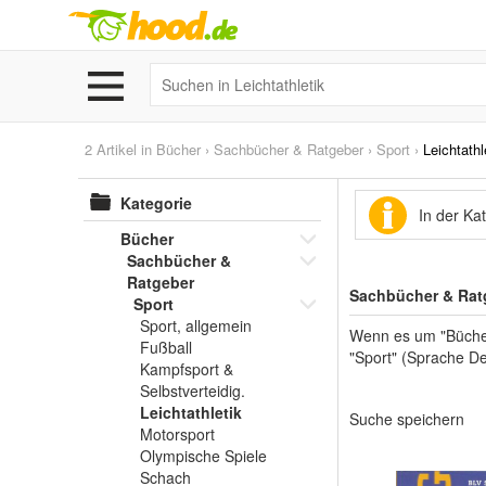
2 Artikel in
Bücher
›
Sachbücher & Ratgeber
›
Sport
›
Leichtathl
Kategorie
In der Ka
Bücher
Sachbücher &
Ratgeber
Sachbücher & Ratg
Sport
Sport, allgemein
Wenn es um "Bücher
Fußball
"Sport" (Sprache De
Kampfsport &
Selbstverteidig.
Leichtathletik
Suche speichern
Motorsport
Olympische Spiele
Schach