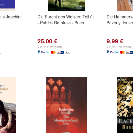
Hans Joachim
Die Furcht des Weisen: Teil 01
Die Hummersc
- Patrick Rothfuss - Buch
Beverly Jens
25,00 €
9,99 €
+ 2,95 € Versand
+ 2,95 € Versand