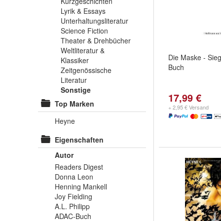
Kurzgeschichten
Lyrik & Essays
Unterhaltungsliteratur
Science Fiction
Theater & Drehbücher
Weltliteratur &
Die Maske - Sieg
Klassiker
Buch
Zeitgenössische
Literatur
Sonstige
17,99 €
Top Marken
+ 2,95 € Versand
Heyne
Eigenschaften
Autor
Readers Digest
Donna Leon
Henning Mankell
Joy Fielding
A.L. Philipp
ADAC-Buch