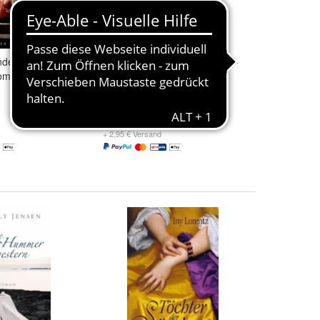
nde - Mary M.
Cabo de Gata - Eugen Ruge -
Roman
Buch
19,95 €
+ 2,95 € Versand