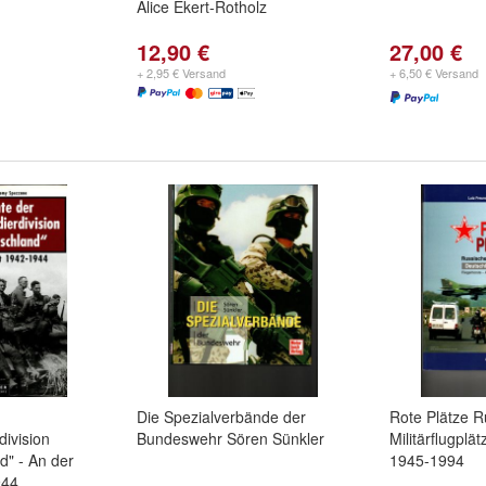
Alice Ekert-Rotholz
12,90 €
27,00 €
+ 2,95 € Versand
+ 6,50 € Versand
Die Spezialverbände der
Rote Plätze R
ivision
Bundeswehr Sören Sünkler
Militärflugplä
d" - An der
1945-1994
944