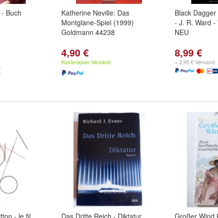
 - Buch
Katherine Neville: Das
Black Dagger
Montglane-Spiel (1999)
- J. R. Ward 
Goldmann 44238
NEU
4,90 €
8,99 €
Kostenloser Versand
+ 2,95 € Versand
on - le fil
Das Dritte Reich - Diktatur
Großer Wind K