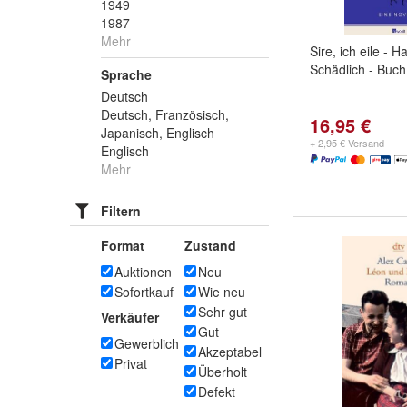
1949
1987
Mehr
Sire, ich eile - 
Schädlich - Buch
Sprache
Deutsch
Deutsch, Französisch,
16,95 €
Japanisch, Englisch
+ 2,95 € Versand
Englisch
Mehr
Filtern
Format
Zustand
Auktionen
Neu
Sofortkauf
Wie neu
Sehr gut
Verkäufer
Gut
Gewerblich
Akzeptabel
Privat
Überholt
Defekt