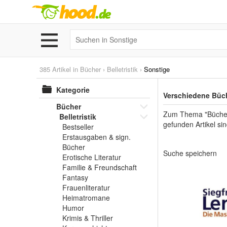
385 Artikel in
Bücher
›
Belletristik
›
Sonstige
Kategorie
Verschiedene Büc
Bücher
Zum Thema "Bücher",
Belletristik
gefunden Artikel s
Bestseller
Erstausgaben & sign.
Bücher
Suche speichern
Erotische Literatur
Familie & Freundschaft
Fantasy
Frauenliteratur
Heimatromane
Humor
Krimis & Thriller