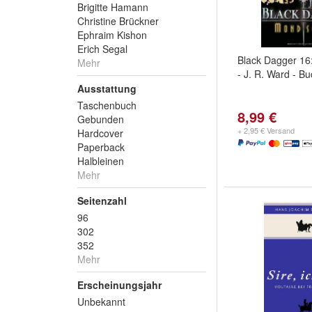
Brigitte Hamann
Christine Brückner
Ephraim Kishon
Erich Segal
Black Dagger 1
Mehr
- J. R. Ward - B
Ausstattung
Taschenbuch
8,99 €
Gebunden
+ 2,95 € Versand
Hardcover
Paperback
Halbleinen
Mehr
Seitenzahl
96
302
352
Mehr
Erscheinungsjahr
Unbekannt