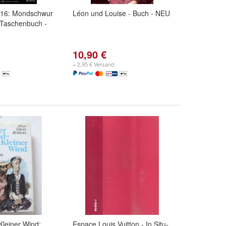
 16: Mondschwur
Léon und Louise - Buch - NEU
- Taschenbuch -
10,90 €
+ 2,95 € Versand
leiner Wind:
Espace Louis Vuitton - In Situ-