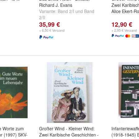
Richard J. Evans
Zwei Karibisc
Variante:
Band 2/I
und
Band
Alice Ekert-R
2/II
35,99 €
12,90 €
+ 6,50 € Versand
+ 2,95 € Versand
te Worte zum
Großer Wind - Kleiner Wind:
Infanteriewaf
r (1997) SKV-
Zwei Karibische Geschichten -
(1918-1945) 