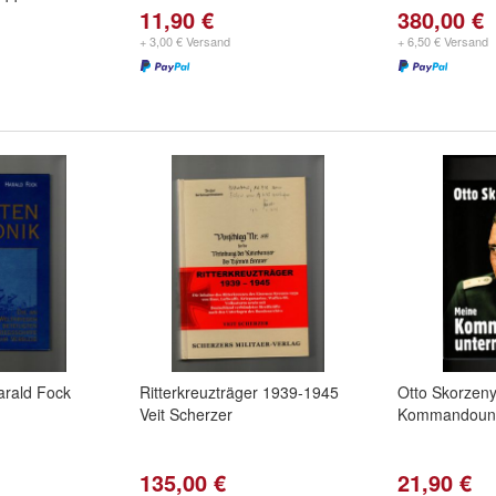
11,90 €
380,00 €
+ 3,00 € Versand
+ 6,50 € Versand
arald Fock
Ritterkreuzträger 1939-1945
Otto Skorzen
Veit Scherzer
Kommandoun
135,00 €
21,90 €