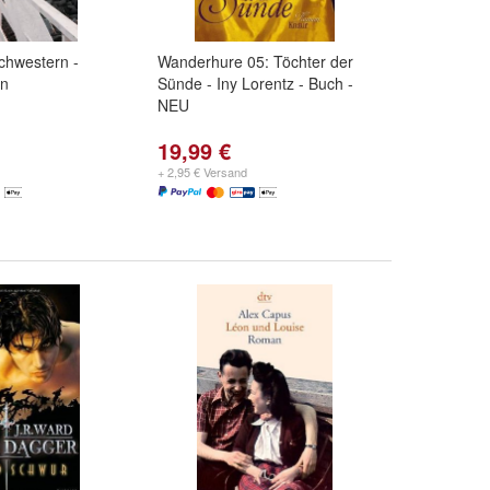
hwestern -
Wanderhure 05: Töchter der
en
Sünde - Iny Lorentz - Buch -
NEU
19,99 €
+ 2,95 € Versand