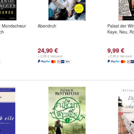
6: Mondschwur
Abendruh
Palast der Wi
uch
Kaye, Neu, 
24,90 €
9,99 €
+ 2,95 € Versand
+ 2,95 € Versand