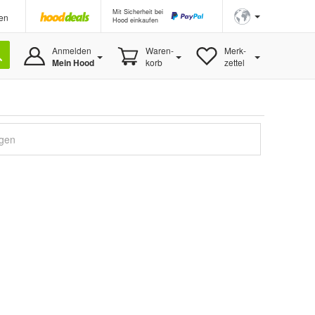
Mit Sicherheit bei
en
Hood einkaufen
Anmelden
Waren-
Merk-
Mein Hood
korb
zettel
igen