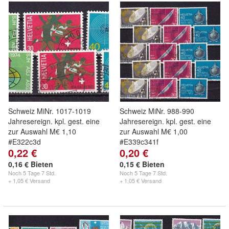
Schweiz MiNr. 1017-1019
Schweiz MiNr. 988-990
Jahresereign. kpl. gest. eine
Jahresereign. kpl. gest. eine
zur Auswahl M€ 1,10
zur Auswahl M€ 1,00
#E322c3d
#E339c341f
0,22 €
0,20 €
0,16 € Bieten
0,15 € Bieten
Noch
5 Tage 7 Std.
Noch
5 Tage 7 Std.
+ 1,05 € Versand
+ 1,05 € Versand