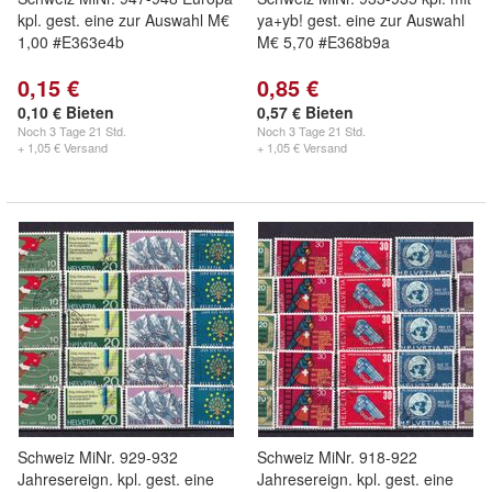
kpl. gest. eine zur Auswahl M€
ya+yb! gest. eine zur Auswahl
1,00 #E363e4b
M€ 5,70 #E368b9a
0,15 €
0,85 €
0,10 € Bieten
0,57 € Bieten
Noch
3 Tage 21 Std.
Noch
3 Tage 21 Std.
+ 1,05 € Versand
+ 1,05 € Versand
Schweiz MiNr. 929-932
Schweiz MiNr. 918-922
Jahresereign. kpl. gest. eine
Jahresereign. kpl. gest. eine