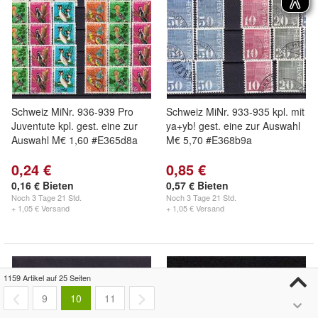
Schweiz MiNr. 936-939 Pro
Schweiz MiNr. 933-935 kpl. mit
Juventute kpl. gest. eine zur
ya+yb! gest. eine zur Auswahl
Auswahl M€ 1,60 #E365d8a
M€ 5,70 #E368b9a
0,24 €
0,85 €
0,16 € Bieten
0,57 € Bieten
Noch
3 Tage 21 Std.
Noch
3 Tage 21 Std.
+ 1,05 € Versand
+ 1,05 € Versand
1159 Artikel auf 25 Seiten
9
10
11