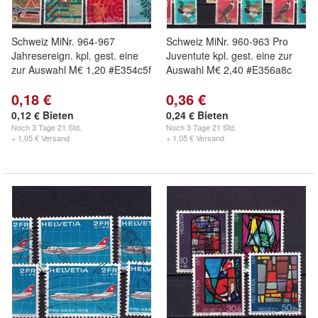
Schweiz MiNr. 964-967
Schweiz MiNr. 960-963 Pro
Jahresereign. kpl. gest. eine
Juventute kpl. gest. eine zur
zur Auswahl M€ 1,20 #E354c5f
Auswahl M€ 2,40 #E356a8c
0,18 €
0,36 €
0,12 € Bieten
0,24 € Bieten
Noch
3 Tage 21 Std.
Noch
3 Tage 21 Std.
+ 1,05 € Versand
+ 1,05 € Versand