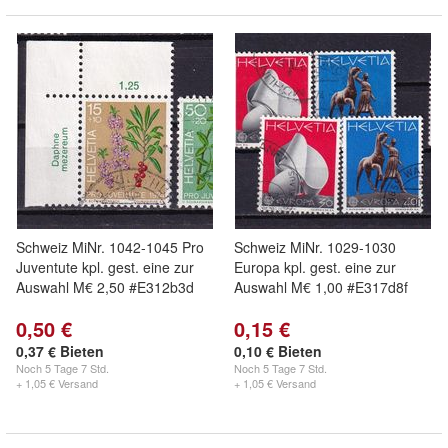
Schweiz MiNr. 1042-1045 Pro
Schweiz MiNr. 1029-1030
Juventute kpl. gest. eine zur
Europa kpl. gest. eine zur
Auswahl M€ 2,50 #E312b3d
Auswahl M€ 1,00 #E317d8f
0,50 €
0,15 €
0,37 € Bieten
0,10 € Bieten
Noch
5 Tage 7 Std.
Noch
5 Tage 7 Std.
+ 1,05 € Versand
+ 1,05 € Versand