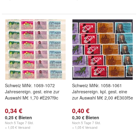
Schweiz MiNr. 1069-1072
Schweiz MiNr. 1058-1061
Jahresereign. gest. eine zur
Jahresereign. kpl. gest. eine
Auswahl M€ 1,70 #E297f9c
zur Auswahl M€ 2,00 #E303f5e
0,34 €
0,40 €
0,25 € Bieten
0,30 € Bieten
Noch
5 Tage 7 Std.
Noch
5 Tage 7 Std.
+ 1,05 € Versand
+ 1,05 € Versand