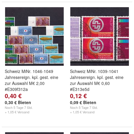
Schweiz MiNr. 1046-1049
Schweiz MiNr. 1039-1041
Jahresereign. kpl. gest. eine
Jahresereign. kpl. gest. eine
zur Auswahl M€ 2,00
zur Auswahl M€ 0,60
#E309f312a
#E313e5d
0,40 €
0,12 €
0,30 € Bieten
0,09 € Bieten
Noch
5 Tage 7 Std.
Noch
5 Tage 7 Std.
+ 1,05 € Versand
+ 1,05 € Versand