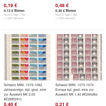
0,19 €
0,48 €
0,13 € Bieten
0,36 € Bieten
Noch
5 Tage 7 Std.
Noch
5 Tage 7 Std.
+ 1,05 € Versand
+ 1,05 € Versand
Schweiz MiNr. 1079-1082
Schweiz MiNr. 1073-1074
Jahresereign. kpl. gest. eine
Europa kpl. gest. eine zur
zur Auswahl M€ 2,00
Auswahl M€ 1,40 #E294d6e
#E288f291c
0,40 €
0,21 €