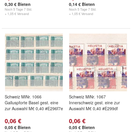
0,30 € Bieten
0,14 € Bieten
Noch
5 Tage 7 Std.
Noch
5 Tage 7 Std.
+ 1,05 € Versand
+ 1,05 € Versand
Schweiz MiNr. 1066
Schweiz MiNr. 1067
Galluspforte Basel gest. eine
Innerschweiz gest. eine zur
zur Auswahl M€ 0,40 #E296f7e
Auswahl M€ 0,40 #E299df
0,06 €
0,06 €
0,05 € Bieten
0,05 € Bieten