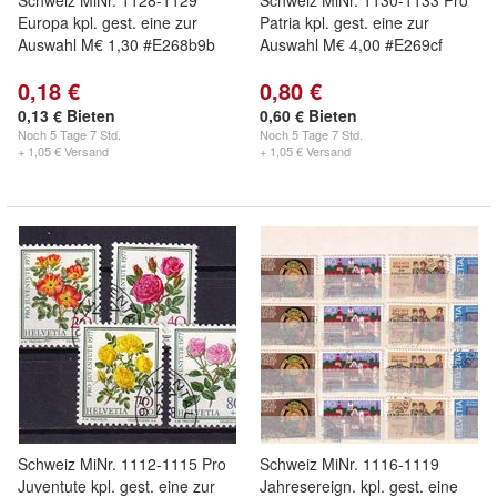
Schweiz MiNr. 1128-1129
Schweiz MiNr. 1130-1133 Pro
Europa kpl. gest. eine zur
Patria kpl. gest. eine zur
Auswahl M€ 1,30 #E268b9b
Auswahl M€ 4,00 #E269cf
0,18 €
0,80 €
0,13 € Bieten
0,60 € Bieten
Noch
5 Tage 7 Std.
Noch
5 Tage 7 Std.
+ 1,05 € Versand
+ 1,05 € Versand
Schweiz MiNr. 1112-1115 Pro
Schweiz MiNr. 1116-1119
Juventute kpl. gest. eine zur
Jahresereign. kpl. gest. eine