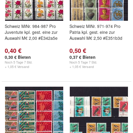
Schweiz MiNr. 984-987 Pro
Schweiz MiNr. 971-974 Pro
Juventute kpl. gest. eine zur
Patria kpl. gest. eine zur
Auswahl M€ 2,00 #E342a5e
Auswahl M€ 2,50 #E351b3d
0,40 €
0,50 €
0,30 € Bieten
0,37 € Bieten
Noch
5 Tage 7 Std.
Noch
5 Tage 7 Std.
+ 1,05 € Versand
+ 1,05 € Versand