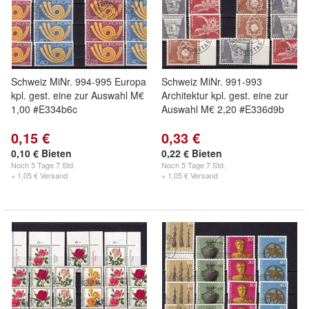
Schweiz MiNr. 994-995 Europa
Schweiz MiNr. 991-993
kpl. gest. eine zur Auswahl M€
Architektur kpl. gest. eine zur
1,00 #E334b6c
Auswahl M€ 2,20 #E336d9b
0,15 €
0,33 €
0,10 € Bieten
0,22 € Bieten
Noch
5 Tage 7 Std.
Noch
5 Tage 7 Std.
+ 1,05 € Versand
+ 1,05 € Versand