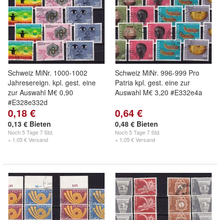
Schweiz MiNr. 1000-1002
Schweiz MiNr. 996-999 Pro
Jahresereign. kpl. gest. eine
Patria kpl. gest. eine zur
zur Auswahl M€ 0,90
Auswahl M€ 3,20 #E332e4a
#E328e332d
0,18 €
0,64 €
0,13 € Bieten
0,48 € Bieten
Noch
5 Tage 7 Std.
Noch
5 Tage 7 Std.
+ 1,05 € Versand
+ 1,05 € Versand