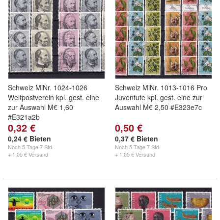
Schweiz MiNr. 1024-1026
Schweiz MiNr. 1013-1016 Pro
Weltpostverein kpl. gest. eine
Juventute kpl. gest. eine zur
zur Auswahl M€ 1,60
Auswahl M€ 2,50 #E323e7c
#E321a2b
0,32 €
0,50 €
0,24 € Bieten
0,37 € Bieten
Noch
5 Tage 7 Std.
Noch
5 Tage 7 Std.
+ 1,05 € Versand
+ 1,05 € Versand