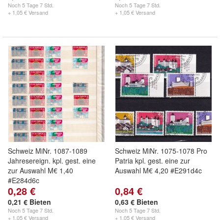
Noch
5 Tage 7 Std.
Noch
5 Tage 7 Std.
+ 1,05 € Versand
+ 1,05 € Versand
Schweiz MiNr. 1087-1089
Schweiz MiNr. 1075-1078 Pro
Jahresereign. kpl. gest. eine
Patria kpl. gest. eine zur
zur Auswahl M€ 1,40
Auswahl M€ 4,20 #E291d4c
#E284d6c
0,28 €
0,84 €
0,21 € Bieten
0,63 € Bieten
Noch
5 Tage 7 Std.
Noch
5 Tage 7 Std.
+ 1,05 € Versand
+ 1,05 € Versand