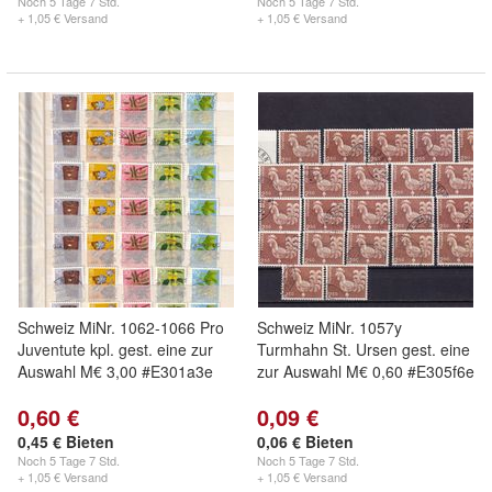
Noch
5 Tage 7 Std.
Noch
5 Tage 7 Std.
+ 1,05 € Versand
+ 1,05 € Versand
Schweiz MiNr. 1062-1066 Pro
Schweiz MiNr. 1057y
Juventute kpl. gest. eine zur
Turmhahn St. Ursen gest. eine
Auswahl M€ 3,00 #E301a3e
zur Auswahl M€ 0,60 #E305f6e
0,60 €
0,09 €
0,45 € Bieten
0,06 € Bieten
Noch
5 Tage 7 Std.
Noch
5 Tage 7 Std.
+ 1,05 € Versand
+ 1,05 € Versand