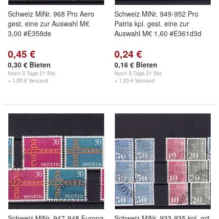
Schweiz MiNr. 968 Pro Aero
Schweiz MiNr. 949-952 Pro
gest. eine zur Auswahl M€
Patria kpl. gest. eine zur
3,00 #E358de
Auswahl M€ 1,60 #E361d3d
0,45 €
0,24 €
0,30 € Bieten
0,16 € Bieten
Noch
3 Tage 21 Std.
Noch
3 Tage 21 Std.
+ 1,05 € Versand
+ 1,05 € Versand
Schweiz MiNr. 947-948 Europa
Schweiz MiNr. 933-935 kpl. mit