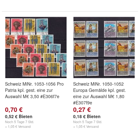
Schweiz MiNr. 1053-1056 Pro
Schweiz MiNr. 1050-1052
Patria kpl. gest. eine zur
Europa Gemälde kpl. gest.
Auswahl M€ 3,50 #E306f7e
eine zur Auswahl M€ 1,80
#E307f9e
0,70 €
0,27 €
0,52 € Bieten
0,18 € Bieten
Noch
5 Tage 7 Std.
Noch
5 Tage 7 Std.
+ 1,05 € Versand
+ 1,05 € Versand