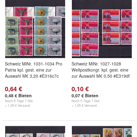
Schweiz MiNr. 1031-1034 Pro
Schweiz MiNr. 1027-1028
Patria kpl. gest. eine zur
Weltpostkongr. kpl. gest. eine
Auswahl M€ 3,20 #E316c7c
zur Auswahl M€ 0,50 #E319df
0,64 €
0,10 €
0,48 € Bieten
0,07 € Bieten
Noch
5 Tage 7 Std.
Noch
5 Tage 7 Std.
+ 1,05 € Versand
+ 1,05 € Versand