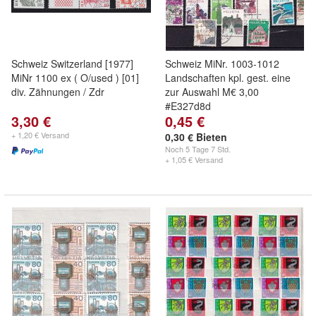
Schweiz Switzerland [1977]
Schweiz MiNr. 1003-1012
MiNr 1100 ex ( O/used ) [01]
Landschaften kpl. gest. eine
div. Zähnungen / Zdr
zur Auswahl M€ 3,00
#E327d8d
3,30 €
0,45 €
+ 1,20 € Versand
0,30 € Bieten
Noch
5 Tage 7 Std.
+ 1,05 € Versand