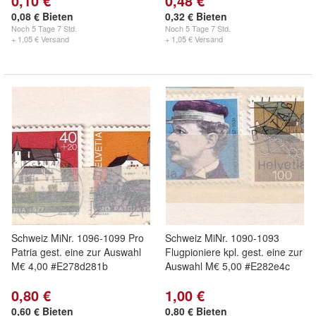
0,10 €
0,48 €
0,08 € Bieten
0,32 € Bieten
Noch
5 Tage 7 Std.
Noch
5 Tage 7 Std.
+ 1,05 € Versand
+ 1,05 € Versand
Schweiz MiNr. 1096-1099 Pro
Schweiz MiNr. 1090-1093
Patria gest. eine zur Auswahl
Flugpioniere kpl. gest. eine zur
M€ 4,00 #E278d281b
Auswahl M€ 5,00 #E282e4c
0,80 €
1,00 €
0,60 € Bieten
0,80 € Bieten