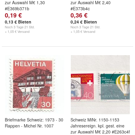
zur Auswahl M€ 1,30
zur Auswahl M€ 2,40
#E369b371b
#E373b4c
0,19 €
0,36 €
0,13 € Bieten
0,24 € Bieten
Noch
3 Tage 21 Std.
Noch
3 Tage 21 Std.
+ 1,05 € Versand
+ 1,05 € Versand
Briefmarke Schweiz: 1973 - 30
Schweiz MiNr. 1150-1153
Rappen - Michel Nr. 1007
Jahresereign. kpl. gest. eine
zur Auswahl M€ 2,20 #E263c4f