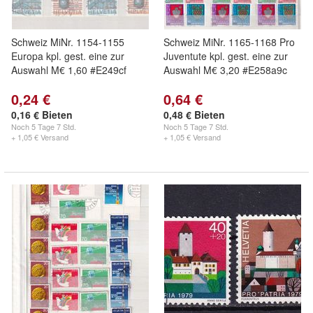
Schweiz MiNr. 1154-1155
Schweiz MiNr. 1165-1168 Pro
Europa kpl. gest. eine zur
Juventute kpl. gest. eine zur
Auswahl M€ 1,60 #E249cf
Auswahl M€ 3,20 #E258a9c
0,24 €
0,64 €
0,16 € Bieten
0,48 € Bieten
Noch
5 Tage 7 Std.
Noch
5 Tage 7 Std.
+ 1,05 € Versand
+ 1,05 € Versand