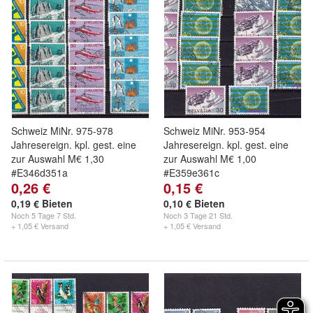
Schweiz MiNr. 975-978
Schweiz MiNr. 953-954
Jahresereign. kpl. gest. eine
Jahresereign. kpl. gest. eine
zur Auswahl M€ 1,30
zur Auswahl M€ 1,00
#E346d351a
#E359e361c
0,26 €
0,15 €
0,19 € Bieten
0,10 € Bieten
Noch
5 Tage 7 Std.
Noch
3 Tage 21 Std.
+ 1,05 € Versand
+ 1,05 € Versand