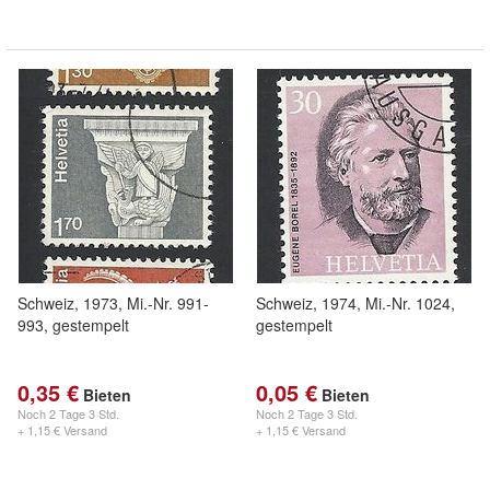
Schweiz, 1973, Mi.-Nr. 991-
Schweiz, 1974, Mi.-Nr. 1024,
993, gestempelt
gestempelt
0,35 €
0,05 €
Bieten
Bieten
Noch
2 Tage 3 Std.
Noch
2 Tage 3 Std.
+ 1,15 € Versand
+ 1,15 € Versand