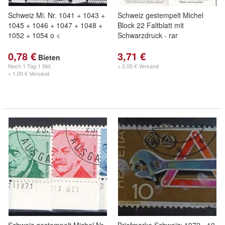
Schweiz Mi. Nr. 1041 + 1043 +
Schweiz gestempelt Michel
1045 + 1046 + 1047 + 1048 +
Block 22 Faltblatt mit
1052 + 1054 o <
Schwarzdruck - rar
0,78 €
3,71 €
Bieten
Noch
1 Tag 1 Std.
+ 2,00 € Versand
+ 1,00 € Versand