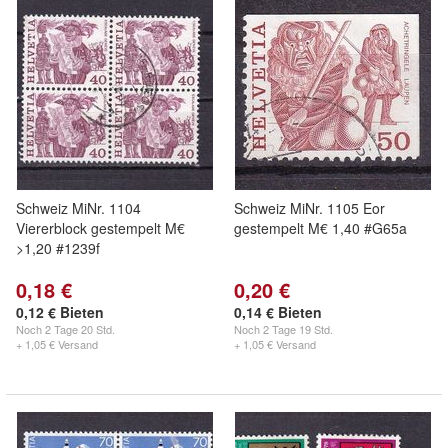
Schweiz MiNr. 1104
Schweiz MiNr. 1105 Eor
Viererblock gestempelt M€
gestempelt M€ 1,40 #G65a
>1,20 #1239f
0,18 €
0,20 €
0,12 € Bieten
0,14 € Bieten
Noch
2 Tage 20 Std.
Noch
2 Tage 19 Std.
+ 1,05 € Versand
+ 1,05 € Versand