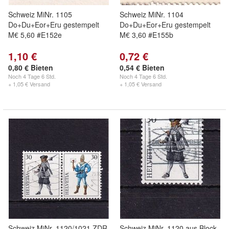
Schweiz MiNr. 1105
Schweiz MiNr. 1104
Do+Du+Eor+Eru gestempelt
Do+Du+Eor+Eru gestempelt
M€ 5,60 #E152e
M€ 3,60 #E155b
1,10 €
0,72 €
0,80 € Bieten
0,54 € Bieten
Noch
4 Tage 6 Std.
Noch
4 Tage 6 Std.
+ 1,05 € Versand
+ 1,05 € Versand
Schweiz MiNr. 1120/1021 ZDR
Schweiz MiNr. 1120 aus Block