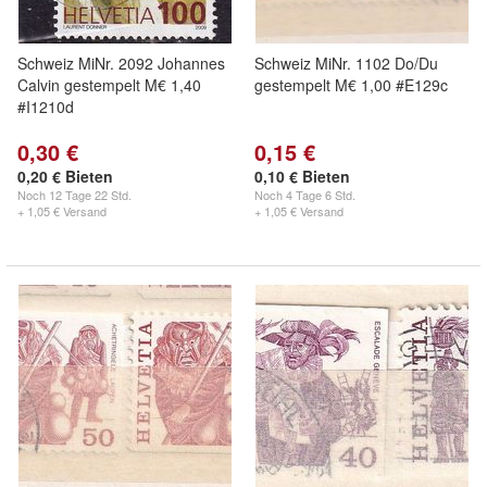
Schweiz MiNr. 2092 Johannes
Schweiz MiNr. 1102 Do/Du
Calvin gestempelt M€ 1,40
gestempelt M€ 1,00 #E129c
#I1210d
0,30 €
0,15 €
0,20 € Bieten
0,10 € Bieten
Noch
12 Tage 22 Std.
Noch
4 Tage 6 Std.
+ 1,05 € Versand
+ 1,05 € Versand