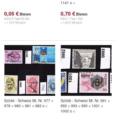
1141 o <
0,05 €
0,70 €
Bieten
Bieten
Noch
8 Tage 23 Std.
Noch
1 Tag 1 Std.
+ 1,15 € Versand
+ 1,00 € Versand
Sz046 - Schweiz Mi. Nr. 977 +
Sz048 - Schweiz Mi. Nr. 991 +
978 + 980 + 981 + 982 o <
992 + 993 + 995 + 1001 +
1002 o <