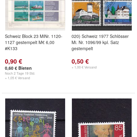
Schweiz Block 23 MiNr. 1120-
020) Schweiz 1977 Schlösser
1127 gestempelt M€ 6,00
Mi. Nr. 1096/99 kpl. Satz
#K133
gestempelt
0,90 €
0,50 €
+ 1,00 € Versand
0,60 € Bieten
Noch
2 Tage 19 Std.
+ 1,05 € Versand