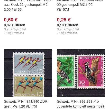
aus Block 22 gestempelt M€
22 gestempelt M€ 1,00
2,00 #E155f
#E157d
0,50 €
0,25 €
0,37 € Bieten
0,18 € Bieten
Noch
4 Tage 6 Std.
Noch
4 Tage 6 Std.
+ 1,05 € Versand
+ 1,05 € Versand
Schweiz MiNr. 941/940 ZDR
Schweiz MiNr. 936-939 Pro
gest. M€ 1,20 #E175f
Juventute komplett gestempelt