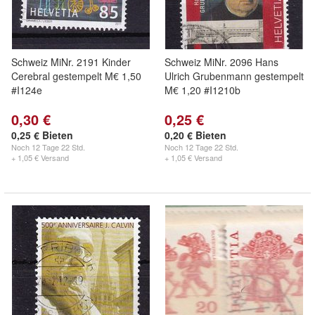
Schweiz MiNr. 2191 Kinder
Schweiz MiNr. 2096 Hans
Cerebral gestempelt M€ 1,50
Ulrich Grubenmann gestempelt
#I124e
M€ 1,20 #I1210b
0,30 €
0,25 €
0,25 € Bieten
0,20 € Bieten
Noch
12 Tage 22 Std.
Noch
12 Tage 22 Std.
+ 1,05 € Versand
+ 1,05 € Versand