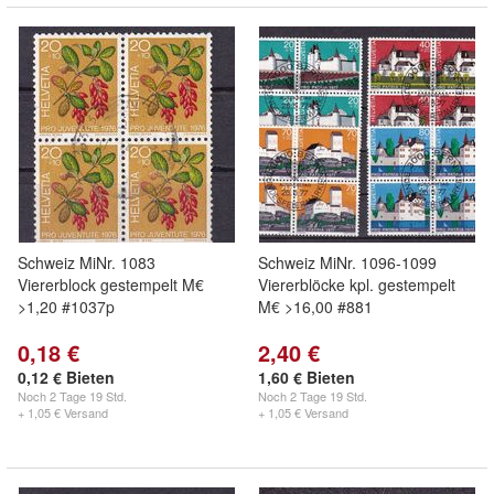
Schweiz MiNr. 1083
Schweiz MiNr. 1096-1099
Viererblock gestempelt M€
Viererblöcke kpl. gestempelt
>1,20 #1037p
M€ >16,00 #881
0,18 €
2,40 €
0,12 € Bieten
1,60 € Bieten
Noch
2 Tage 19 Std.
Noch
2 Tage 19 Std.
+ 1,05 € Versand
+ 1,05 € Versand