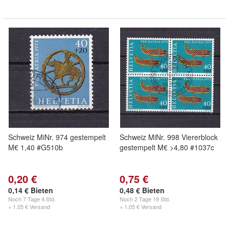
Schweiz MiNr. 974 gestempelt
Schweiz MiNr. 998 Viererblock
M€ 1,40 #G510b
gestempelt M€ >4,80 #1037c
0,20 €
0,75 €
0,14 € Bieten
0,48 € Bieten
Noch
7 Tage 4 Std.
Noch
2 Tage 19 Std.
+ 1,05 € Versand
+ 1,05 € Versand