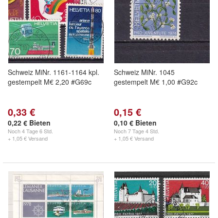
Schweiz MiNr. 1161-1164 kpl.
Schweiz MiNr. 1045
gestempelt M€ 2,20 #G69c
gestempelt M€ 1,00 #G92c
0,33 €
0,15 €
0,22 € Bieten
0,10 € Bieten
Noch
4 Tage 6 Std.
Noch
7 Tage 4 Std.
+ 1,05 € Versand
+ 1,05 € Versand