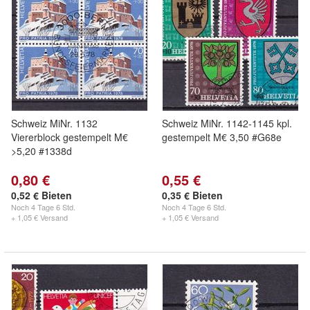
Schweiz MiNr. 1132
Schweiz MiNr. 1142-1145 kpl.
Viererblock gestempelt M€
gestempelt M€ 3,50 #G68e
>5,20 #1338d
0,80 €
0,55 €
0,52 € Bieten
0,35 € Bieten
Noch
4 Tage 6 Std.
Noch
4 Tage 6 Std.
+ 1,05 € Versand
+ 1,05 € Versand