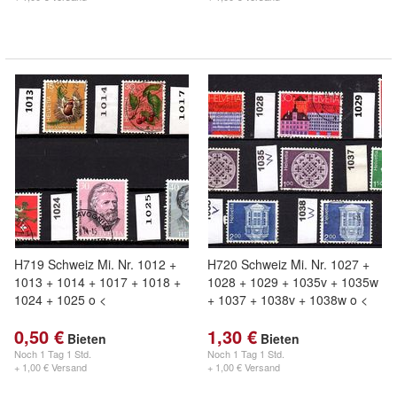
H719 Schweiz Mi. Nr. 1012 +
H720 Schweiz Mi. Nr. 1027 +
1013 + 1014 + 1017 + 1018 +
1028 + 1029 + 1035v + 1035w
1024 + 1025 o <
+ 1037 + 1038v + 1038w o <
0,50 €
1,30 €
Bieten
Bieten
Noch
1 Tag 1 Std.
Noch
1 Tag 1 Std.
+ 1,00 € Versand
+ 1,00 € Versand