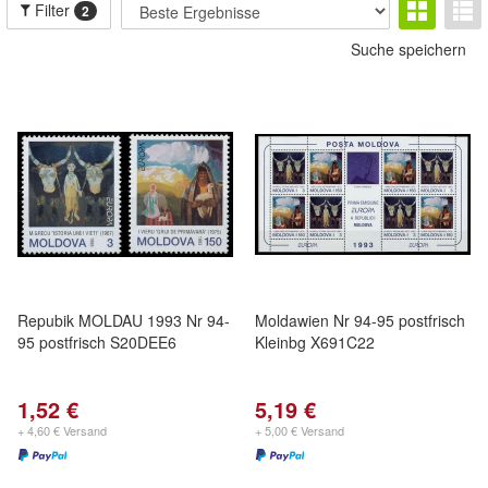
Filter
2
Suche speichern
Repubik MOLDAU 1993 Nr 94-
Moldawien Nr 94-95 postfrisch
95 postfrisch S20DEE6
Kleinbg X691C22
1,52 €
5,19 €
+ 4,60 € Versand
+ 5,00 € Versand