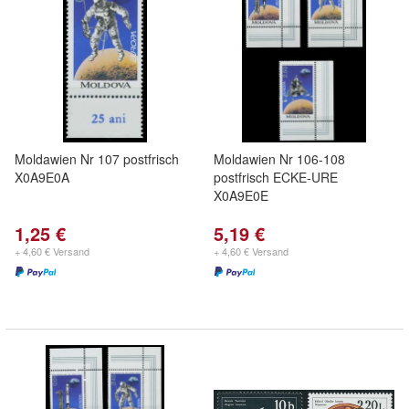
Moldawien Nr 107 postfrisch
Moldawien Nr 106-108
X0A9E0A
postfrisch ECKE-URE
X0A9E0E
1,25 €
5,19 €
+ 4,60 € Versand
+ 4,60 € Versand