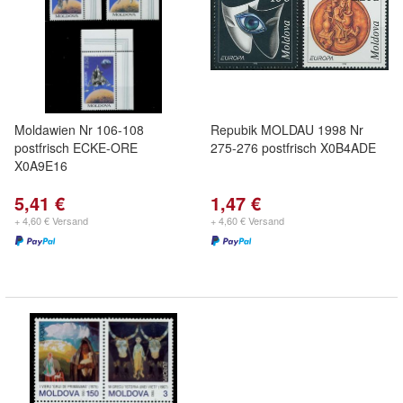
Moldawien Nr 106-108
Repubik MOLDAU 1998 Nr
postfrisch ECKE-ORE
275-276 postfrisch X0B4ADE
X0A9E16
5,41 €
1,47 €
+ 4,60 € Versand
+ 4,60 € Versand