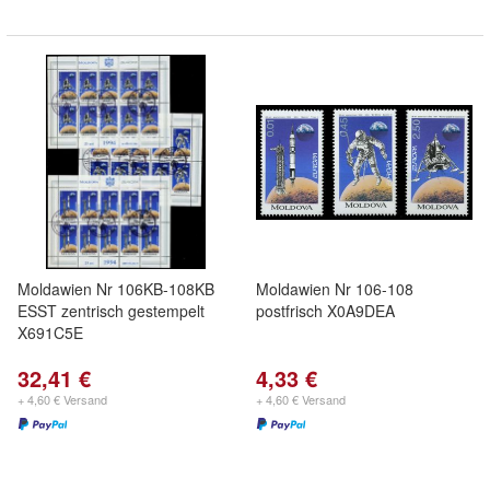
Moldawien Nr 106KB-108KB
Moldawien Nr 106-108
ESST zentrisch gestempelt
postfrisch X0A9DEA
X691C5E
32,41 €
4,33 €
+ 4,60 € Versand
+ 4,60 € Versand