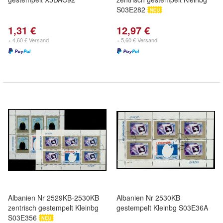
S03E282
1,31 €
12,97 €
+ 4,60 € Versand
+ 5,60 € Versand
Albanien Nr 2529KB-2530KB
Albanien Nr 2530KB
zentrisch gestempelt Kleinbg
gestempelt Kleinbg S03E36A
S03E356