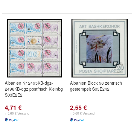
Albanien Nr 2495KB-dgz-
Albanien Block 98 zentrisch
2496KB-dgz postfrisch Kleinbg
gestempelt S03E242
S03E2E2
4,71 €
2,55 €
+ 5,60 € Versand
+ 5,60 € Versand