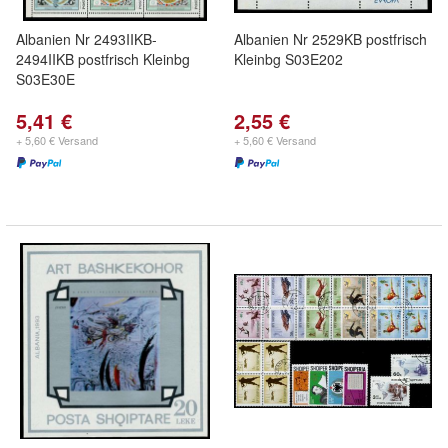
Albanien Nr 2493IIKB-
Albanien Nr 2529KB postfrisch
2494IIKB postfrisch Kleinbg
Kleinbg S03E202
S03E30E
5,41 €
2,55 €
+ 5,60 € Versand
+ 5,60 € Versand