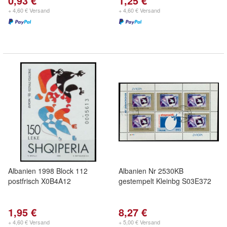
0,93 €
1,25 €
+ 4,60 € Versand
+ 4,60 € Versand
Albanien 1998 Block 112
Albanien Nr 2530KB
postfrisch X0B4A12
gestempelt Kleinbg S03E372
1,95 €
8,27 €
+ 4,60 € Versand
+ 5,00 € Versand