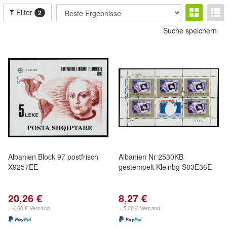
Filter
2
Suche speichern
Albanien Block 97 postfrisch
Albanien Nr 2530KB
X9257EE
gestempelt Kleinbg S03E36E
20,26 €
8,27 €
+ 4,60 € Versand
+ 5,00 € Versand