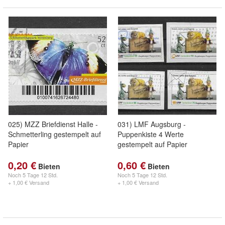
025) MZZ Briefdienst Halle -
031) LMF Augsburg -
Schmetterling gestempelt auf
Puppenkiste 4 Werte
Papier
gestempelt auf Papier
0,20 €
0,60 €
Bieten
Bieten
Noch
5 Tage 12 Std.
Noch
5 Tage 12 Std.
+ 1,00 € Versand
+ 1,00 € Versand