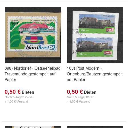
098) Nordbrief - Ostseeheilbad
103) Post Modern -
Travemünde gestempelt auf
Ortenburg/Bautzen gestempelt
Papier
auf Papier
0,50 €
0,50 €
Bieten
Bieten
Noch
5 Tage 12 Std.
Noch
5 Tage 12 Std.
+ 1,00 € Versand
+ 1,00 € Versand