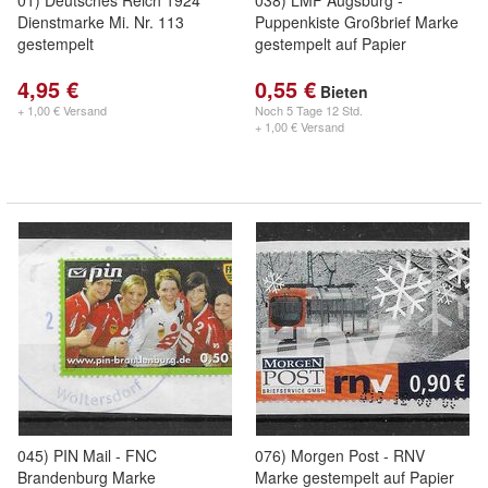
01) Deutsches Reich 1924
038) LMF Augsburg -
Dienstmarke Mi. Nr. 113
Puppenkiste Großbrief Marke
gestempelt
gestempelt auf Papier
4,95 €
0,55 €
Bieten
+ 1,00 € Versand
Noch
5 Tage 12 Std.
+ 1,00 € Versand
045) PIN Mail - FNC
076) Morgen Post - RNV
Brandenburg Marke
Marke gestempelt auf Papier