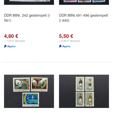
DDR MiNr. 242 gestempelt (i
DDR MiNr.491-496 gestempelt
561)
(i 440)
4,80 €
5,50 €
+ 1,20 € Versand
+ 0,90 € Versand