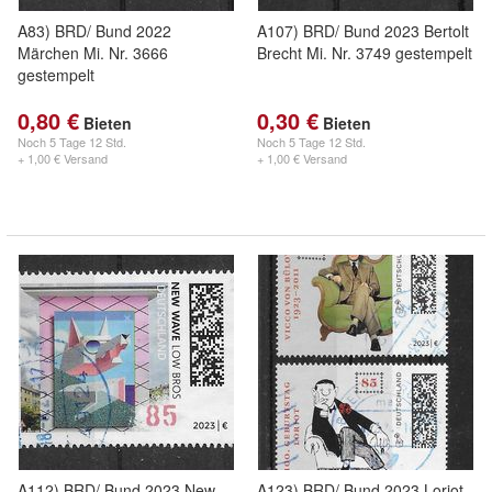
A83) BRD/ Bund 2022
A107) BRD/ Bund 2023 Bertolt
Märchen Mi. Nr. 3666
Brecht Mi. Nr. 3749 gestempelt
gestempelt
0,80 €
0,30 €
Bieten
Bieten
Noch
5 Tage 12 Std.
Noch
5 Tage 12 Std.
+ 1,00 € Versand
+ 1,00 € Versand
A112) BRD/ Bund 2023 New
A123) BRD/ Bund 2023 Loriot