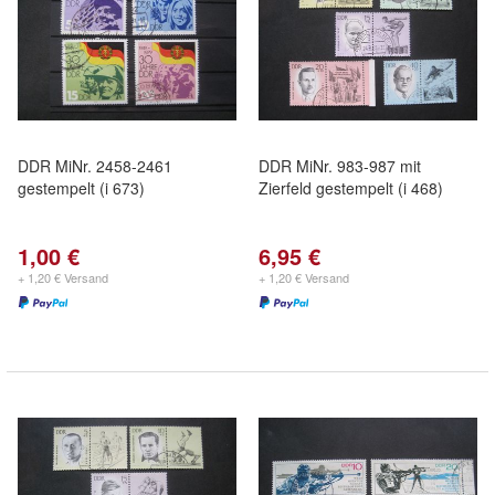
DDR MiNr. 2458-2461
DDR MiNr. 983-987 mit
gestempelt (i 673)
Zierfeld gestempelt (i 468)
1,00 €
6,95 €
+ 1,20 € Versand
+ 1,20 € Versand