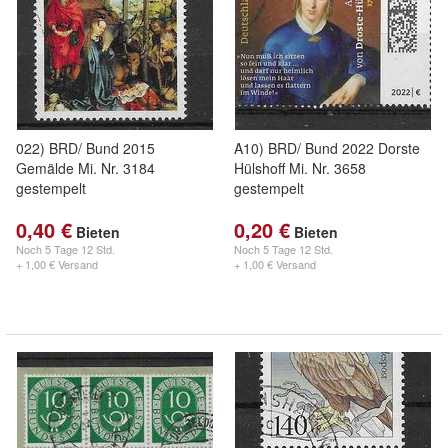
022) BRD/ Bund 2015
A10) BRD/ Bund 2022 Dorste
Gemälde Mi. Nr. 3184
Hülshoff Mi. Nr. 3658
gestempelt
gestempelt
0,40 €
0,20 €
Bieten
Bieten
Noch
5 Tage 12 Std.
Noch
5 Tage 12 Std.
+ 1,00 € Versand
+ 1,00 € Versand