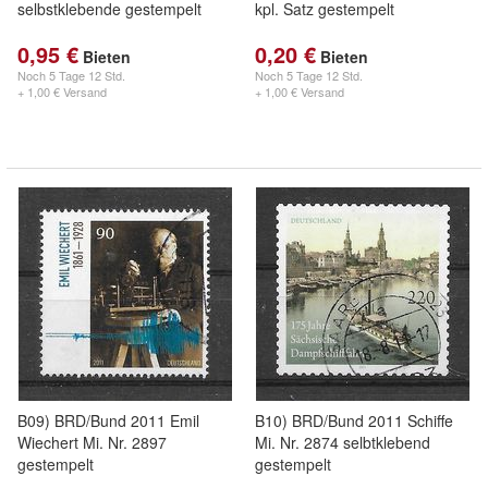
selbstklebende gestempelt
kpl. Satz gestempelt
0,95 €
0,20 €
Bieten
Bieten
Noch
5 Tage 12 Std.
Noch
5 Tage 12 Std.
+ 1,00 € Versand
+ 1,00 € Versand
B09) BRD/Bund 2011 Emil
B10) BRD/Bund 2011 Schiffe
Wiechert Mi. Nr. 2897
Mi. Nr. 2874 selbtklebend
gestempelt
gestempelt