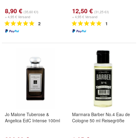
8,90 €
12,50 €
(35,60 €/l)
(31,25 €/l)
+ 4,95 € Versand
+ 4,95 € Versand
2
1
Jo Malone Tuberose &
Marmara Barber No.4 Eau de
Angelica EdC Intense 100ml
Cologne 50 ml Reisegröße