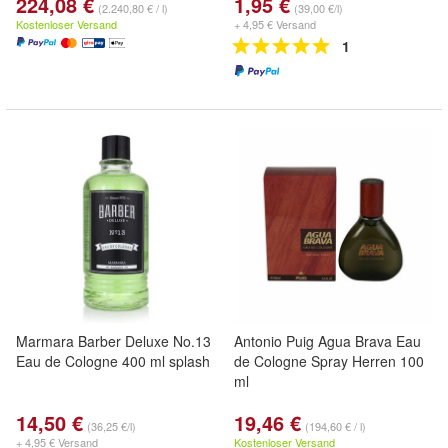
224,08 €
1,95 €
(2.240,80 € / l)
(39,00 €/l)
Kostenloser Versand
+ 4,95 € Versand
1
Marmara Barber Deluxe No.13
Antonio Puig Agua Brava Eau
Eau de Cologne 400 ml splash
de Cologne Spray Herren 100
ml
14,50 €
19,46 €
(36,25 €/l)
(194,60 € / l)
+ 4,95 € Versand
Kostenloser Versand