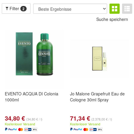
Filter
2
Suche speichern
EVENTO ACQUA DI Colonia
Jo Malone Grapefruit Eau de
1000ml
Cologne 30ml Spray
34,80 €
71,34 €
(34,80 € / l)
(2.378,00 € / l)
Kostenloser Versand
Kostenloser Versand