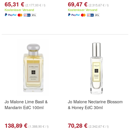
65,31 €
69,47 €
(2.177,00 € / l)
(2.315,67 € / l)
Kostenloser Versand
Kostenloser Versand
Jo Malone Lime Basil &
Jo Malone Nectarine Blossom
Mandarin EdC 100ml
& Honey EdC 30ml
138,89 €
70,28 €
(1.388,90 € / l)
(2.342,67 € / l)