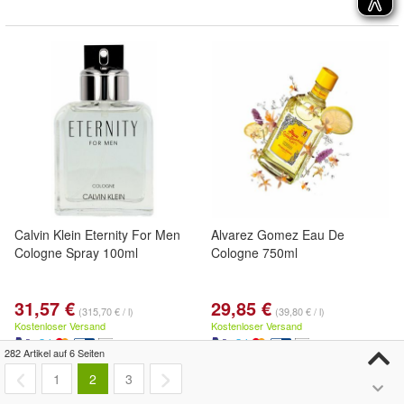
Calvin Klein Eternity For Men
Alvarez Gomez Eau De
Cologne Spray 100ml
Cologne 750ml
31,57 €
29,85 €
(315,70 € / l)
(39,80 € / l)
Kostenloser Versand
Kostenloser Versand
282 Artikel auf 6 Seiten
1
2
3