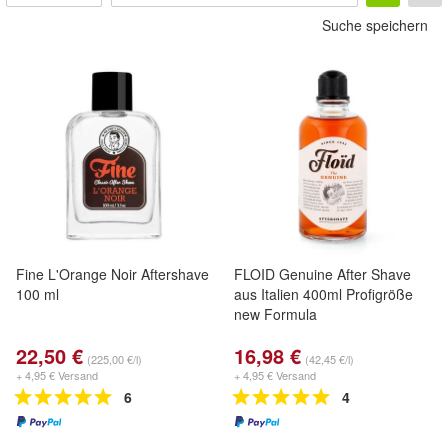
Suche speichern
Fine L'Orange Noir Aftershave
FLOID Genuine After Shave
100 ml
aus Italien 400ml Profigröße
new Formula
22,50 €
16,98 €
(225,00 €/l)
(42,45 €/l)
+ 4,95 € Versand
+ 4,95 € Versand
6
4