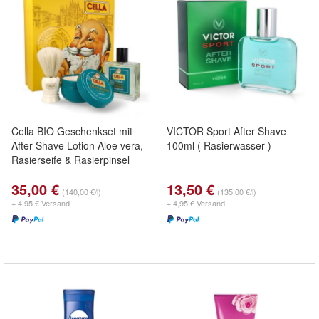
Cella BIO Geschenkset mit
VICTOR Sport After Shave
After Shave Lotion Aloe vera,
100ml ( Rasierwasser )
Rasierseife & Rasierpinsel
35,00 €
13,50 €
(140,00 €/l)
(135,00 €/l)
+ 4,95 € Versand
+ 4,95 € Versand