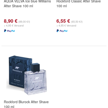
AQUA VELVA Ice blue Williams
Rockford Classic After Shave
After Shave 100 ml
100 ml
8,90 €
6,55 €
(89,00 €/l)
(65,50 €/l)
+ 4,95 € Versand
+ 4,95 € Versand
Rockford Blurock After Shave
100 ml