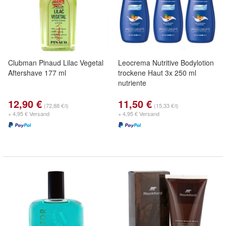
Clubman Pinaud Lilac Vegetal
Leocrema Nutritive Bodylotion
Aftershave 177 ml
trockene Haut 3x 250 ml
nutriente
12,90 €
11,50 €
(72,88 €/l)
(15,33 €/l)
+ 4,95 € Versand
+ 4,95 € Versand