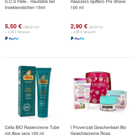
S.O.S Pelle - Hautstick bei
Rasozero Spiffero Pre Shave
Insektenstichen 15ml
100 ml
5,50 €
2,90 €
(366,67 €/l)
(29,00 €/l)
+ 4,95 € Versand
+ 4,95 € Versand
Cella BIO Rasiercreme Tube
I Provenzali Geschenkset Bio
mit Aloe vera 150 ml
Gesichtscreme Rosa