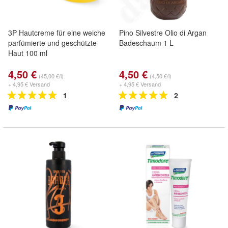
3P Hautcreme für eine weiche
Pino Silvestre Olio di Argan
parfümierte und geschützte
Badeschaum 1 L
Haut 100 ml
4,50 €
4,50 €
(45,00 €/l)
(4,50 €/l)
+ 4,95 € Versand
+ 4,95 € Versand
1
2