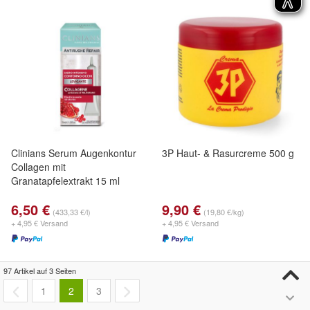
Clinians Serum Augenkontur
3P Haut- & Rasurcreme 500 g
Collagen mit
Granatapfelextrakt 15 ml
6,50 €
9,90 €
(433,33 €/l)
(19,80 €/kg)
+ 4,95 € Versand
+ 4,95 € Versand
97 Artikel auf 3 Seiten
1
2
3