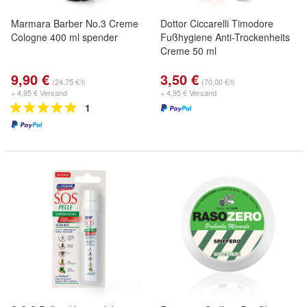
Marmara Barber No.3 Creme
Dottor Ciccarelli Timodore
Cologne 400 ml spender
Fußhygiene Anti-Trockenheits
Creme 50 ml
9,90 €
3,50 €
(24,75 €/l)
(70,00 €/l)
+ 4,95 € Versand
+ 4,95 € Versand
1