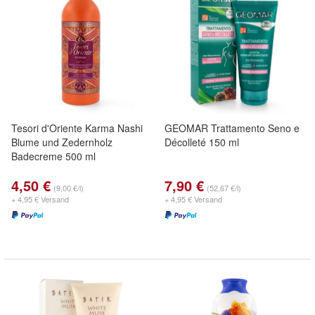
Tesori d'Oriente Karma Nashi
GEOMAR Trattamento Seno e
Blume und Zedernholz
Décolleté 150 ml
Badecreme 500 ml
4,50 €
7,90 €
(9,00 €/l)
(52,67 €/l)
+ 4,95 € Versand
+ 4,95 € Versand