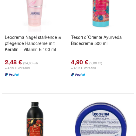
Leocrema Nagel stärkende &
Tesori d´Oriente Ayurveda
pflegende Handcreme mit
Badecreme 500 ml
Keratin + Vitamin E 100 ml
2,48 €
4,90 €
(24,80 €/l)
(9,80 €/l)
+ 4,95 € Versand
+ 4,95 € Versand