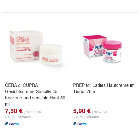
CERA di CUPRA
PREP for Ladies Hautcreme im
Gesichtscreme Sensitiv für
Tiegel 75 ml
trockene und sensible Haut 50
ml
7,50 €
5,90 €
(150,00 €/l)
(78,67 €/l)
+ 4,95 € Versand
+ 4,95 € Versand