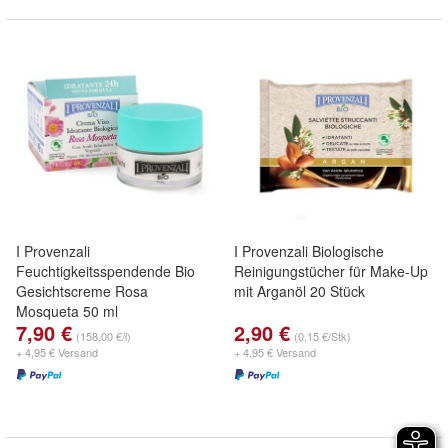
I Provenzali
I Provenzali Biologische
Feuchtigkeitsspendende Bio
Reinigungstücher für Make-Up
Gesichtscreme Rosa
mit Arganöl 20 Stück
Mosqueta 50 ml
7,90 €
2,90 €
(158,00 €/l)
(0,15 €/Stk)
+ 4,95 € Versand
+ 4,95 € Versand