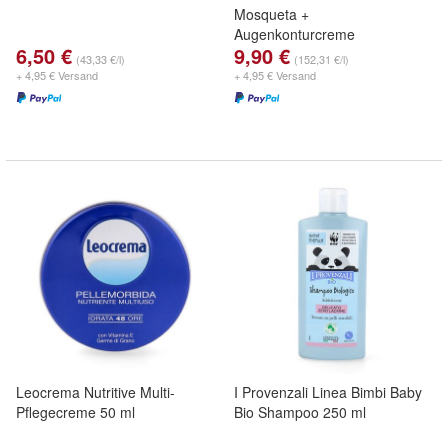
Mosqueta +
Augenkonturcreme
6,50 €
9,90 €
(43,33 €/l)
(152,31 €/l)
+ 4,95 € Versand
+ 4,95 € Versand
Leocrema Nutritive Multi-
I Provenzali Linea Bimbi Baby
Pflegecreme 50 ml
Bio Shampoo 250 ml