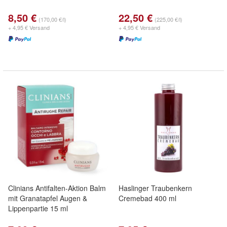
8,50 €
22,50 €
(170,00 €/l)
(225,00 €/l)
+ 4,95 € Versand
+ 4,95 € Versand
Clinians Antifalten-Aktion Balm
Haslinger Traubenkern
mit Granatapfel Augen &
Cremebad 400 ml
Lippenpartie 15 ml