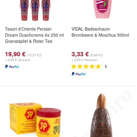
Tesori d'Oriente Persian
VIDAL Badeschaum
Dream Duschcreme 6x 250 ml
Brombeere & Moschus 500ml
Granatapfel & Roter Tee
19,90 €
3,33 €
(13,27 €/l)
(6,66 €/l)
+ 4,95 € Versand
+ 4,95 € Versand
1