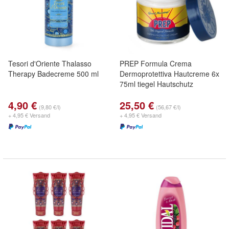
Tesori d'Oriente Thalasso
PREP Formula Crema
Therapy Badecreme 500 ml
Dermoprotettiva Hautcreme 6x
75ml tiegel Hautschutz
4,90 €
25,50 €
(9,80 €/l)
(56,67 €/l)
+ 4,95 € Versand
+ 4,95 € Versand