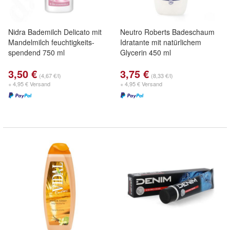
Nidra Bademilch Delicato mit
Neutro Roberts Badeschaum
Mandelmilch feuchtigkeits-
Idratante mit natürlichem
spendend 750 ml
Glycerin 450 ml
3,50 €
3,75 €
(4,67 €/l)
(8,33 €/l)
+ 4,95 € Versand
+ 4,95 € Versand