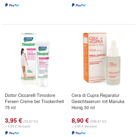
Dottor Ciccarelli Timodore
Cera di Cupra Reparatur
Fersen Creme bei Trockenheit
Gesichtsserum mit Manuka
75 ml
Honig 30 ml
3,95 €
8,90 €
(52,67 €/l)
(296,67 €/l)
+ 4,95 € Versand
+ 4,95 € Versand