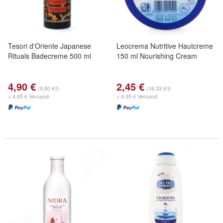
Tesori d'Oriente Japanese
Leocrema Nutritive Hautcreme
Rituals Badecreme 500 ml
150 ml Nourishing Cream
4,90 €
2,45 €
(9,80 €/l)
(16,33 €/l)
+ 4,95 € Versand
+ 4,95 € Versand