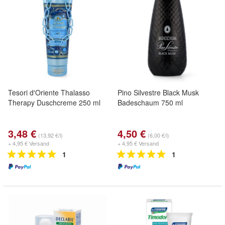
Tesori d'Oriente Thalasso
Pino Silvestre Black Musk
Therapy Duschcreme 250 ml
Badeschaum 750 ml
3,48 €
4,50 €
(13,92 €/l)
(6,00 €/l)
+ 4,95 € Versand
+ 4,95 € Versand
1
1