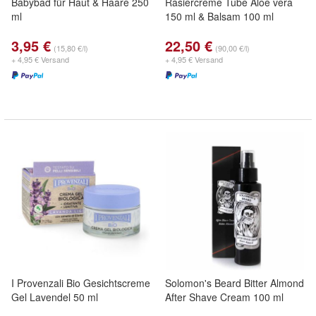
Babybad für Haut & Haare 250
Rasiercreme Tube Aloe vera
ml
150 ml & Balsam 100 ml
3,95 €
22,50 €
(15,80 €/l)
(90,00 €/l)
+ 4,95 € Versand
+ 4,95 € Versand
I Provenzali Bio Gesichtscreme
Solomon's Beard Bitter Almond
Gel Lavendel 50 ml
After Shave Cream 100 ml