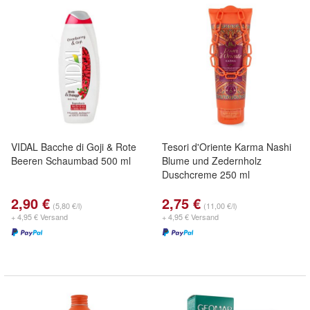
VIDAL Bacche di Goji & Rote
Tesori d'Oriente Karma Nashi
Beeren Schaumbad 500 ml
Blume und Zedernholz
Duschcreme 250 ml
2,90 €
2,75 €
(5,80 €/l)
(11,00 €/l)
+ 4,95 € Versand
+ 4,95 € Versand