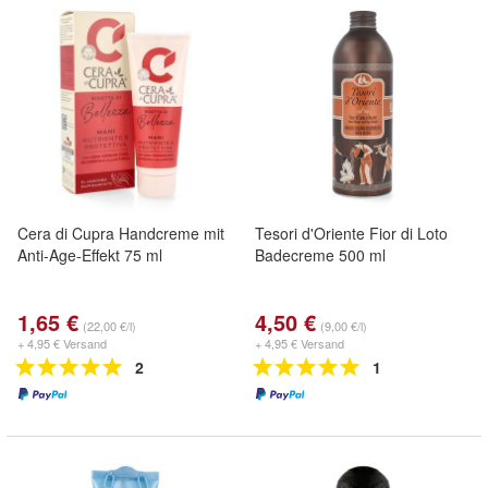
Cera di Cupra Handcreme mit
Tesori d'Oriente Fior di Loto
Anti-Age-Effekt 75 ml
Badecreme 500 ml
1,65 €
4,50 €
(22,00 €/l)
(9,00 €/l)
+ 4,95 € Versand
+ 4,95 € Versand
2
1