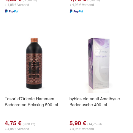
+ 4,95 € Versand
+ 4,95 € Versand
Tesori d'Oriente Hammam
byblos elementi Amethyste
Badecreme Relaxing 500 ml
Badedusche 400 ml
4,75 €
5,90 €
(9,50 €/l)
(14,75 €/l)
+ 4,95 € Versand
+ 4,95 € Versand