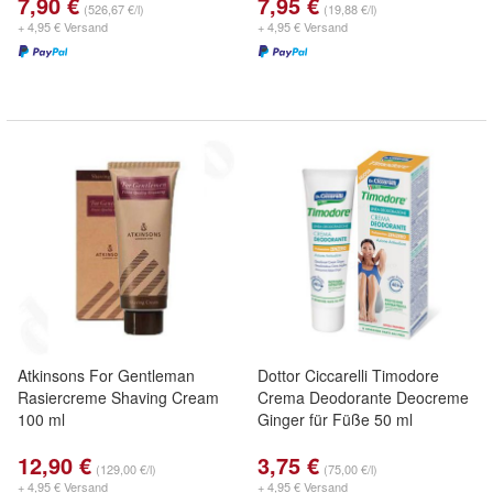
7,90 €
7,95 €
(526,67 €/l)
(19,88 €/l)
+ 4,95 € Versand
+ 4,95 € Versand
Atkinsons For Gentleman
Dottor Ciccarelli Timodore
Rasiercreme Shaving Cream
Crema Deodorante Deocreme
100 ml
Ginger für Füße 50 ml
12,90 €
3,75 €
(129,00 €/l)
(75,00 €/l)
+ 4,95 € Versand
+ 4,95 € Versand