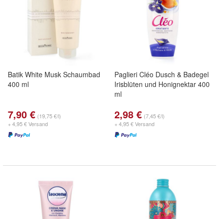
Batik White Musk Schaumbad
Paglieri Cléo Dusch & Badegel
400 ml
Irisblüten und Honignektar 400
ml
7,90 €
2,98 €
(19,75 €/l)
(7,45 €/l)
+ 4,95 € Versand
+ 4,95 € Versand