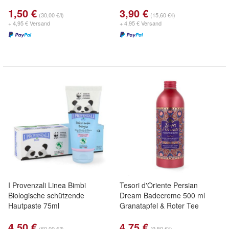
1,50 €
3,90 €
(30,00 €/l)
(15,60 €/l)
+ 4,95 € Versand
+ 4,95 € Versand
I Provenzali Linea Bimbi
Tesori d'Oriente Persian
Biologische schützende
Dream Badecreme 500 ml
Hautpaste 75ml
Granatapfel & Roter Tee
4,50 €
4,75 €
(60,00 €/l)
(9,50 €/l)