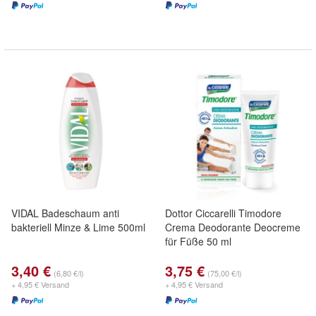
VIDAL Badeschaum anti
Dottor Ciccarelli Timodore
bakteriell Minze & Lime 500ml
Crema Deodorante Deocreme
für Füße 50 ml
3,40 €
3,75 €
(6,80 €/l)
(75,00 €/l)
+ 4,95 € Versand
+ 4,95 € Versand