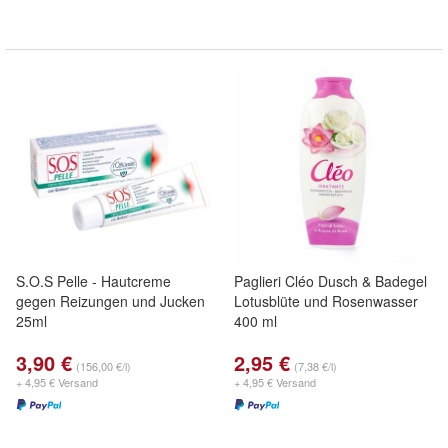
S.O.S Pelle - Hautcreme
Paglieri Cléo Dusch & Badegel
gegen Reizungen und Jucken
Lotusblüte und Rosenwasser
25ml
400 ml
3,90 €
2,95 €
(156,00 €/l)
(7,38 €/l)
+ 4,95 € Versand
+ 4,95 € Versand