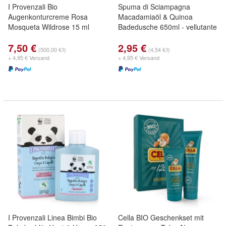
I Provenzali Bio
Spuma di Sciampagna
Augenkonturcreme Rosa
Macadamiaöl & Quinoa
Mosqueta Wildrose 15 ml
Badedusche 650ml - vellutante
7,50 €
2,95 €
(500,00 €/l)
(4,54 €/l)
+ 4,95 € Versand
+ 4,95 € Versand
I Provenzali Linea Bimbi Bio
Cella BIO Geschenkset mit