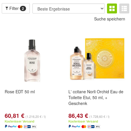
Filter
2
Suche speichern
Rose EDT 50 ml
L' ccitane Norli Orchid Eau de
Toilette Etui, 50 ml, +
Geschenk
60,81 €
86,43 €
(1.216,20 € / l)
(1.728,60 € / l)
Kostenloser Versand
Kostenloser Versand