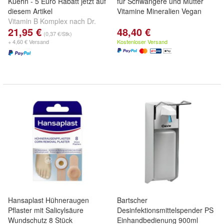
Kuehn - 5 Euro Rabatt jetzt auf
für Schwangere und Mütter
diesem Artikel
Vitamine Mineralien Vegan
Vitamin B Komplex nach Dr.
21,95 €
48,40 €
Kuehn ist ein Komplex der
(0,37 €/Stk)
Orthomolekular Medizin.
+ 4,60 € Versand
Kostenloser Versand
Hansaplast Hühneraugen
Bartscher
Pflaster mit Salicylsäure
Desinfektionsmittelspender PS
Wundschutz 8 Stück
Einhandbedienung 900ml