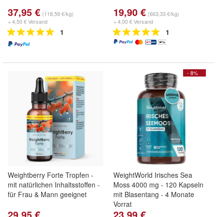
37,95 €
19,90 €
(118,59 €/kg)
(663,33 €/kg)
+ 4,50 € Versand
+ 4,00 € Versand
1
1
- 8%
Weightberry Forte Tropfen -
WeightWorld Irisches Sea
mit natürlichen Inhaltsstoffen -
Moss 4000 mg - 120 Kapseln
für Frau & Mann geeignet
mit Blasentang - 4 Monate
Vorrat
29,95 €
23,99 €