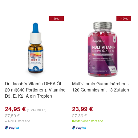
- 9%
- 12%
Dr. Jacob´s Vitamin DEKA Öl
Multivitamin Gummibärchen -
20 ml(640 Portionen), Vitamine
120 Gummies mit 13 Zutaten
D3, E, K2, A ein Tropfen
24,95 €
23,99 €
(1.247,50 €/l)
27,50 €
27,36 €
+ 4,50 € Versand
Kostenloser Versand