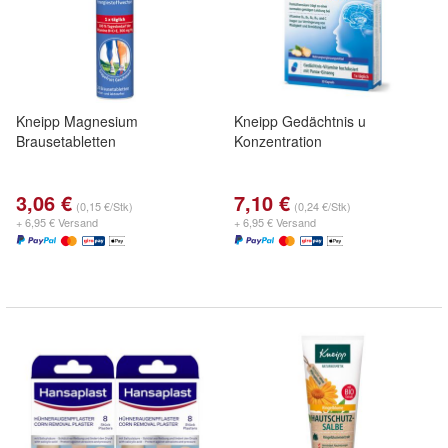
Kneipp Magnesium
Kneipp Gedächtnis u
Brausetabletten
Konzentration
3,06 €
7,10 €
(0,15 €/Stk)
(0,24 €/Stk)
+ 6,95 € Versand
+ 6,95 € Versand