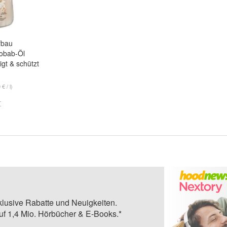
fbau
obab-Öl
igt & schützt
€ / l)
klusive Rabatte und Neuigkeiten.
auf 1,4 Mio. Hörbücher & E-Books.*