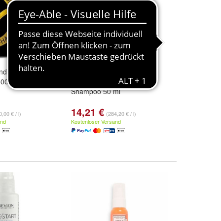
ndicionador Para
Sachajuan
500 Mg Cbd 50ml
Feuchtigkeitsspendendes
Shampoo 50 ml
14,21 €
,00 € / l)
(284,20 € / l)
and
Kostenloser Versand