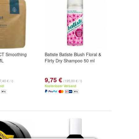
T Smoothing
Batiste Batiste Blush Floral &
ML
Flirty Dry Shampoo 50 ml
9,75 €
,40 € / l)
(195,00 € / l)
and
Kostenloser Versand