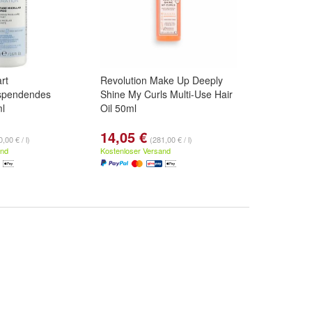
rt
Revolution Make Up Deeply
sspendendes
Shine My Curls Multi-Use Hair
l
Oil 50ml
14,05 €
,00 € / l)
(281,00 € / l)
and
Kostenloser Versand