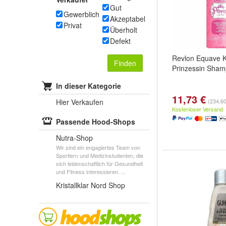
Gut
Gewerblich
Akzeptabel
Privat
Überholt
Defekt
Revlon Equave K
Finden
Prinzessin Sha
In dieser Kategorie
11,73 €
Hier Verkaufen
(234,60 
Kostenloser Versand
Passende Hood-Shops
Nutra-Shop
Wir sind ein engagiertes Team von
Sportlern und Medizinstudenten, die
sich leidenschaftlich für Gesundheit
und Fitness interessieren. ...
Kristallklar Nord Shop