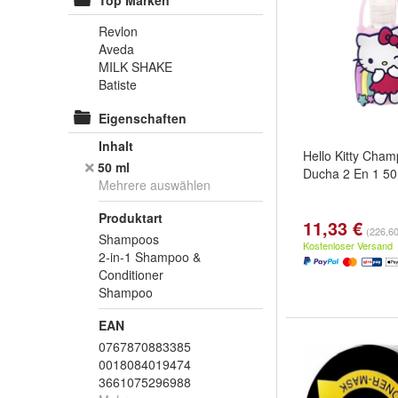
Top Marken
Revlon
Aveda
MILK SHAKE
Batiste
Eigenschaften
Inhalt
Hello Kitty Cham
50 ml
Ducha 2 En 1 50
Mehrere auswählen
Produktart
11,33 €
(226,60 
Shampoos
Kostenloser Versand
2-in-1 Shampoo &
Conditioner
Shampoo
EAN
0767870883385
0018084019474
3661075296988