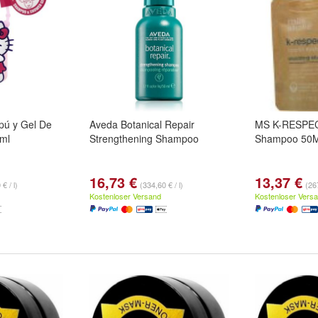
pú y Gel De
Aveda Botanical Repair
MS K-RESPEC
ml
Strengthening Shampoo
Shampoo 50
16,73 €
13,37 €
€ / l)
(334,60 € / l)
(267
Kostenloser Versand
Kostenloser Vers