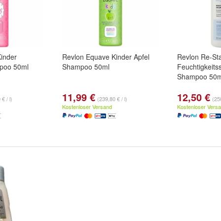
inder
Revlon Equave Kinder Apfel
Revlon Re-Sta
mpoo 50ml
Shampoo 50ml
Feuchtigkeit
Shampoo 50m
11,99 €
12,50 €
€ / l)
(239,80 € / l)
(250
Kostenloser Versand
Kostenloser Vers