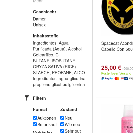
Mehr
Geschlecht
Damen
Unisex
Inhaltsstoffe
Ingredientes: Agua
Spacecat Acondi
Purificada (Aqua), Alcohol
Cabello Con 50
Cetearílico, C
BUTANE, ISOBUTANE.
25,00 €
ORYZA SATIVA (RICE)
(500,00 
STARCH, PROPANE, ALCO
Kostenloser Versand
Ingredientes: agua-glicerina-
propileno glicol-poliglicerina-
Filtern
Format
Zustand
Auktionen
Neu
Sofortkauf
Wie neu
Sehr gut
Verkäufer