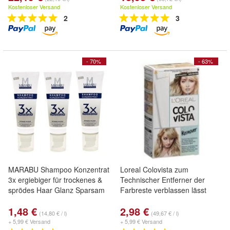
Kostenloser Versand
Kostenloser Versand
2
3
- 70%
- 63%
MARABU Shampoo Konzentrat
Loreal Colovista zum
3x ergiebiger für trockenes &
Technischer Entferner der
sprödes Haar Glanz Sparsam
Farbreste verblassen lässt
1,48 €
2,98 €
(14,80 € / l)
(49,67 € / l)
+ 5,99 € Versand
+ 5,99 € Versand