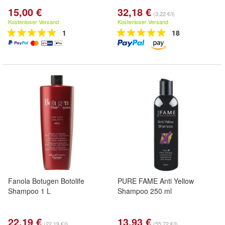
15,00 €
32,18 €
(3,22 €/l)
Kostenloser Versand
Kostenloser Versand
1
18
Fanola Botugen Botolife
PURE FAME Anti Yellow
Shampoo 1 L
Shampoo 250 ml
22,19 €
13,93 €
(22,19 €/l)
(55,72 €/l)