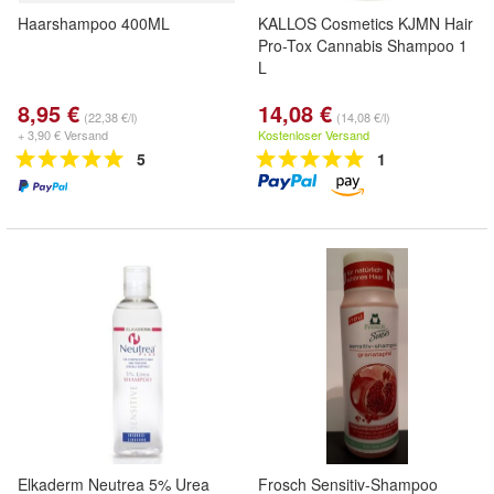
Haarshampoo 400ML
KALLOS Cosmetics KJMN Hair
Pro-Tox Cannabis Shampoo 1
L
8,95 €
14,08 €
(22,38 €/l)
(14,08 €/l)
+ 3,90 € Versand
Kostenloser Versand
5
1
Elkaderm Neutrea 5% Urea
Frosch Sensitiv-Shampoo