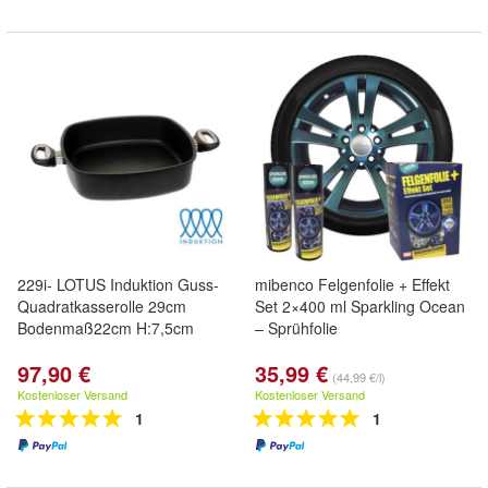
229i- LOTUS Induktion Guss-
mibenco Felgenfolie + Effekt
Quadratkasserolle 29cm
Set 2×400 ml Sparkling Ocean
Bodenmaß22cm H:7,5cm
– Sprühfolie
97,90 €
35,99 €
(44,99 €/l)
Kostenloser Versand
Kostenloser Versand
1
1