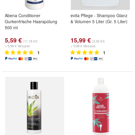
Abena Conditioner
evita Pflege - Shampoo Glanz
Gurkenfrische Haarspülung
& Volumen 5 Liter (Gr. 5 Liter)
500 ml
5,59 €
15,99 €
(11,18 €/l)
(3,20 €/l)
+ 5,99 € Versand
+ 5,99 € Versand
1
1