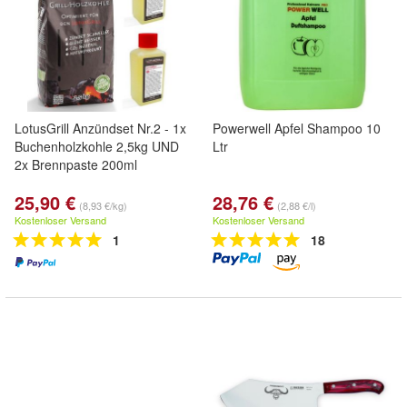
LotusGrill Anzündset Nr.2 - 1x
Powerwell Apfel Shampoo 10
Buchenholzkohle 2,5kg UND
Ltr
2x Brennpaste 200ml
25,90 €
28,76 €
(8,93 €/kg)
(2,88 €/l)
Kostenloser Versand
Kostenloser Versand
1
18