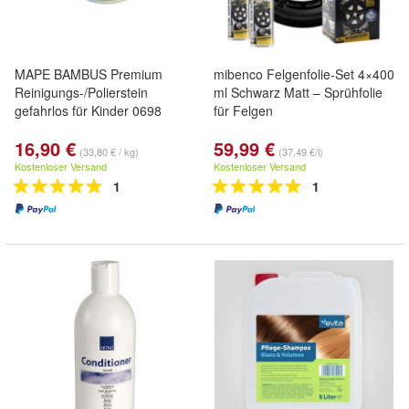
MAPE BAMBUS Premium
mibenco Felgenfolie-Set 4×400
Reinigungs-/Polierstein
ml Schwarz Matt – Sprühfolie
gefahrlos für Kinder 0698
für Felgen
16,90 €
59,99 €
(33,80 € / kg)
(37,49 €/l)
Kostenloser Versand
Kostenloser Versand
1
1