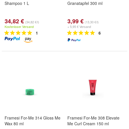
Shampoo 1 L
Granatapfel 300 ml
34,82 €
3,99 €
(34,82 €/l)
(13,30 €/l)
Kostenloser Versand
+ 5,95 € Versand
1
6
Framesi For-Me 314 Gloss Me
Framesi For-Me 308 Elevate
Wax 80 ml
Me Curl Cream 150 ml