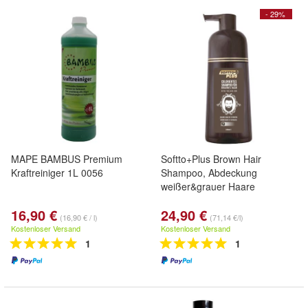
- 29%
MAPE BAMBUS Premium
Softto+Plus Brown Hair
Kraftreiniger 1L 0056
Shampoo, Abdeckung
weißer&grauer Haare
16,90 €
24,90 €
(16,90 € / l)
(71,14 €/l)
Kostenloser Versand
Kostenloser Versand
1
1