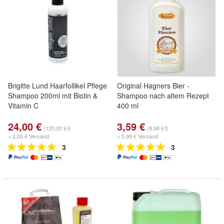
Brigitte Lund Haarfollikel Pflege
Original Hagners Bier -
Shampoo 200ml mit Biotin &
Shampoo nach altem Rezept
Vitamin C
400 ml
24,00 €
3,59 €
(120,00 €/l)
(8,98 €/l)
+ 2,00 € Versand
+ 5,99 € Versand
3
3