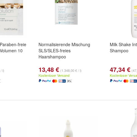
Paraben-freie
Normalisierende Mischung
Milk Shake Int
 Volumen 10
SLS/SLES-freies
Shampoo
Haarshampoo
13,48 €
47,34 €
/ l)
(1.348,00 € / l)
(47,
Kostenloser Versand
Kostenloser Vers