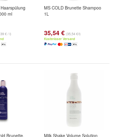
 Haarspülung
MS COLD Brunette Shampoo
000 ml
1L
35,54 €
39 € / l)
(35,54 €/l)
and
Kostenloser Versand
old Brunette,
Milk Shake Volume Solution