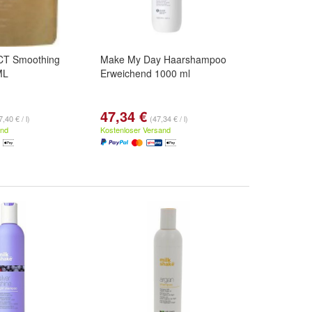
T Smoothing
Make My Day Haarshampoo
ML
Erweichend 1000 ml
47,34 €
,40 € / l)
(47,34 € / l)
and
Kostenloser Versand