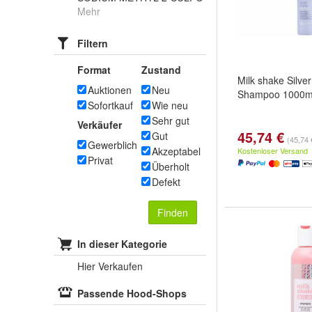
Mehr
Filtern
Format
Zustand
Milk shake Silver
Auktionen
Neu
Shampoo 1000m
Sofortkauf
Wie neu
Sehr gut
Verkäufer
45,74 €
Gut
(45,74 €
Gewerblich
Akzeptabel
Kostenloser Versand
Privat
Überholt
Defekt
Finden
In dieser Kategorie
Hier Verkaufen
Passende Hood-Shops