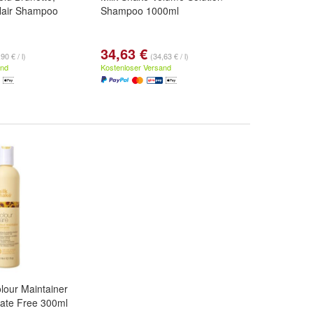
 Hair Shampoo
Shampoo 1000ml
34,63 €
90 € / l)
(34,63 € / l)
and
Kostenloser Versand
lour Maintainer
ate Free 300ml