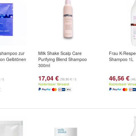
rshampoo zur
Milk Shake Scalp Care
Frau K-Respe
von Gelbtönen
Purifying Blend Shampoo
Shampoo 1L
300ml
17,04 €
46,56 €
/ l)
(56,80 € / l)
(46,
Kostenloser Versand
Kostenloser Vers