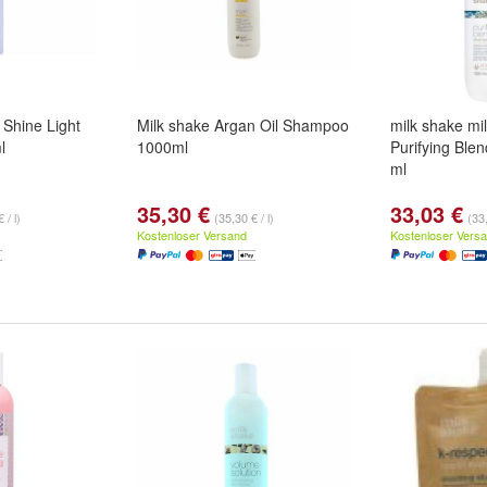
 Shine Light
Milk shake Argan Oil Shampoo
milk shake mi
l
1000ml
Purifying Bl
ml
35,30 €
33,03 €
 / l)
(35,30 € / l)
(33,
Kostenloser Versand
Kostenloser Vers