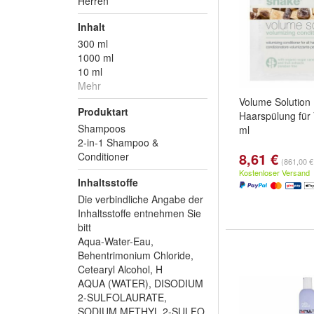
Herren
Inhalt
300 ml
1000 ml
10 ml
Mehr
Volume Solution 
Produktart
Haarspülung für
Shampoos
ml
2-in-1 Shampoo &
8,61 €
Conditioner
(861,00 € 
Kostenloser Versand
Inhaltsstoffe
Die verbindliche Angabe der
Inhaltsstoffe entnehmen Sie
bitt
Aqua-Water-Eau,
Behentrimonium Chloride,
Cetearyl Alcohol, H
AQUA (WATER), DISODIUM
2-SULFOLAURATE,
SODIUM METHYL 2-SULFO