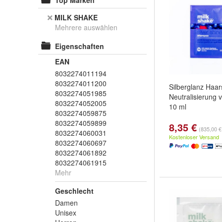
Top Marken
MILK SHAKE
Mehrere auswählen
Eigenschaften
EAN
8032274011194
8032274011200
Silberglanz Haa
8032274051985
Neutralisierung 
8032274052005
10 ml
8032274059875
8032274059899
8,35 €
(835,00 € 
8032274060031
Kostenloser Versand
8032274060697
8032274061892
8032274061915
Mehr
Geschlecht
Damen
Unisex