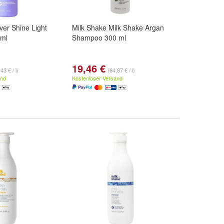
ver Shine Light
Milk Shake Milk Shake Argan
ml
Shampoo 300 ml
19,46 €
43 € / l)
(64,87 € / l)
and
Kostenloser Versand