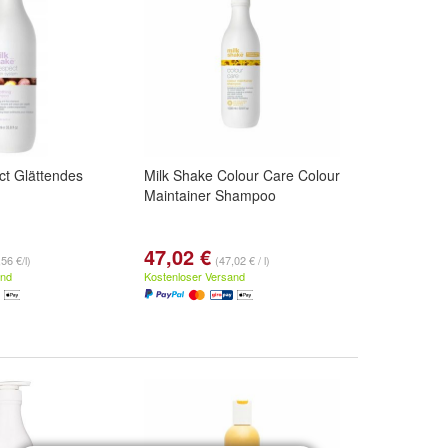
ct Glättendes
Milk Shake Colour Care Colour
Maintainer Shampoo
47,02 €
56 €/l)
(47,02 € / l)
and
Kostenloser Versand