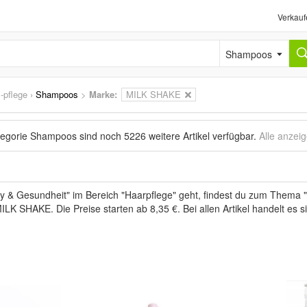
Verkauf
Shampoos
-pflege
›
Shampoos
>
Marke
:
MILK SHAKE
ategorie Shampoos sind noch
5226 weitere Artikel
verfügbar.
Alle anzei
 & Gesundheit" im Bereich "Haarpflege" geht, findest du zum Thema "
ILK SHAKE. Die Preise starten ab 8,35 €. Bei allen Artikel handelt es