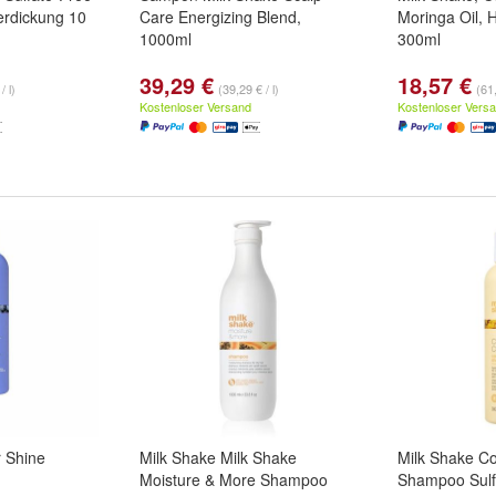
rdickung 10
Care Energizing Blend,
Moringa Oil,
1000ml
300ml
39,29 €
18,57 €
/ l)
(39,29 € / l)
(61,
Kostenloser Versand
Kostenloser Vers
r Shine
Milk Shake Milk Shake
Milk Shake Co
Moisture & More Shampoo
Shampoo Sulf