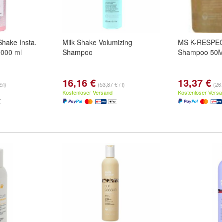
Shake Insta.
Milk Shake Volumizing
MS K-RESPEC
1000 ml
Shampoo
Shampoo 50
16,16 €
13,37 €
/l)
(53,87 € / l)
(267
Kostenloser Versand
Kostenloser Vers