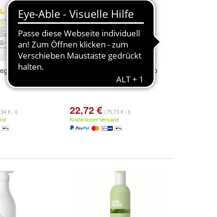
egrity Nourishing
Make My Day Haarshampoo
Erweichend 300 ml
22,72 €
34 € / l)
(75,73 € / l)
and
Kostenloser Versand