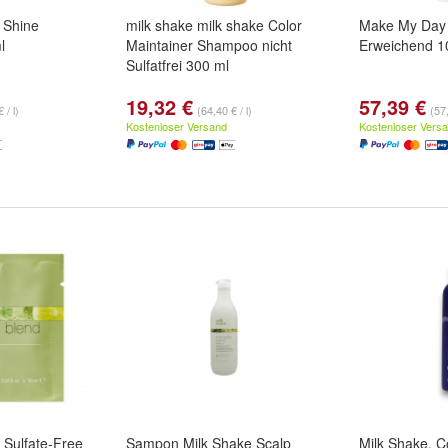
r Shine
milk shake milk shake Color
Make My Day
l
Maintainer Shampoo nicht
Erweichend 1
Sulfatfrei 300 ml
19,32 €
57,39 €
 / l)
(64,40 € / l)
(57,
Kostenloser Versand
Kostenloser Vers
 Sulfate-Free
Sampon Milk Shake Scalp
Milk Shake, C