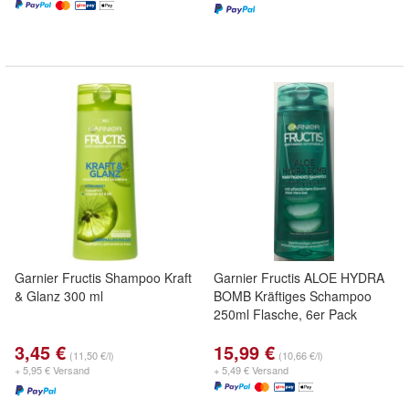
Garnier Fructis Shampoo Kraft
Garnier Fructis ALOE HYDRA
& Glanz 300 ml
BOMB Kräftiges Schampoo
250ml Flasche, 6er Pack
3,45 €
15,99 €
(11,50 €/l)
(10,66 €/l)
+ 5,95 € Versand
+ 5,49 € Versand