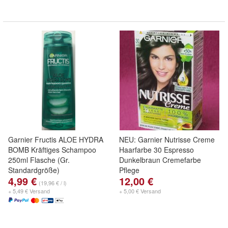
Garnier Fructis ALOE HYDRA
NEU: Garnier Nutrisse Creme
BOMB Kräftiges Schampoo
Haarfarbe 30 Espresso
250ml Flasche (Gr.
Dunkelbraun Cremefarbe
Standardgröße)
Pflege
4,99 €
12,00 €
(19,96 € / l)
+ 5,49 € Versand
+ 5,00 € Versand