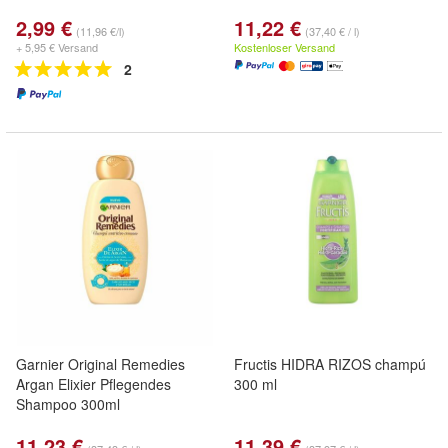
2,99 €
11,22 €
(11,96 €/l)
(37,40 € / l)
+ 5,95 € Versand
Kostenloser Versand
2
Garnier Original Remedies
Fructis HIDRA RIZOS champú
Argan Elixier Pflegendes
300 ml
Shampoo 300ml
11,23 €
11,39 €