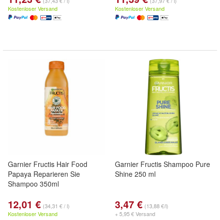
(37,43 € / l)
(37,97 € / l)
Kostenloser Versand
Kostenloser Versand
Garnier Fructis Hair Food
Garnier Fructis Shampoo Pure
Papaya Reparieren Sie
Shine 250 ml
Shampoo 350ml
12,01 €
3,47 €
(34,31 € / l)
(13,88 €/l)
Kostenloser Versand
+ 5,95 € Versand