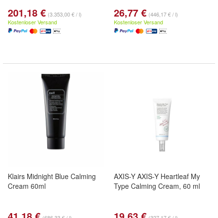
201,18 €
26,77 €
(3.353,00 € / l)
(446,17 € / l)
Kostenloser Versand
Kostenloser Versand
Klairs Midnight Blue Calming
AXIS-Y AXIS-Y Heartleaf My
Cream 60ml
Type Calming Cream, 60 ml
41,18 €
19,63 €
(686,33 € / l)
(327,17 € / l)