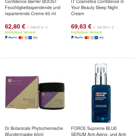
Confidence Barrier BOOST
IT Cosmetics Confidence In
Feuchtigkeitsspendende und
Your Beauty Sleep Night
reparierende Creme 60 ml
Cream
62,80 €
69,63 €
(1.046,67 € / l)
(1.160,50 € / l)
Kostenloser Versand
Kostenloser Versand
Dr Botanicals Phytochemische
FORCE Supreme BLUE
Wundermaske 60ml
SERUM Anti-Aging- und Anti-