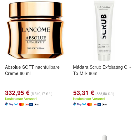
Absolue SOFT nachfüllbare
Mádara Scrub Exfoliating Oil-
Creme 60 ml
To-Milk 60ml
332,95 €
53,31 €
(5.549,17 € / l)
(888,50 € / l)
Kostenloser Versand
Kostenloser Versand