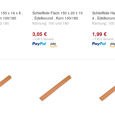
 150 x 16 x 8 ,
Schleiffeile Flach 150 x 20 x 10
Schleiffeile H
rn 100/180
, Edelkorund , Korn 100/180
4 , Edelkorun
nd
180
Körnung:
100
und
180
Körnung:
100
3,05 €
1,99 €
+ 5,90 € Versand
+ 5,90 € Versand