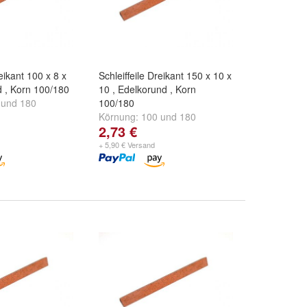
reikant 100 x 8 x
Schleiffeile Dreikant 150 x 10 x
d , Korn 100/180
10 , Edelkorund , Korn
und
180
100/180
Körnung:
100
und
180
2,73 €
+ 5,90 € Versand