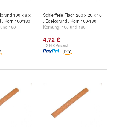
albrund 100 x 8 x
Schleiffeile Flach 200 x 20 x 10
d , Korn 100/180
, Edelkorund , Korn 100/180
und
180
Körnung:
100
und
180
4,72 €
+ 5,90 € Versand