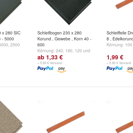
0 x 280 SIC
Schleifbogen 230 x 280
Schleiffeile D
0 - 5000
Korund , Gewebe , Korn 40 -
8 , Edelkorun
3000
,
2500
600
Körnung:
100
Körnung:
240
,
180
,
120
und
ab 1,33 €
1,99 €
weitere ...
+ 5,90 € Versand
+ 5,90 € Versand