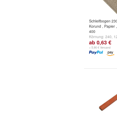
Schleifbogen 23
Korund , Papier 
400
Körnung:
240
,
1
ab 0,63 €
weitere ...
+ 5,90 € Versand