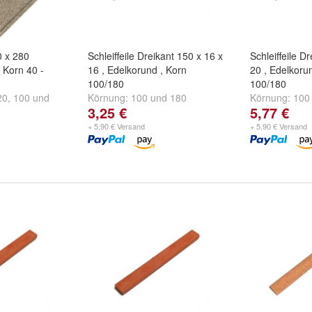
0 x 280
Schleiffeile Dreikant 150 x 16 x
Schleiffeile D
, Korn 40 -
16 , Edelkorund , Korn
20 , Edelkoru
100/180
100/180
20
,
100
und
Körnung:
100
und
180
Körnung:
100
3,25 €
5,77 €
+ 5,90 € Versand
+ 5,90 € Versand