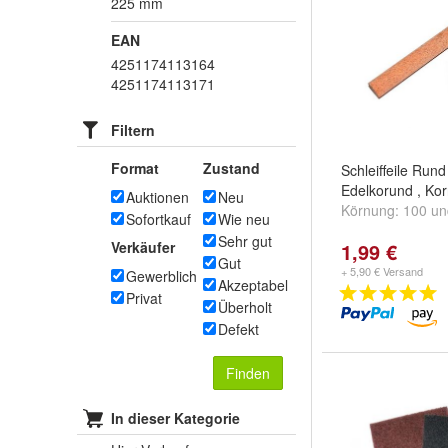
225 mm
EAN
4251174113164
4251174113171
Filtern
Format
Zustand
Schleiffeile Rund
Edelkorund , Ko
Auktionen
Neu
Körnung:
100
u
Sofortkauf
Wie neu
Sehr gut
Verkäufer
1,99 €
Gut
+ 5,90 € Versand
Gewerblich
Akzeptabel
Privat
Überholt
Defekt
Finden
In dieser Kategorie