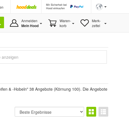
Mit Sicherheit bei
en
Hood einkaufen
Anmelden
Waren-
Merk-
Mein Hood
korb
zettel
e anzeigen
eifen & -Hobeln" 38 Angebote (Körnung 100). Die Angebote