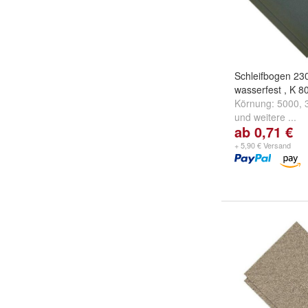
Schleifbogen 23
wasserfest , K 8
Körnung:
5000
,
und
weitere ...
ab 0,71 €
+ 5,90 € Versand