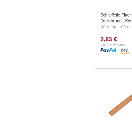
Schleiffeile Flach
Edelkorund , Ko
Körnung:
100
u
2,83 €
+ 5,90 € Versand