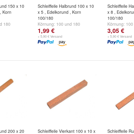
rund 150 x 10
Schleiffeile Halbrund 100 x 10
Schleiffeile H
 , Korn
x 5 , Edelkorund , Korn
x 8 , Edelkoru
100/180
100/180
nd
180
Körnung:
100
und
180
Körnung:
100
1,99 €
3,05 €
+ 5,90 € Versand
+ 5,90 € Versand
rund 200 x 20
Schleiffeile Vierkant 100 x 10 x
Schleiffeile R