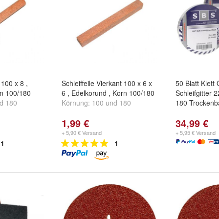
 100 x 8 ,
Schleiffeile Vierkant 100 x 6 x
50 Blatt Klett 
rn 100/180
6 , Edelkorund , Korn 100/180
Schleifgitter
nd
180
Körnung:
100
und
180
180 Trockenb
1,99 €
34,99 €
+ 5,90 € Versand
+ 5,95 € Versand
1
1