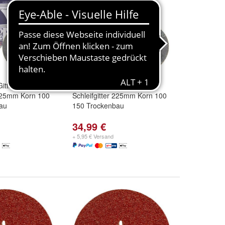
Gitterleinen
50 Blatt Klett Gitterleinen
 225mm Korn 100
Schleifgitter 225mm Korn 100
au
150 Trockenbau
34,99 €
+ 5,95 € Versand