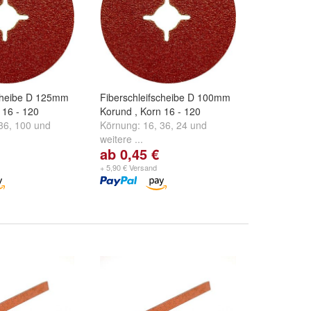
scheibe D 125mm
Fiberschleifscheibe D 100mm
 16 - 120
Korund , Korn 16 - 120
36
,
100
und
Körnung:
16
,
36
,
24
und
weitere ...
ab 0,45 €
+ 5,90 € Versand