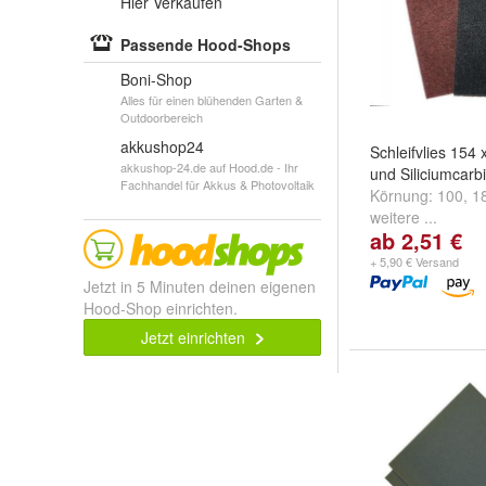
Hier Verkaufen
Passende Hood-Shops
Boni-Shop
Alles für einen blühenden Garten &
Outdoorbereich
akkushop24
Schleifvlies 154 
akkushop-24.de auf Hood.de - Ihr
und Siliciumcarb
Fachhandel für Akkus & Photovoltaik
Körnung:
100
,
1
weitere ...
ab 2,51 €
+ 5,90 € Versand
Jetzt in 5 Minuten deinen eigenen
Hood-Shop einrichten.
Jetzt einrichten