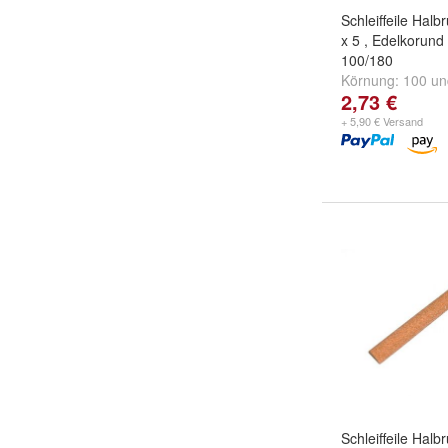
Schleiffeile Halb
x 5 , Edelkorund
100/180
Körnung:
100
u
2,73 €
+ 5,90 € Versand
Schleiffeile Halb