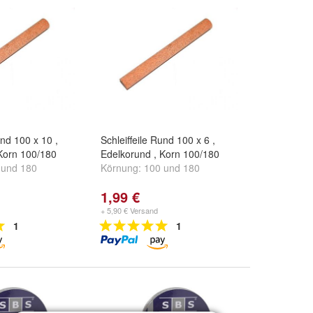
und 100 x 10 ,
Schleiffeile Rund 100 x 6 ,
Korn 100/180
Edelkorund , Korn 100/180
und
180
Körnung:
100
und
180
1,99 €
+ 5,90 € Versand
1
1