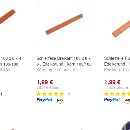
 100 x 8 x 4 ,
Schleiffeile Dreikant 100 x 6 x
Schleiffeile R
rn 100/180
6 , Edelkorund , Korn 100/180
Edelkorund , 
nd
180
Körnung:
100
und
180
Körnung:
100
1,99 €
1,99 €
+ 5,90 € Versand
+ 5,90 € Versand
1
1