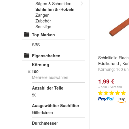
Sägen & Schneiden
Schleifen & -Hobeln
Zangen
Zubehör
Sonstige
Top Marken
SBS
Eigenschaften
Schleiffeile Flach
Edelkorund , Ko
Körnung
Körnung:
100
u
100
Mehrere auswählen
1,99 €
+ 5,90 € Versand
Anzahl der Teile
50
Ausgewählter Suchfilter
Gitterleinen
Durchmesser