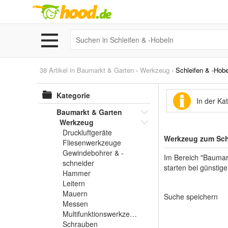
38 Artikel in
Baumarkt & Garten
›
Werkzeug
›
Schleifen & -Hobe
Kategorie
In der Ka
Baumarkt & Garten
Werkzeug
Druckluftgeräte
Werkzeug zum Sch
Fliesenwerkzeuge
Gewindebohrer & -
Im Bereich "Baumar
schneider
starten bei günstige
Hammer
Leitern
Mauern
Suche speichern
Messen
Multifunktionswerkzeuge
Schrauben