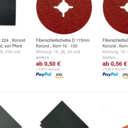
x 224 , Korund
Fiberschleifscheibe D 115mm
Fiberschleif
id, von Pferd
Korund , Korn 16 - 120
Korund , Korn
80
,
240
und
Körnung:
16
,
36
,
24
und
Körnung:
16
,
weitere ...
weitere ...
ab 0,50 €
ab 0,56 €
+ 5,90 € Versand
+ 5,90 € Versand