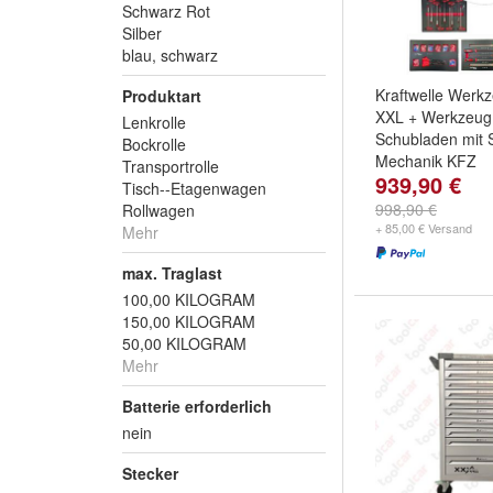
Schwarz Rot
Silber
blau, schwarz
Kraftwelle Wer
Produktart
XXL + Werkzeug
Lenkrolle
Schubladen mit S
Bockrolle
Mechanik KFZ
Transportrolle
939,90 €
457 tlg. Abschli
Tisch--Etagenwagen
10 mit Werkzeug 
998,90 €
Rollwagen
Werkstattwagen
+ 85,00 € Versand
Mehr
Werkzeugkasten
max. Traglast
100,00 KILOGRAM
150,00 KILOGRAM
50,00 KILOGRAM
Mehr
Batterie erforderlich
nein
Stecker