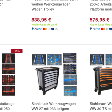
ör
werken Werkzeugwagen
250kg Arbeits
Wagen Trolley
Plattform mobi
838,95 €
575,95 €
Kostenloser Versand
Kostenloser Vers
- 15%
stattwagen
Stahlbruck Werkzeugwagen
Stahlbruck W
it 250
WW 27 mit 233 teiligem
WW 30 TS mit