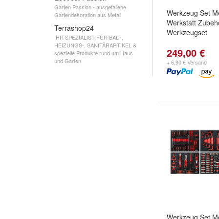
Garten Passion - ausgefallene
Werkzeug Set M
Gartendekoration aus Metall
Werkstatt Zubeh
Terrashop24
Werkzeugset
IHR SPEZIALIST FÜR BAD-,
HEIZUNGS-, SANITÄRARTIKEL &
249,00 €
spezielle Produkte rund um Haus
und Garten
+ 6,90 € Versand
Werkzeug Set M