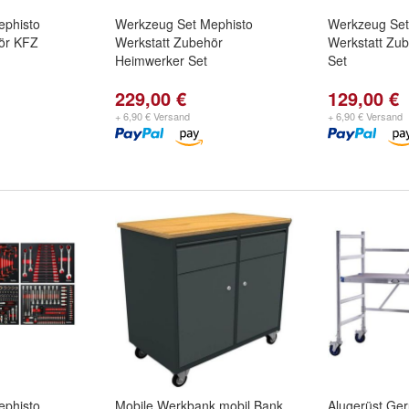
ephisto
Werkzeug Set Mephisto
Werkzeug Set
ör KFZ
Werkstatt Zubehör
Werkstatt Zub
Heimwerker Set
Set
229,00 €
129,00 €
+ 6,90 € Versand
+ 6,90 € Versand
ephisto
Mobile Werkbank mobil Bank
Alugerüst Ger