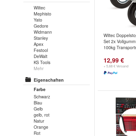
Wiltec
Mephisto
Yato
Gedore
Widmann
Wiltec Doppelsto
Stanley
Set 2x Vollgum
Apex
100kg Transportr
Festool
DeWalt
12,99 €
KS Tools
+ 5,68 € Versand
Mehr
Eigenschaften
Farbe
Schwarz
Blau
Gelb
gelb, rot
Natur
Orange
Rot