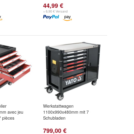
44,99 €
+ 6,90 € Versand
lier
Werkstattwagen
mm avec jeu
1100x990x480mm mit 7
7 pièces
Schubladen
799,00 €