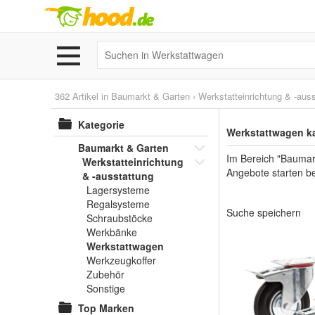
362 Artikel in
Baumarkt & Garten
›
Werkstatteinrichtung & -aus
Kategorie
Werkstattwagen k
Baumarkt & Garten
Im Bereich "Baumark
Werkstatteinrichtung
Angebote starten be
& -ausstattung
Lagersysteme
Regalsysteme
Suche speichern
Schraubstöcke
Werkbänke
Werkstattwagen
Werkzeugkoffer
Zubehör
Sonstige
Top Marken