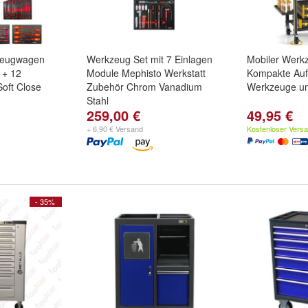
kzeugwagen
Werkzeug Set mit 7 Einlagen
Mobiler Werk
 + 12
Module Mephisto Werkstatt
Kompakte Auf
oft Close
Zubehör Chrom Vanadium
Werkzeuge u
Stahl
259,00 €
49,95 €
eßbar | Davon
| |
+ 6,90 € Versand
Kostenloser Vers
- 35%