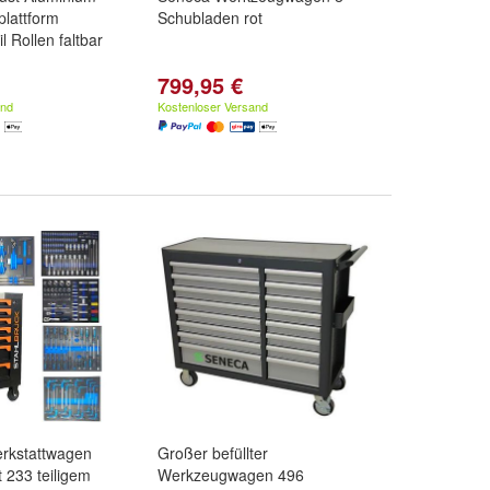
plattform
Schubladen rot
l Rollen faltbar
799,95 €
and
Kostenloser Versand
erkstattwagen
Großer befüllter
 233 teiligem
Werkzeugwagen 496