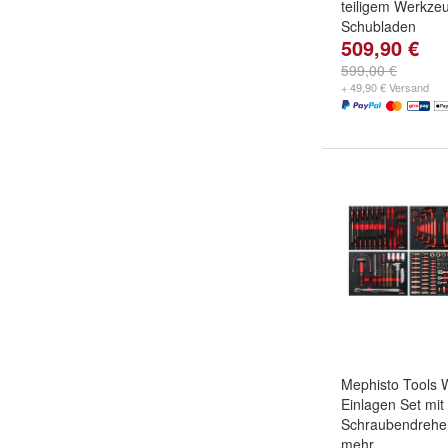
teiligem Werkzeu
Schubladen
509,90 €
599,00 €
+ 49,90 € Versand
Mephisto Tools 
Einlagen Set mit
Schraubendreher
mehr