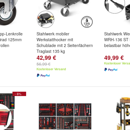
pp-Lenkrolle
Stahlwerk mobiler
Stahlwerk Wer
mirad 125mm
Werkstatthocker mit
WRH-136 ST b
ollen
Schublade mit 2 Seitenfächern
belastbar höh
Traglast 135 kg
42,99 €
49,99 €
Kostenloser Vers
56,99 €
Kostenloser Versand
- 6%