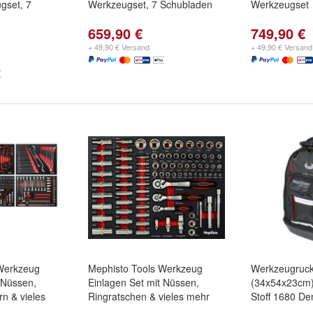
gset, 7
Werkzeugset, 7 Schubladen
Werkzeugset
659,90 €
749,90 €
+ 49,90 € Versand
+ 49,90 € Versand
Werkzeug
Mephisto Tools Werkzeug
Werkzeugruck
 Nüssen,
Einlagen Set mit Nüssen,
(34x54x23cm)
n & vieles
Ringratschen & vieles mehr
Stoff 1680 D