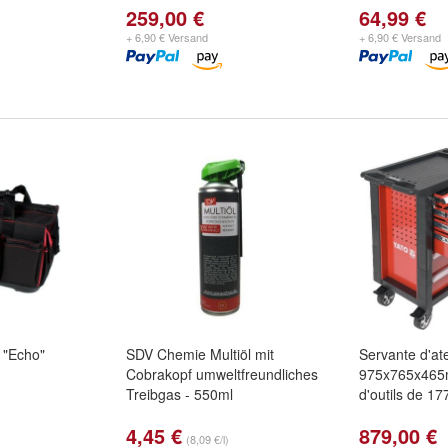
259,00 €
64,99 €
+ 6,90 € Versand
+ 6,90 € Versand
 "Echo"
SDV Chemie Multiöl mit
Servante d'ate
Cobrakopf umweltfreundliches
975x765x465
Treibgas - 550ml
d'outils de 17
4,45 €
879,00 €
(8,09 €/l)