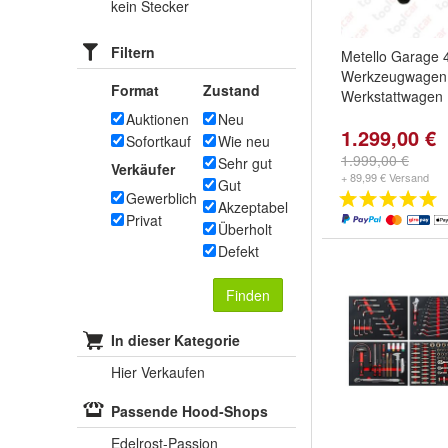
kein Stecker
Filtern
Metello Garage 
Werkzeugwagen
Format
Zustand
Werkstattwagen
Auktionen
Neu
1.299,00 €
Sofortkauf
Wie neu
1.999,00 €
Sehr gut
Verkäufer
+ 89,99 € Versand
Gut
Gewerblich
Akzeptabel
Privat
Überholt
Defekt
Finden
In dieser Kategorie
Hier Verkaufen
Passende Hood-Shops
Edelrost-Passion