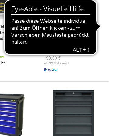
zeug-Organizer -
Metall Werkzeugkasten
bewahrung für
Werkstattwagen
nd Zubehör
Werkzeugtrolley XL Type
B305ABD mit Schloss
129,99 €
and
199,00 €
+ 3,99 € Versand