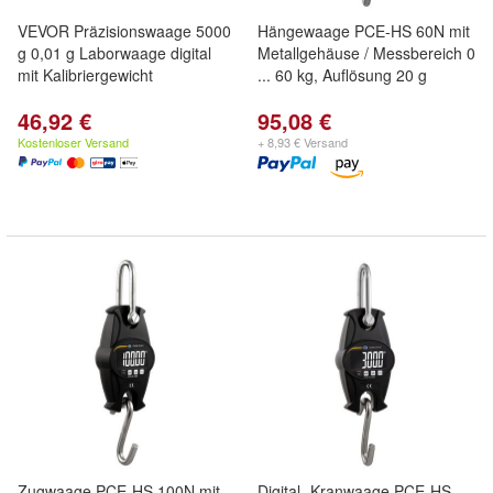
VEVOR Präzisionswaage 5000
Hängewaage PCE-HS 60N mit
g 0,01 g Laborwaage digital
Metallgehäuse / Messbereich 0
mit Kalibriergewicht
... 60 kg, Auflösung 20 g
46,92 €
95,08 €
Kostenloser Versand
+ 8,93 € Versand
Zugwaage PCE-HS 100N mit
Digital- Kranwaage PCE-HS