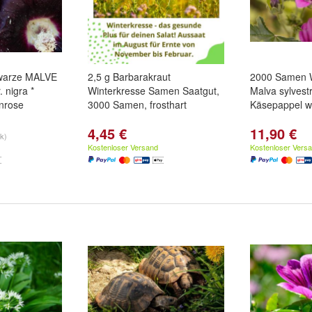
warze MALVE
2,5 g Barbarakraut
2000 Samen W
. nigra *
Winterkresse Samen Saatgut,
Malva sylvestr
nrose
3000 Samen, frosthart
Käsepappel wi
4,45 €
11,90 €
tk)
Kostenloser Versand
Kostenloser Vers