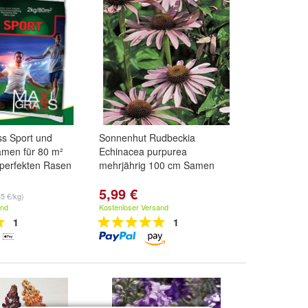
ss Sport und
Sonnenhut Rudbeckia
amen für 80 m²
Echinacea purpurea
 perfekten Rasen
mehrjährig 100 cm Samen
5,99 €
45 €/kg)
and
Kostenloser Versand
1
1