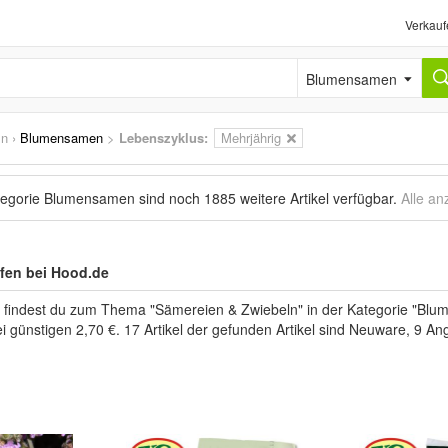
Verkauf
Blumensamen
ln
›
Blumensamen
>
Lebenszyklus:
Mehrjährig
ategorie Blumensamen sind noch
1885 weitere Artikel
verfügbar.
Alle an
en bei Hood.de
" findest du zum Thema "Sämereien & Zwiebeln" in der Kategorie "Blu
i günstigen 2,70 €. 17 Artikel der gefunden Artikel sind Neuware, 9 A