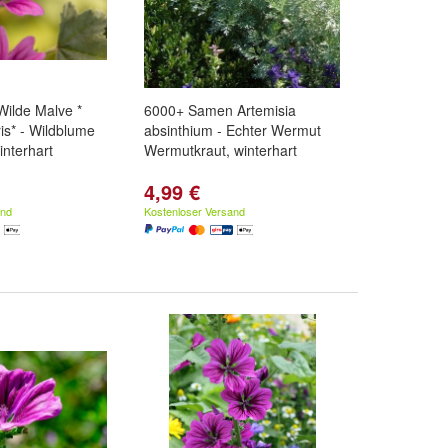
ilde Malve *
6000+ Samen Artemisia
is* - Wildblume
absinthium - Echter Wermut
nterhart
Wermutkraut, winterhart
4,99 €
and
Kostenloser Versand