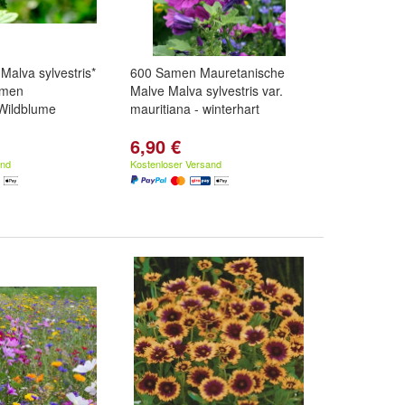
Malva sylvestris*
600 Samen Mauretanische
amen
Malve Malva sylvestris var.
Wildblume
mauritiana - winterhart
6,90 €
and
Kostenloser Versand