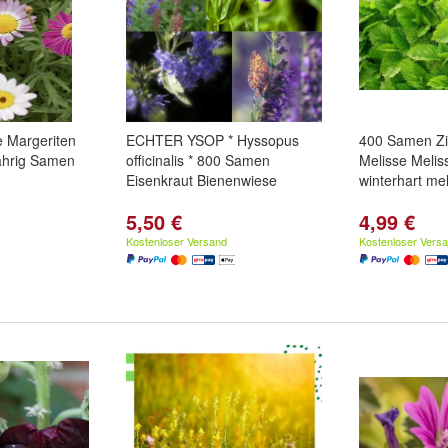
e Margeriten
ECHTER YSOP * Hyssopus
400 Samen Zi
ährig Samen
officinalis * 800 Samen
Melisse Meliss
Eisenkraut Bienenwiese
winterhart me
5,50 €
4,99 €
Kostenloser Versand
Kostenloser Vers