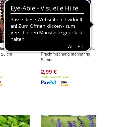
enlupine Russell
Rittersporn Delphinium Pacific
120 cm
Prachtmischung mehrjährig
Samen
2,99 €
and
Kostenloser Versand