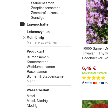
Staudensamen
Zierpflanzensamen
Zimmerpflanzensamen
Sonstige
Eigenschaften
Lebenszyklus
Mehrjährig
Mehrere auswählen
10000 Samen De
Produktart
Thymian * Thymu
Blumensamen
Bodendecker Bi
Kräutersamen
Wildblumensamen
6,49 €
Rasensamen
Kostenloser Versand
Blumen & Staudensamen
Mehr
Wasserbedarf
Mittel
Mittel, Niedrig
Niedrig