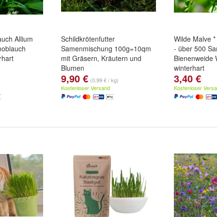
uch Allium
Schildkrötenfutter
Wilde Malve * 
noblauch
Samenmischung 100g=10qm
- über 500 S
rhart
mit Gräsern, Kräutern und
Bienenweide 
Blumen
winterhart
9,90 €
3,40 €
(0,99 € / kg)
Kostenloser Versand
Kostenloser Vers