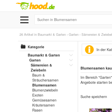
26 Artikel in
Baumarkt & Garten
›
Garten
›
Sämereien & Zwiebe
Kategorie
In der K
Baumarkt & Garten
Garten
Sämereien &
Blumensamen kauf
Zwiebeln
Baum &
Im Bereich "Garten
Sträuchersamen
Angebote starten be
Blumensamen
Blumenzwiebeln
Exoten
Suche speichern
Gemüsesamen
Kräutersamen
Rasen