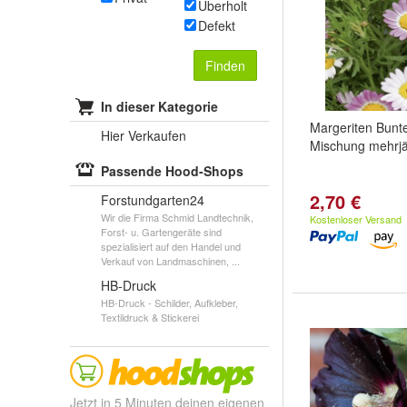
Überholt
Defekt
Finden
In dieser Kategorie
Margeriten Bunt
Hier Verkaufen
Mischung mehrj
Passende Hood-Shops
2,70 €
Forstundgarten24
Wir die Firma Schmid Landtechnik,
Kostenloser Versand
Forst- u. Gartengeräte sind
spezialisiert auf den Handel und
Verkauf von Landmaschinen, ...
HB-Druck
HB-Druck - Schilder, Aufkleber,
Textildruck & Stickerei
Jetzt in 5 Minuten deinen eigenen