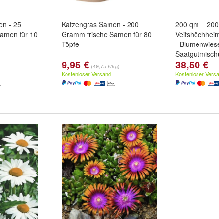
en - 25
Katzengras Samen - 200
200 qm = 20
amen für 10
Gramm frische Samen für 80
Veitshöchhei
Töpfe
- Blumenwies
Saatgutmisch
9,95 €
38,50 €
(49,75 €/kg)
Kostenloser Versand
Kostenloser Vers