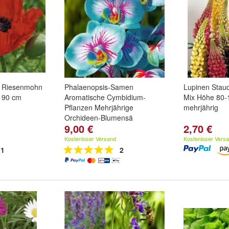
r Riesenmohn
Phalaenopsis-Samen
Lupinen Staud
 90 cm
Aromatische Cymbidium-
Mix Höhe 80-
Pflanzen Mehrjährige
mehrjährig
Orchideen-Blumensä
9,00 €
2,70 €
Kostenloser Versand
Kostenloser Vers
1
2