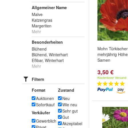
Allgemeiner Name
Malve
Katzengras
Margeriten
Mehr
Besonderheiten
Mohn Türkische
Blühend
mehrjährig Höhe
Blühend, Winterhart
Samen
Eßbar, Winterhart
Mehr
3,50 €
Kostenloser Versand
Filtern
Format
Zustand
Auktionen
Neu
Sofortkauf
Wie neu
Sehr gut
Verkäufer
Gut
Gewerblich
Akzeptabel
Privat