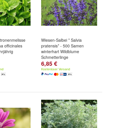
tronenmelisse
Wiesen-Salbei * Salvia
a officinales
pratensis* - 500 Samen
hrjährig
winterhart Wildblume
Schmetterlinge
6,85 €
and
Kostenloser Versand