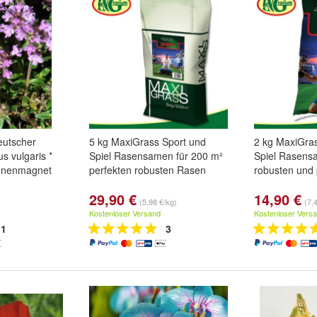
utscher
5 kg MaxiGrass Sport und
2 kg MaxiGra
s vulgaris *
Spiel Rasensamen für 200 m²
Spiel Rasens
enenmagnet
perfekten robusten Rasen
robusten und
29,90 €
14,90 €
(5,98 €/kg)
(7,
Kostenloser Versand
Kostenloser Vers
1
3