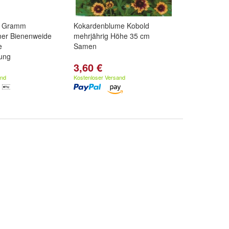
0 Gramm
Kokardenblume Kobold
mer Bienenweide
mehrjährig Höhe 35 cm
e
Samen
ung
3,60 €
and
Kostenloser Versand