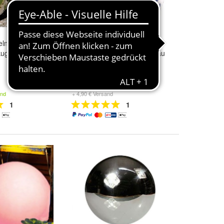
ln aus Edelstahl
Aged Ceramic Durchmesser
kugel glänzend
12 cm Deko Kugel weiss blau
Garten Landhaus Stil
8,90 €
and
+ 4,90 € Versand
1
1