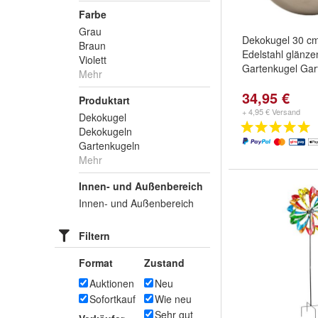
Farbe
Grau
Dekokugel 30 cm
Braun
Edelstahl glänze
Violett
Gartenkugel Gar
Mehr
34,95 €
Produktart
+ 4,95 € Versand
Dekokugel
Dekokugeln
Gartenkugeln
Mehr
Innen- und Außenbereich
Innen- und Außenbereich
Filtern
Format
Zustand
Auktionen
Neu
Sofortkauf
Wie neu
Sehr gut