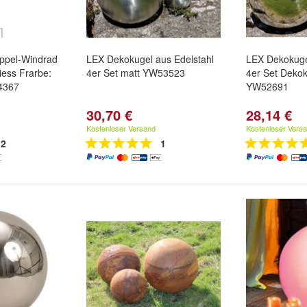
ppel-Windrad
LEX Dekokugel aus Edelstahl
LEX Dekokuge
iess Frarbe:
4er Set matt YW53523
4er Set Deko
4367
YW52691
30,70 €
28,14 €
Kostenloser Versand
Kostenloser Vers
2
1