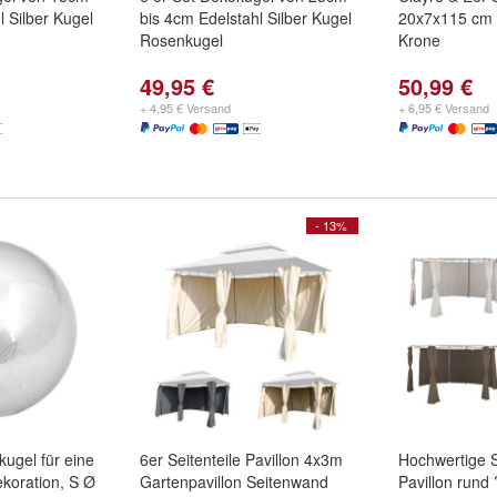
l Silber Kugel
bis 4cm Edelstahl Silber Kugel
20x7x115 cm 
Rosenkugel
Krone
49,95 €
50,99 €
+ 4,95 € Versand
+ 6,95 € Versand
- 13%
kugel für eine
6er Seitenteile Pavillon 4x3m
Hochwertige Se
ekoration, S Ø
Gartenpavillon Seitenwand
Pavillon rund