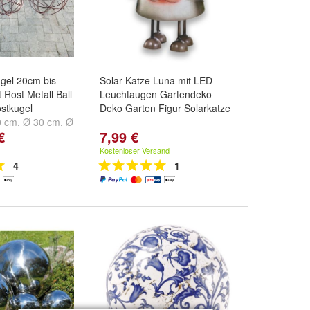
gel 20cm bis
Solar Katze Luna mit LED-
 Rost Metall Ball
Leuchtaugen Gartendeko
stkugel
Deko Garten Figur Solarkatze
0 cm
,
Ø 30 cm
,
Ø
€
7,99 €
tere ...
Kostenloser Versand
4
1