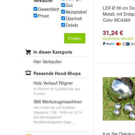
Verkäufer
Gut
LEX Ø 38 cm Do
Gewerblich
Akzeptabel
Metall, mit Erdsp
Privat
Überholt
Color MC4369
Defekt
31,24 €
Finden
Kostenloser Versand
In dieser Kategorie
Hier Verkaufen
Passende Hood-Shops
Holz Verkauf Rögner
Ihr Partner für Qualitätsholz aus
Franken
SMI Werkzeugmaschinen
Hier finden Sie z.B: Bi-Metall
Sägeband 1138 - 1638 mm 10/14
ZpZ Bandsägeblatt
Metallbandsägeblatt Säge, ...
8 er Set Dekoku