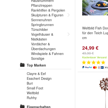
Hausnummern
Pflanztreppen
Rankhilfen & Pergolen
Skulpturen & Figuren
Sonnenuhren
Springbrunnen
Weltbild Fish D
Türschilder
für den Teich Lu
Vogelhäuser &
cm
Nistkästen
Vordächer &
24,99 €
Überdachungen
49,90 €
Windspiele & Fahnen
Kostenloser Versand
Sonstige
Top Marken
Clayre & Eef
Esschert Design
Buri
Small Foot
Weltbild
Ruhhy
Eigenschaften