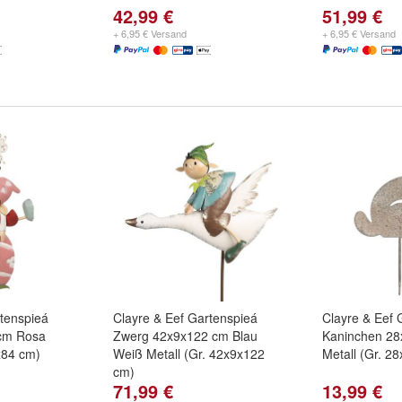
42,99 €
51,99 €
+ 6,95 € Versand
+ 6,95 € Versand
rtenspieá
Clayre & Eef Gartenspieá
Clayre & Eef 
cm Rosa
Zwerg 42x9x122 cm Blau
Kaninchen 28
x84 cm)
Weiß Metall (Gr. 42x9x122
Metall (Gr. 2
cm)
71,99 €
13,99 €