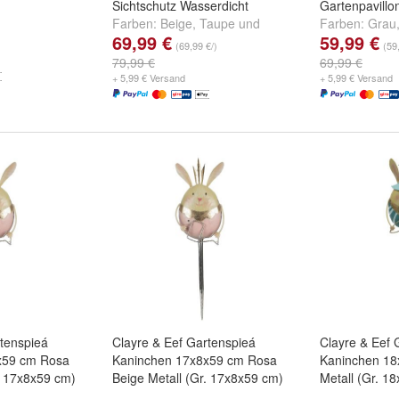
Sichtschutz Wasserdicht
Gartenpavillo
Farben:
Beige
,
Taupe
und
Farben:
Grau
69,99 €
59,99 €
Grau
weitere ...
(69,99 €/)
(59
79,99 €
69,99 €
+ 5,99 € Versand
+ 5,99 € Versand
rtenspieá
Clayre & Eef Gartenspieá
Clayre & Eef 
x59 cm Rosa
Kaninchen 17x8x59 cm Rosa
Kaninchen 18
. 17x8x59 cm)
Beige Metall (Gr. 17x8x59 cm)
Metall (Gr. 1