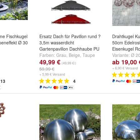
ome Fischkugel
Ersatz Dach für Pavillon rund ?
Drahtkugel Ku
peneffekt Ø 30
3,5m wasserdicht
50cm Edelrost
Gartenpavillon Dachhaube PU
Eisenkugel Ro
Farben:
Grau
,
Beige
,
Taupe
Variante:
Ø 2
49,99 €
ab 19,00 
und
weitere ...
40 cm
und
wei
(49,99 €/)
+ 6,90 € Versand
59,99 €
+ 5,99 € Versand
13
4