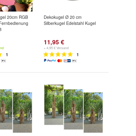
ugel 20cm RGB
Dekokugel Ø 20 cm
Fernbedienung
Silberkugel Edelstahl Kugel
8
11,95 €
and
+ 4,95 € Versand
1
1