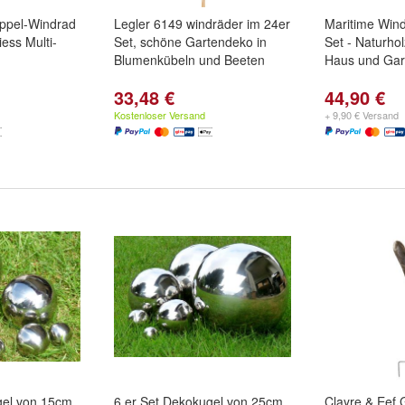
ppel-Windrad
Legler 6149 windräder im 24er
Maritime Wind
iess Multi-
Set, schöne Gartendeko in
Set - Naturhol
Blumenkübeln und Beeten
Haus und Gar
33,48 €
44,90 €
Kostenloser Versand
+ 9,90 € Versand
gel von 15cm
6 er Set Dekokugel von 25cm
Clayre & Eef 