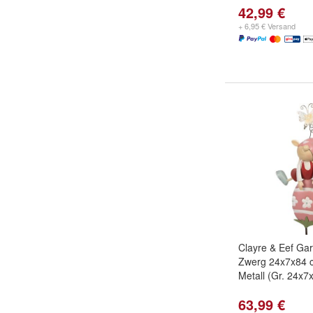
42,99 €
+ 6,95 € Versand
Clayre & Eef Ga
Zwerg 24x7x84 
Metall (Gr. 24x7
63,99 €