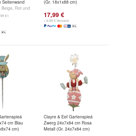
n Seitenwand
(Gr. 18x1x88 cm)
,
Beige
,
Rot
und
17,99 €
,99 €/)
+ 6,95 € Versand
Gartenspieá
Clayre & Eef Gartenspieá
x74 cm Blau
Zwerg 24x7x84 cm Rosa
8x8x74 cm)
Metall (Gr. 24x7x84 cm)