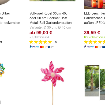
 Silber
Vollkugel Kugel 30cm 40cm
LED Leuchtk
nd
oder 50 cm Edelrost Rost
Farbwechsel 
tendekoration
Metall Ball Gartendekoration
außen JFE00
Variante:
Ø 30 cm
,
Ø 40 cm
ab 99,00 €
39,59 €
und
Ø 50 cm
+ 7,90 € Versand
Kostenloser Vers
3
6