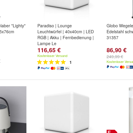
aber "Lighty"
Paradiso | Lounge
Globo Wegele
95x76cm
Leuchtwürfel | 40x40cm | LED
Edelstahl sch
RGB | Akku | Fernbedienung |
31357
Lampe Le
116,65 €
86,90 €
Kostenloser Versand
249,99 €
1
Kostenloser Vers