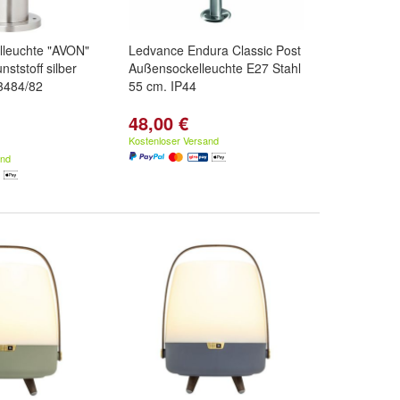
elleuchte "AVON"
Ledvance Endura Classic Post
nststoff silber
Außensockelleuchte E27 Stahl
3484/82
55 cm. IP44
48,00 €
Kostenloser Versand
and