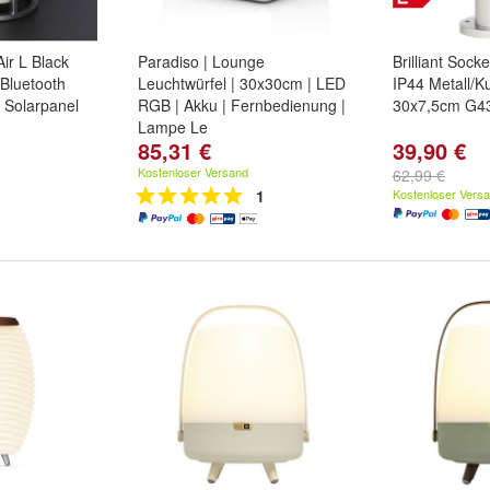
r L Black
Paradiso | Lounge
Brilliant Sock
Bluetooth
Leuchtwürfel | 30x30cm | LED
IP44 Metall/Ku
 Solarpanel
RGB | Akku | Fernbedienung |
30x7,5cm G4
Lampe Le
85,31 €
39,90 €
Kostenloser Versand
62,99 €
1
Kostenloser Vers