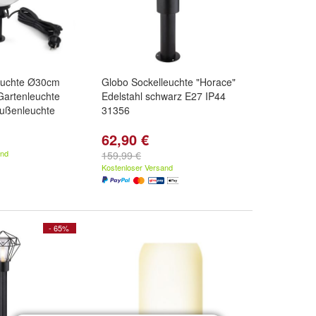
leuchte Ø30cm
Globo Sockelleuchte "Horace"
Gartenleuchte
Edelstahl schwarz E27 IP44
ußenleuchte
31356
62,90 €
and
159,99 €
Kostenloser Versand
- 65%