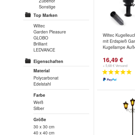
Zubehör
Sonstige
Top Marken
Wiltec
Garden Pleasure
Wiltec Kugelleu
GLOBO
mit Erdspieß Ga
Brilliant
Kugellampe Auß
LEDVANCE
16,49 €
Eigenschaften
+ 5,68 € Versand
Material
Polycarbonat
Edelstahl
Farbe
Weiß
Silber
Größe
30 x 30 cm
40 x 40 cm