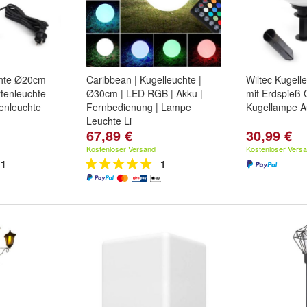
chte Ø20cm
Caribbean | Kugelleuchte |
Wiltec Kugel
rtenleuchte
Ø30cm | LED RGB | Akku |
mit Erdspieß 
enleuchte
Fernbedienung | Lampe
Kugellampe A
Leuchte Li
67,89 €
30,99 €
Kostenloser Versand
Kostenloser Vers
1
1