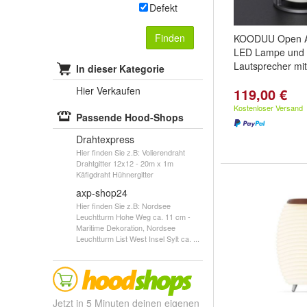
Defekt
Finden
KOODUU Open Ai
LED Lampe und 
Lautsprecher mit
In dieser Kategorie
Hier Verkaufen
119,00 €
Kostenloser Versand
Passende Hood-Shops
Drahtexpress
Hier finden Sie z.B: Volierendraht
Drahtgitter 12x12 - 20m x 1m
Käfigdraht Hühnergitter
axp-shop24
Hier finden Sie z.B: Nordsee
Leuchtturm Hohe Weg ca. 11 cm -
Maritime Dekoration, Nordsee
Leuchtturm List West Insel Sylt ca. ...
Jetzt in 5 Minuten deinen eigenen