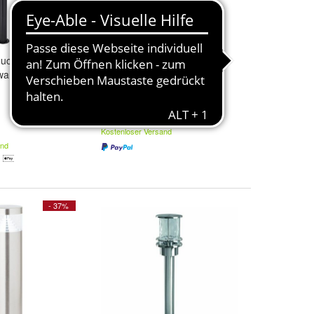
uchte "Horace"
KOODUU Atmos Brass LED
warz E27 IP44
Bluetooth Lautsprecher mit
Getränkehalter Messing
159,00 €
Kostenloser Versand
and
- 37%