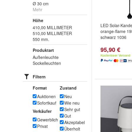
Ø 30 cm
Mehr
Höhe
LED Solar-Kandel
410,00 MILLIMETER
orange-flame 1
510,00 MILLIMETER
schwarz 1036
550 mm.
95,90 €
Produktart
Kostenloser Versand
Außenleuchte
Sockelleuchten
Filtern
Format
Zustand
Auktionen
Neu
Sofortkauf
Wie neu
Sehr gut
Verkäufer
Gut
Gewerblich
Akzeptabel
Privat
Überholt