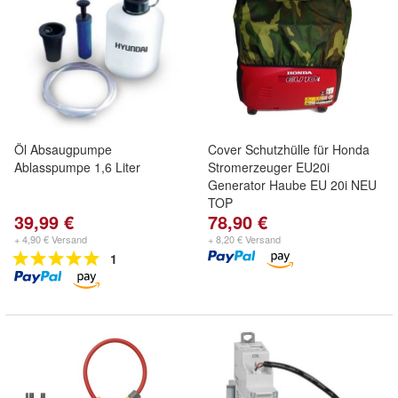
Öl Absaugpumpe
Cover Schutzhülle für Honda
Ablasspumpe 1,6 Liter
Stromerzeuger EU20i
Generator Haube EU 20i NEU
TOP
39,99 €
78,90 €
+ 4,90 € Versand
+ 8,20 € Versand
1