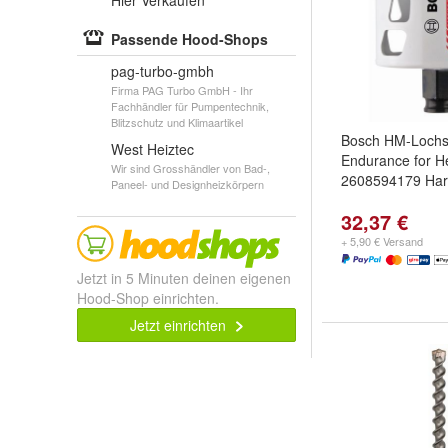
Hier Verkaufen
Passende Hood-Shops
pag-turbo-gmbh
Firma PAG Turbo GmbH - Ihr
Fachhändler für Pumpentechnik,
Blitzschutz und Klimaartikel
Bosch HM-Loch
West Heiztec
Endurance for H
Wir sind Grosshändler von Bad-,
2608594179 Hart
Paneel- und Designheizkörpern
32,37 €
+ 5,90 € Versand
Jetzt in 5 Minuten deinen eigenen
Hood-Shop einrichten.
Jetzt einrichten