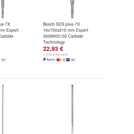
us-7X
Bosch SDS plus-7X
mm Expert
16x150x215 mm Expert
Carbide
2608900130 Carbide
Technology
22,93 €
+ 5,90 € Versand