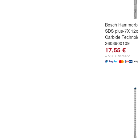
Bosch Hammerbo
SDS plus-7X 1
Carbide Technol
2608900109
17,55 €
+ 5,90 € Versand