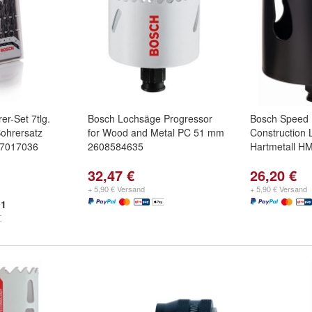
er-Set 7tlg.
Bosch Lochsäge Progressor
Bosch Speed 
ohrersatz
for Wood and Metal PC 51 mm
Construction
07017036
2608584635
Hartmetall H
32,47 €
26,20 €
+ 5,90 € Versand
+ 5,90 € Versand
1