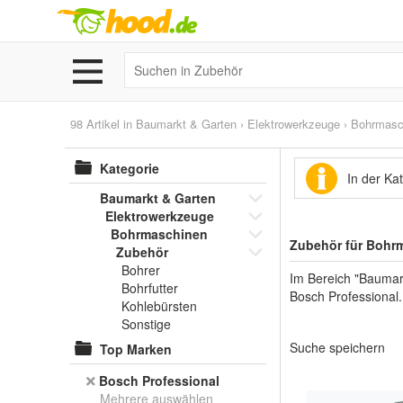
98 Artikel in
Baumarkt & Garten
›
Elektrowerkzeuge
›
Bohrmasc
Kategorie
In der Ka
Baumarkt & Garten
Elektrowerkzeuge
Bohrmaschinen
Zubehör für Bohr
Zubehör
Bohrer
Im Bereich "Baumar
Bohrfutter
Bosch Professional.
Kohlebürsten
Sonstige
Suche speichern
Top Marken
Bosch Professional
Mehrere auswählen