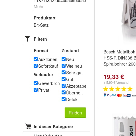
11871f3a2fdd4ce5c9bcb53
Mehr
Produktart
Bit-Satz
Filtern
Format
Zustand
Bosch Metallbohr
HSS-R DIN338 B
Auktionen
Neu
Spiralbohrer 26
Sofortkauf
Wie neu
Sehr gut
Verkäufer
19,33 €
Gut
+ 5,90 € Versand
Gewerblich
Akzeptabel
Privat
Überholt
Defekt
Finden
In dieser Kategorie