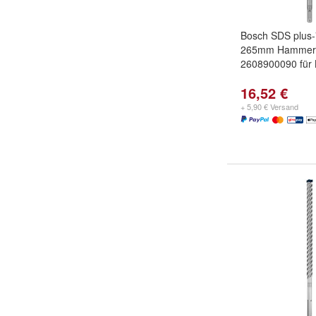
Bosch SDS plus-
265mm Hammerb
2608900090 für
16,52 €
+ 5,90 € Versand