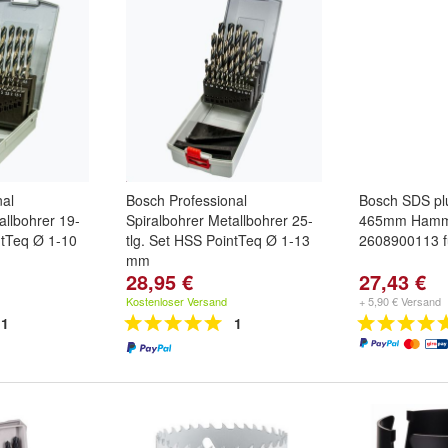
nal
Bosch Professional
Bosch SDS pl
allbohrer 19-
Spiralbohrer Metallbohrer 25-
465mm Hamme
ntTeq Ø 1-10
tlg. Set HSS PointTeq Ø 1-13
2608900113 
mm
28,95 €
27,43 €
Kostenloser Versand
+ 5,90 € Versand
1
1