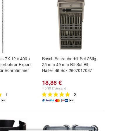
us-7X 12 x 400 x
Bosch Schrauberbit-Set 26tlg.
rbohrer Expert
25 mm 49 mm Bit-Set Bit-
für Bohrhämmer
Halter Bit-Box 2607017037
18,86 €
+ 5,90 € Versand
1
2