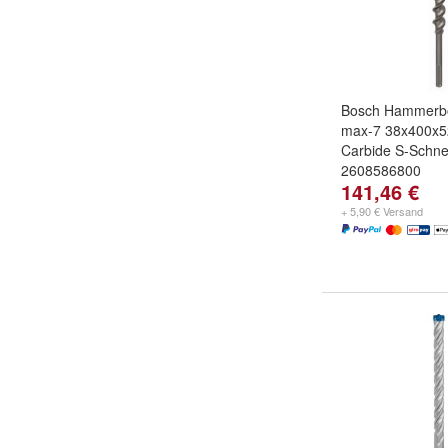
Bosch Hammerb
max-7 38x400x
Carbide S-Schne
2608586800
141,46 €
+ 5,90 € Versand