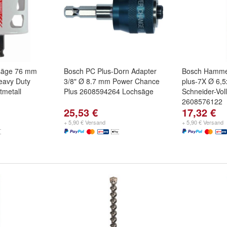
säge 76 mm
Bosch PC Plus-Dorn Adapter
Bosch Hamme
eavy Duty
3/8" Ø 8.7 mm Power Chance
plus-7X Ø 6,
metall
Plus 2608594264 Lochsäge
Schneider-Vol
2608576122
25,53 €
17,32 €
+ 5,90 € Versand
+ 5,90 € Versand