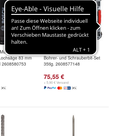
Multi
Bosch Impact Control HSS
 Lochsäge 83 mm
Bohrer- und Schrauberbit-Set
M 2608580753
35tlg. 2608577148
75,55 €
+ 5,90 € Versand