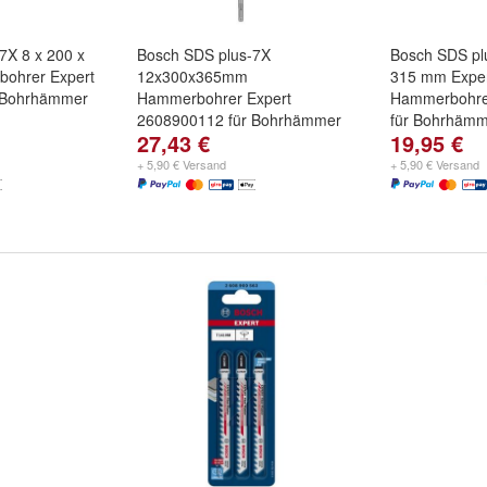
7X 8 x 200 x
Bosch SDS plus-7X
Bosch SDS pl
ohrer Expert
12x300x365mm
315 mm Expe
 Bohrhämmer
Hammerbohrer Expert
Hammerbohre
2608900112 für Bohrhämmer
für Bohrhäm
27,43 €
19,95 €
+ 5,90 € Versand
+ 5,90 € Versand