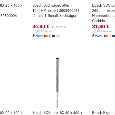
8X 25 x 400 x
Bosch Stichsägeblätter
Bosch SDS pl
T141HM Expert 2608900563
265 mm Expe
2608900241
für alle T-Schaft-Stichsägen
Hammerbohre
Carbide
34,90 €
31,80 €
(11,63 €/Stk)
+ 5,90 € Versand
+ 5,90 € Versand
8X 22 x 400 x
Bosch SDS max-8X 30 x 400 x
Bosch Expert