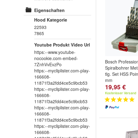
Eigenschaften
Hood Kategorie
22593
7865
Youtube Produkt Video Url
https:--www.youtube-
nocookie.com-embed-
Bosch Professio
7ZnhVvEvzPo
Spiralbohrer Met
https:--mycliplister.com-play-
tlg. Set HSS Poi
166608-
mm
11871f3a2fdd4ce5c9bcb53
19,95 €
https:--mycliplister.com-play-
Kostenloser Versand
166608-
11871f3a2fdd4ce5c9bcb53
https:--mycliplister.com-play-
166608-
11871f3a2fdd4ce5c9bcb53
https:--mycliplister.com-play-
166608-