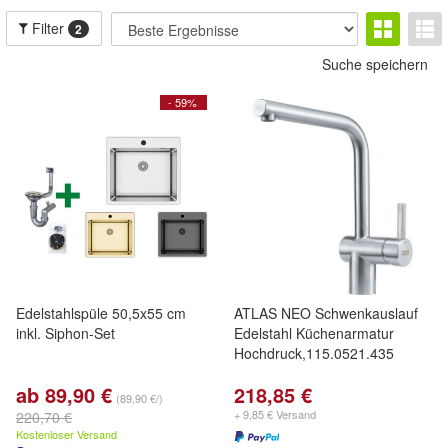
Filter
2
Suche speichern
- 59%
Edelstahlspüle 50,5x55 cm
ATLAS NEO Schwenkauslauf
inkl. Siphon-Set
Edelstahl Küchenarmatur
Hochdruck,115.0521.435
ab 89,90 €
218,85 €
(89,90 €/)
+ 9,85 € Versand
220,70 €
Kostenloser Versand