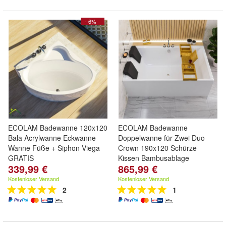
- 6%
ECOLAM Badewanne 120x120
ECOLAM Badewanne
Bala Acrylwanne Eckwanne
Doppelwanne für Zwei Duo
Wanne Füße + Siphon Viega
Crown 190x120 Schürze
GRATIS
Kissen Bambusablage
339,99 €
865,99 €
Kostenloser Versand
Kostenloser Versand
2
1