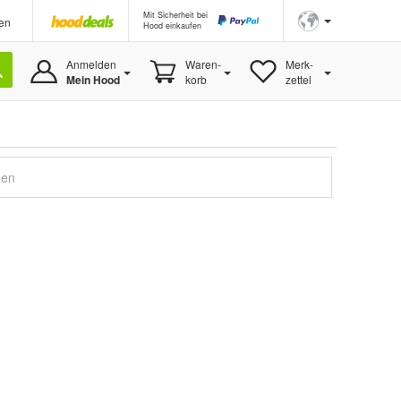
Mit Sicherheit bei
en
Hood einkaufen
Anmelden
Waren-
Merk-
Mein Hood
korb
zettel
gen