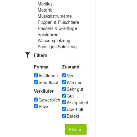
Mobiles
Motorik
Musikinstrumente
Puppen & Plüschtiere
Rasseln & Greiflinge
Spieluhren
Wasserspielzeug
Sonstiges Spielzeug
Filtern
Format
Zustand
Auktionen
Neu
Sofortkauf
Wie neu
Sehr gut
Verkäufer
Gut
Gewerblich
Akzeptabel
Privat
Überholt
Defekt
Finden