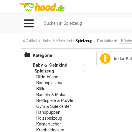
0 Artikel in
Baby & Kleinkind
›
Spielzeug
>
Produktart:
Büche
Kategorie
In der Ka
Baby & Kleinkind
Spielzeug
Bilderbücher
Badespielzeug
Bälle
Basteln & Malen
Brettspiele & Puzzle
Gym & Spielcenter
Handpuppen
Holzspielzeug
Knistertücher
Krabbeldecken