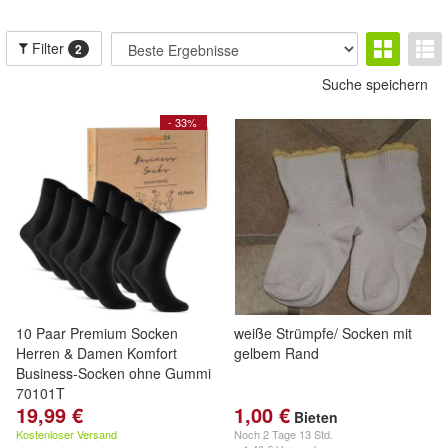
Filter
2
Suche speichern
- 33%
10 Paar Premium Socken
weiße Strümpfe/ Socken mit
Herren & Damen Komfort
gelbem Rand
Business-Socken ohne Gummi
70101T
19,99 €
1,00 €
Bieten
Kostenloser Versand
Noch
2 Tage 13 Std.