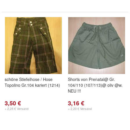
schöne Stiefelhose / Hose
Shorts von Prenatal@ Gr.
Topolino Gr.104 kariert (1214)
104/110 (107/113)@ oliv @w.
NEU !!!
3,50 €
3,16 €
+ 2,25 € Versand
+ 2,20 € Versand