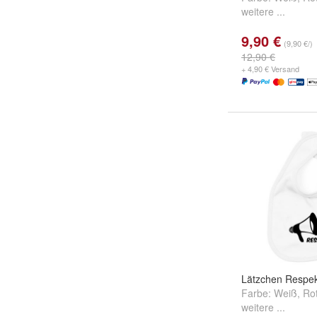
weitere ...
9,90 €
(9,90 €/)
12,90 €
+ 4,90 € Versand
Lätzchen Respek
Farbe:
Weiß
,
Ro
weitere ...