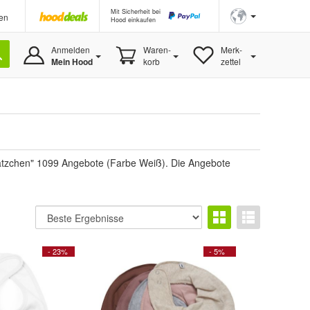
Mit Sicherheit bei
en
Hood einkaufen
Anmelden
Waren-
Merk-
Mein Hood
korb
zettel
Lätzchen" 1099 Angebote (Farbe Weiß). Die Angebote
- 23%
- 5%