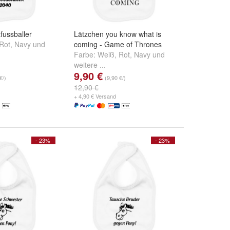
fussballer
Lätzchen you know what is
Rot
,
Navy
und
coming - Game of Thrones
Farbe:
Weiß
,
Rot
,
Navy
und
weitere ...
9,90 €
€/)
(9,90 €/)
12,90 €
+ 4,90 € Versand
- 23%
- 23%