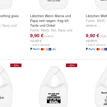
othing goes
Lätzchen Wenn Mama und
Lätzchen Welt
Papa nein sagen, frag ich
Farbe:
Weiß
,
t
,
Navy
und
Tante und Onkel
weitere ...
Farbe:
Weiß
,
Rot
,
Navy
und
9,90 €
9,90 €
weitere ...
(9,90 €/)
(9,90 
12,90 €
12,90 €
+ 4,90 € Versand
+ 4,90 € Versand
- 23%
- 23%