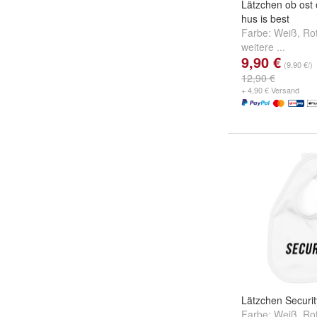
Lätzchen ob ost 
hus is best
Farbe:
Weiß
,
Ro
weitere ...
9,90 €
(9,90 €/)
12,90 €
+ 4,90 € Versand
Lätzchen Securit
Farbe:
Weiß
,
Ro