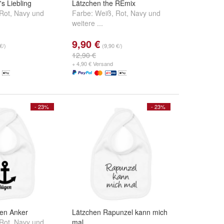
s Liebling
Lätzchen the REmix
Rot
,
Navy
und
Farbe:
Weiß
,
Rot
,
Navy
und
weitere ...
9,90 €
€/)
(9,90 €/)
12,90 €
+ 4,90 € Versand
- 23%
- 23%
en Anker
Lätzchen Rapunzel kann mich
Rot
,
Navy
und
mal