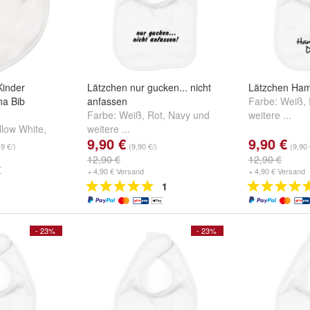
Kinder
Lätzchen nur gucken... nicht
Lätzchen Ham
na Bib
anfassen
Farbe:
Weiß
,
Farbe:
Weiß
,
Rot
,
Navy
und
weitere ...
low White
,
weitere ...
9,90 €
9,90 €
nd
weitere ...
19 €/)
(9,90 €/)
(9,90 
12,90 €
12,90 €
+ 4,90 € Versand
+ 4,90 € Versand
1
- 23%
- 23%