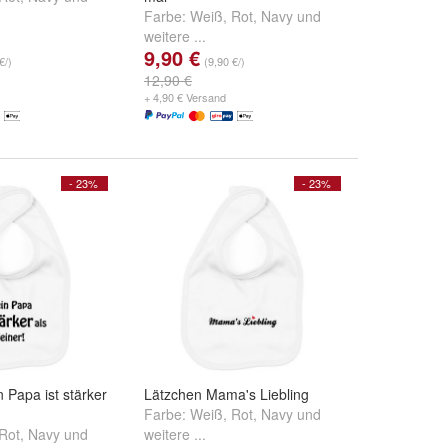
Farbe:
Weiß
,
Rot
,
Navy
und
weitere ...
9,90 €
€/)
(9,90 €/)
12,90 €
+ 4,90 € Versand
- 23%
- 23%
 Papa ist stärker
Lätzchen Mama's Liebling
Farbe:
Weiß
,
Rot
,
Navy
und
Rot
,
Navy
und
weitere ...