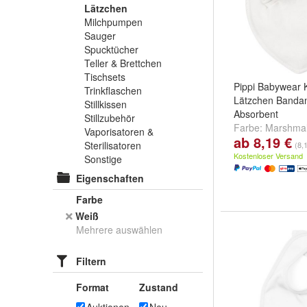
Lätzchen
Milchpumpen
Sauger
Spucktücher
Teller & Brettchen
Tischsets
Pippi Babywear 
Trinkflaschen
Lätzchen Banda
Stillkissen
Absorbent
Stillzubehör
Farbe:
Marshmal
Vaporisatoren &
ab 8,19 €
Grey
,
Violet Ice
u
Sterilisatoren
(8,
Kostenloser Versand
Sonstige
Eigenschaften
Farbe
Weiß
Mehrere auswählen
Filtern
Format
Zustand