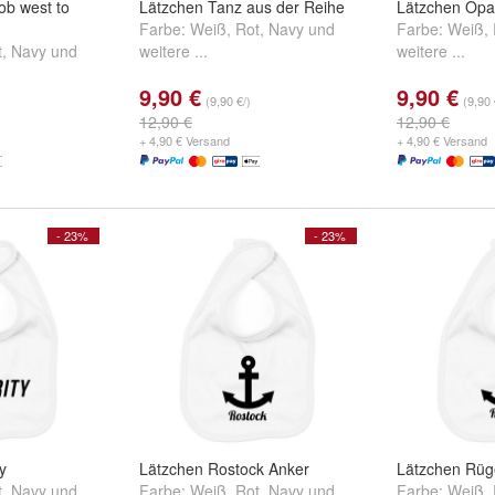
ob west to
Lätzchen Tanz aus der Reihe
Lätzchen Opa'
Farbe:
Weiß
,
Rot
,
Navy
und
Farbe:
Weiß
,
t
,
Navy
und
weitere ...
weitere ...
9,90 €
9,90 €
(9,90 €/)
(9,90 
12,90 €
12,90 €
+ 4,90 € Versand
+ 4,90 € Versand
- 23%
- 23%
y
Lätzchen Rostock Anker
Lätzchen Rüg
t
,
Navy
und
Farbe:
Weiß
,
Rot
,
Navy
und
Farbe:
Weiß
,