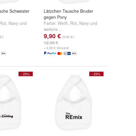
sche Schwester
Lätzchen Tausche Bruder
gegen Pony
Rot
,
Navy
und
Farbe:
Weiß
,
Rot
,
Navy
und
weitere ...
9,90 €
€/)
(9,90 €/)
12,90 €
+ 4,90 € Versand
- 23%
- 23%