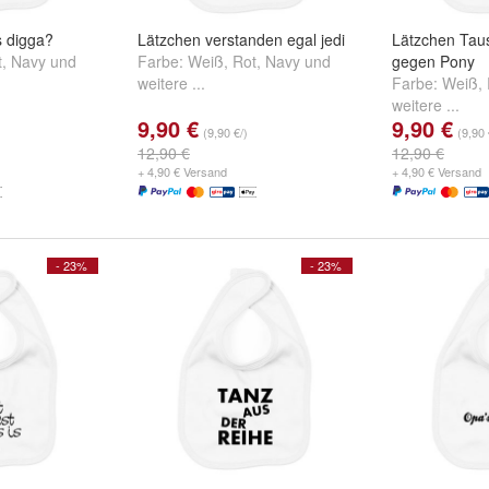
s digga?
Lätzchen verstanden egal jedi
Lätzchen Tau
t
,
Navy
und
Farbe:
Weiß
,
Rot
,
Navy
und
gegen Pony
weitere ...
Farbe:
Weiß
,
weitere ...
9,90 €
9,90 €
(9,90 €/)
(9,90 
12,90 €
12,90 €
+ 4,90 € Versand
+ 4,90 € Versand
- 23%
- 23%