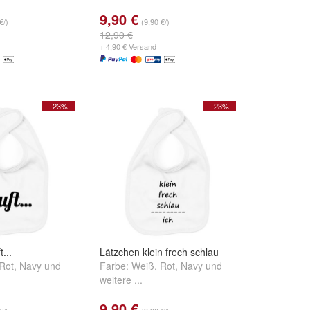
9,90 €
€/)
(9,90 €/)
12,90 €
+ 4,90 € Versand
- 23%
- 23%
...
Lätzchen klein frech schlau
Rot
,
Navy
und
Farbe:
Weiß
,
Rot
,
Navy
und
weitere ...
9,90 €