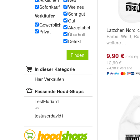
Auktionen
Neu
Sofortkauf
Wie neu
Sehr gut
Verkäufer
Gut
Gewerblich
Akzeptabel
Lätzchen Nordlic
Privat
Überholt
Farbe:
Weiß
,
Ro
Defekt
weitere ...
9,90 €
Finden
(9,90 €/)
12,90 €
+ 4,90 € Versand
In dieser Kategorie
Hier Verkaufen
Passende Hood-Shops
TestFlorian1
test
testuserdavid1