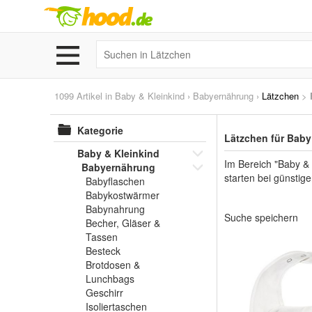
1099 Artikel in
Baby & Kleinkind
›
Babyernährung
›
Lätzchen
>
Kategorie
Lätzchen für Baby
Baby & Kleinkind
Im Bereich "Baby &
Babyernährung
starten bei günstige
Babyflaschen
Babykostwärmer
Babynahrung
Suche speichern
Becher, Gläser &
Tassen
Besteck
Brotdosen &
Lunchbags
Geschirr
Isoliertaschen