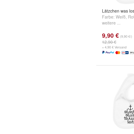
Lätzchen was lo
Farbe:
Weiß
,
Ro
weitere ...
9,90 €
(9,90 €/)
12,90 €
+ 4,90 € Versand