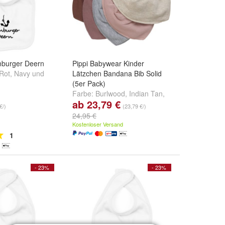
burger Deern
Pippi Babywear Kinder
Rot
,
Navy
und
Lätzchen Bandana Bib Solid
(5er Pack)
Farbe:
Burlwood
,
Indian Tan
,
ab 23,79 €
Dark Denim
und
weitere ...
€/)
(23,79 €/)
24,95 €
Kostenloser Versand
1
- 23%
- 23%