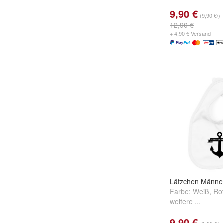
9,90 €
(9,90 €/)
12,90 €
+ 4,90 € Versand
Lätzchen Männe
Farbe:
Weiß
,
Ro
weitere ...
9,90 €