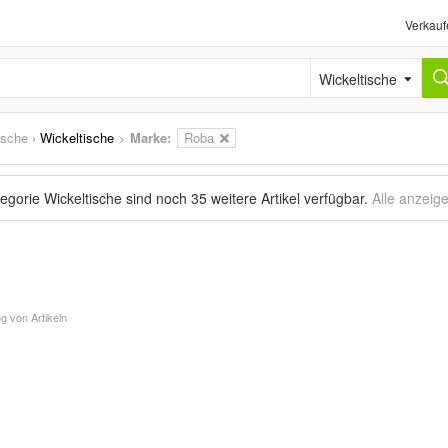
Verkauf
Wickeltische
ische
›
Wickeltische
>
Marke
:
Roba
tegorie Wickeltische sind noch
35 weitere Artikel
verfügbar.
Alle anzeig
g von Artikeln