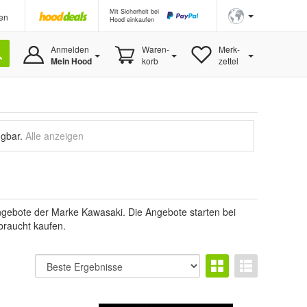
Mit Sicherheit bei
en
Hood einkaufen
Anmelden
Waren-
Merk-
Mein Hood
korb
zettel
ügbar.
Alle anzeigen
Angebote der Marke Kawasaki. Die Angebote starten bei
braucht kaufen.