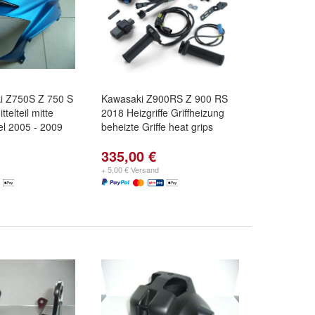
i Z750S Z 750 S
Kawasaki Z900RS Z 900 RS
telteil mitte
2018 Heizgriffe Griffheizung
el 2005 - 2009
beheizte Griffe heat grips
335,00 €
+ 5,00 € Versand