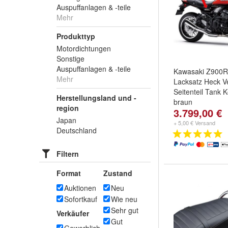
Auspuffanlagen & -teile
Mehr
Produkttyp
Motordichtungen
Sonstige
Auspuffanlagen & -teile
Kawasaki Z900R
Mehr
Lacksatz Heck V
Seitenteil Tank K
Herstellungsland und -
braun
region
3.799,00 €
Japan
+ 5,00 € Versand
Deutschland
Filtern
Format
Zustand
Auktionen
Neu
Sofortkauf
Wie neu
Sehr gut
Verkäufer
Gut