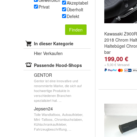
Gewerblich
Akzeptabel
Privat
Überholt
Defekt
Finden
Kawasaki Z900R
2018 Chrom Halte
In dieser Kategorie
Haltebügel Chro
bar
Hier Verkaufen
199,00 €
Passende Hood-Shops
+ 5,00 € Versand
GENTOR
Gentor ist eine innovative und
renommierte Marke, die sich auf
hochwertige Produkte in
verschiedenen Branchen
spezialisiert hat. ...
Jepsen24
Tolle Wandtattoos, Autoaufkleber,
Mini -Tattoos, Chrombuchstaben,
Kühlschrankaufkleber,
Fahrzeugbeschriftung, ...