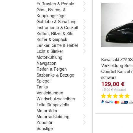
Fußrasten & Pedale
Gas-, Brems- &
Kupplungszüge
Getriebe & Schaltung
Instrumente & Cockpit
Ketten, Ritzel & Kits
Koffer & Gepäck
Lenker, Griffe & Hebel
Licht & Blinker
Motorkühlung
Kawasaki Z750S
Navigation
Verkleidung Seite
Reifen & Felgen
Oberteil Kanzel r
Sitzbänke & Bezüge
schwarz
Spiegel
129,00 €
Tanks
+ 5,00 € Versand
Verkleidungen
Windschutzscheiben
Teile für spezielle
Motorräder
Motorradkleidung
Zubehör
Sonstige