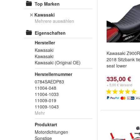
Top Marken
Kawasaki
Mehrere auswählen
Eigenschaften
Hersteller
Kawasaki
Kawasaki Z900R
Kawasaki
2018 Sitzbank tie
Kawasaki (Original OE)
seat lower
Herstellernummer
335,00 €
0784SAEDP83
+ 5,00 € Versand
11004-048
11004-1033
11009-019
11009-1043
Mehr
Produktart
Motordichtungen
Sonstige