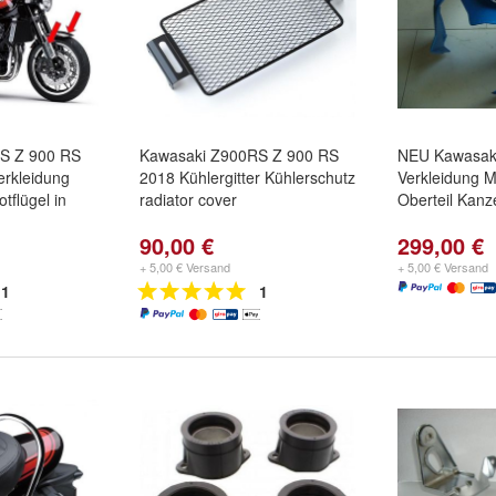
S Z 900 RS
Kawasaki Z900RS Z 900 RS
NEU Kawasak
erkleidung
2018 Kühlergitter Kühlerschutz
Verkleidung Mit
otflügel in
radiator cover
Oberteil Kanz
90,00 €
299,00 €
+ 5,00 € Versand
+ 5,00 € Versand
1
1