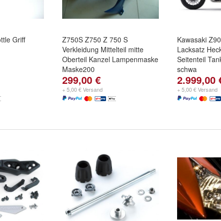
tle Griff
Z750S Z750 Z 750 S
Kawasaki Z9
Verkleidung Mittelteil mitte
Lacksatz Heck
Oberteil Kanzel Lampenmaske
Seitenteil Tan
Maske200
schwa
299,00 €
2.999,00 
+ 5,00 € Versand
+ 5,00 € Versand