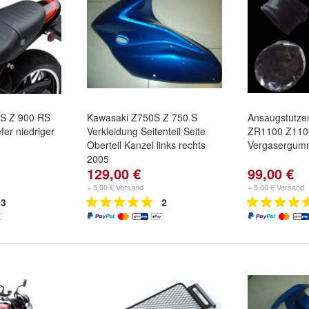
S Z 900 RS
Kawasaki Z750S Z 750 S
Ansaugstutz
fer niedriger
Verkleidung Seitenteil Seite
ZR1100 Z110
Oberteil Kanzel links rechts
Vergasergumm
2005
129,00 €
99,00 €
+ 5,00 € Versand
+ 5,00 € Versand
3
2