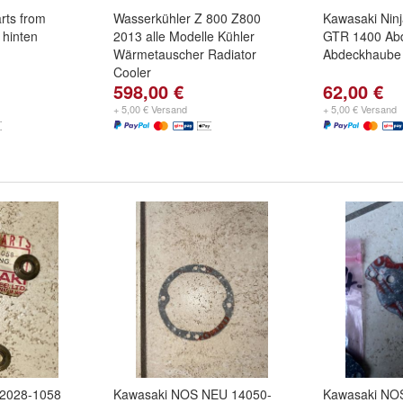
arts from
Wasserkühler Z 800 Z800
Kawasaki Nin
 hinten
2013 alle Modelle Kühler
GTR 1400 Abd
Wärmetauscher Radiator
Abdeckhaube 
Cooler
598,00 €
62,00 €
+ 5,00 € Versand
+ 5,00 € Versand
2028-1058
Kawasaki NOS NEU 14050-
Kawasaki NO