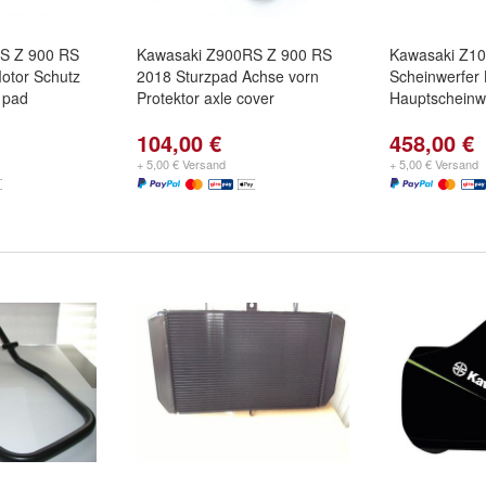
S Z 900 RS
Kawasaki Z900RS Z 900 RS
Kawasaki Z10
otor Schutz
2018 Sturzpad Achse vorn
Scheinwerfer
 pad
Protektor axle cover
Hauptscheinwe
104,00 €
458,00 €
+ 5,00 € Versand
+ 5,00 € Versand