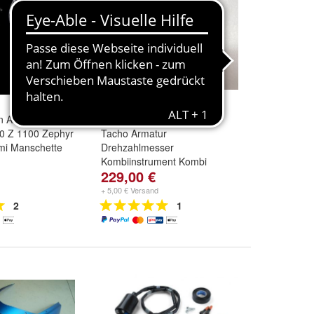
en Ansauggummi
Kawasaki ZX6R Z 2006-07
0 Z 1100 Zephyr
Tacho Armatur
i Manschette
Drehzahlmesser
Kombiinstrument Kombi
229,00 €
Instrument
+ 5,00 € Versand
2
1