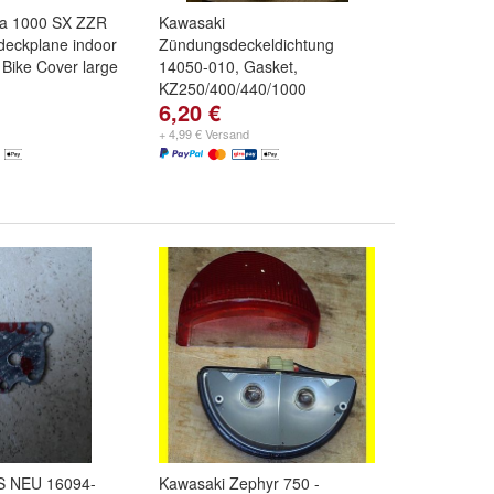
ja 1000 SX ZZR
Kawasaki
eckplane indoor
Zündungsdeckeldichtung
Bike Cover large
14050-010, Gasket,
KZ250/400/440/1000
6,20 €
+ 4,99 € Versand
S NEU 16094-
Kawasaki Zephyr 750 -