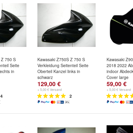
 Z 750 S
Kawasaki Z750S Z 750 S
Kawasaki Z9
nteil Seite
Verkleidung Seitenteil Seite
2018 2022 Ab
echts in
Oberteil Kanzel links in
indoor Abdec
schwarz
Cover large
129,00 €
59,00 €
+ 5,00 € Versand
+ 5,00 € Versand
4
2