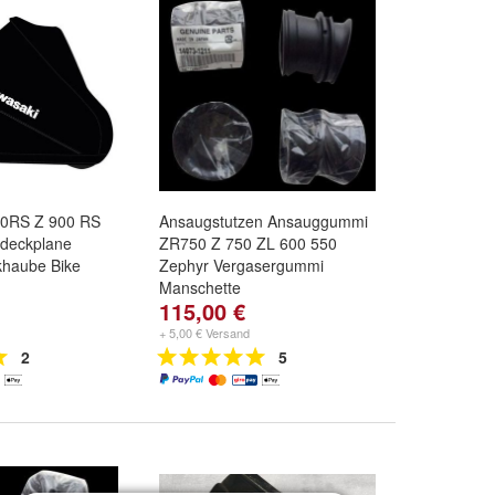
00RS Z 900 RS
Ansaugstutzen Ansauggummi
deckplane
ZR750 Z 750 ZL 600 550
khaube Bike
Zephyr Vergasergummi
Manschette
115,00 €
+ 5,00 € Versand
2
5