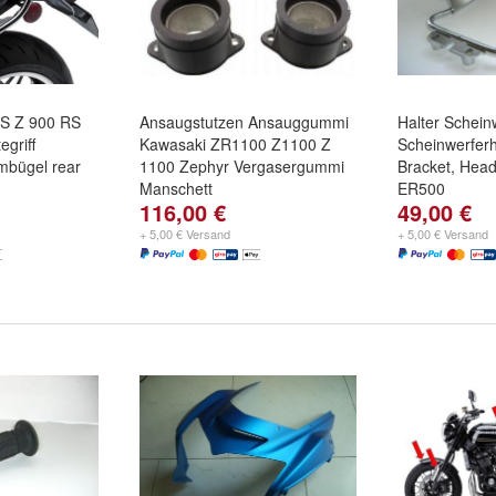
S Z 900 RS
Ansaugstutzen Ansauggummi
Halter Schein
griff
Kawasaki ZR1100 Z1100 Z
Scheinwerferh
mbügel rear
1100 Zephyr Vergasergummi
Bracket, Hea
Manschett
ER500
116,00 €
49,00 €
+ 5,00 € Versand
+ 5,00 € Versand