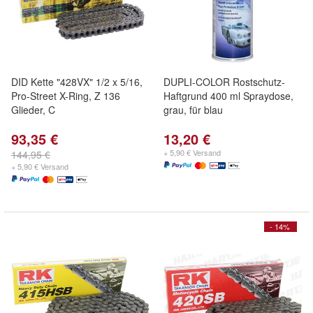
DID Kette "428VX" 1/2 x 5/16,
DUPLI-COLOR Rostschutz-
Pro-Street X-Ring, Z 136
Haftgrund 400 ml Spraydose,
Glieder, C
grau, für blau
93,35 €
13,20 €
+ 5,90 € Versand
144,95 €
+ 5,90 € Versand
- 14%