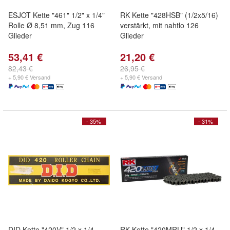
ESJOT Kette "461" 1/2" x 1/4"
RK Kette "428HSB" (1/2x5/16)
Rolle Ø 8,51 mm, Zug 116
verstärkt, mit nahtlo 126
Glieder
Glieder
53,41 €
21,20 €
82,43 €
26,95 €
+ 5,90 € Versand
+ 5,90 € Versand
- 35%
- 31%
DID Kette "420V" 1/2 x 1/4,
RK Kette "420MRU" 1/2 x 1/4,