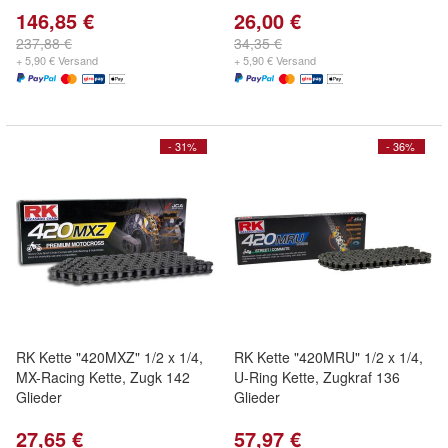
146,85 €
26,00 €
237,88 €
34,35 €
+ 5,90 € Versand
+ 5,90 € Versand
- 31%
- 36%
RK Kette "420MXZ" 1/2 x 1/4,
RK Kette "420MRU" 1/2 x 1/4,
MX-Racing Kette, Zugk 142
U-Ring Kette, Zugkraf 136
Glieder
Glieder
27,65 €
57,97 €