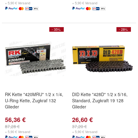
+ 5,90 € Versand
+ 5,90 € Versand
- 35%
- 28%
RK Kette "420MRU" 1/2 x 1/4,
DID Kette "428D" 1/2 x 5/16,
U-Ring Kette, Zugkraf 132
Standard, Zugkraft 19 128
Glieder
Glieder
56,36 €
26,60 €
87,28 €
37,20 €
+ 5,90 € Versand
+ 5,90 € Versand