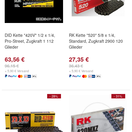
DID Kette "420V" 1/2 x 1/4,
RK Kette "520" 5/8 x 1/4,
Pro-Street, Zugkraft 1 112
Standard, Zugkraft 2900 120
Glieder
Glieder
63,56 €
27,35 €
96,15 €
36,43 €
+ 5,90 € Versand
+ 5,90 € Versand
- 28%
- 31%