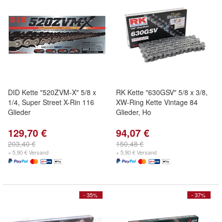
DID Kette "520ZVM-X" 5/8 x
RK Kette "630GSV" 5/8 x 3/8,
1/4, Super Street X-Rin 116
XW-Ring Kette Vintage 84
Glieder
Glieder, Ho
129,70 €
94,07 €
203,40 €
150,48 €
+ 5,90 € Versand
+ 5,90 € Versand
- 35%
- 37%