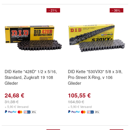
- 21%
- 36%
DID Kette "428D" 1/2 x 5/16,
DID Kette "530VX3" 5/8 x 3/8,
Standard, Zugkraft 19 108
Pro-Street X-Ring, v 106
Glieder
Glieder
24,68 €
105,55 €
31,38 €
164,50 €
+ 5,90 € Versand
+ 5,90 € Versand