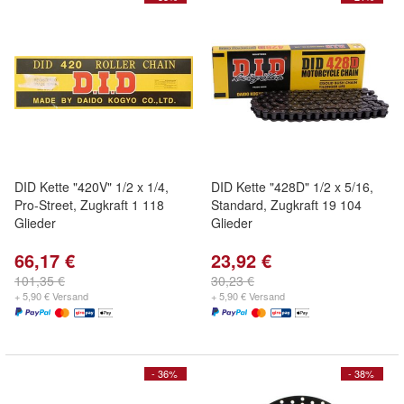
DID Kette "420V" 1/2 x 1/4,
DID Kette "428D" 1/2 x 5/16,
Pro-Street, Zugkraft 1 118
Standard, Zugkraft 19 104
Glieder
Glieder
66,17 €
23,92 €
101,35 €
30,23 €
+ 5,90 € Versand
+ 5,90 € Versand
- 36%
- 38%