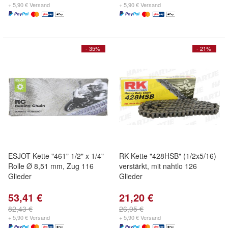
+ 5,90 € Versand
+ 5,90 € Versand
- 35%
- 21%
ESJOT Kette "461" 1/2" x 1/4"
RK Kette "428HSB" (1/2x5/16)
Rolle Ø 8,51 mm, Zug 116
verstärkt, mit nahtlo 126
Glieder
Glieder
53,41 €
21,20 €
82,43 €
26,95 €
+ 5,90 € Versand
+ 5,90 € Versand