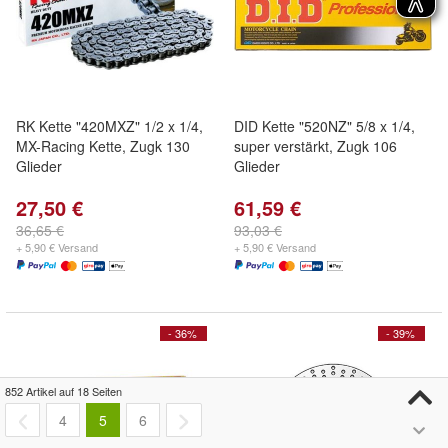
RK Kette "420MXZ" 1/2 x 1/4,
DID Kette "520NZ" 5/8 x 1/4,
MX-Racing Kette, Zugk 130
super verstärkt, Zugk 106
Glieder
Glieder
27,50 €
61,59 €
36,65 €
93,03 €
+ 5,90 € Versand
+ 5,90 € Versand
- 36%
- 39%
852 Artikel auf 18 Seiten
4
5
6