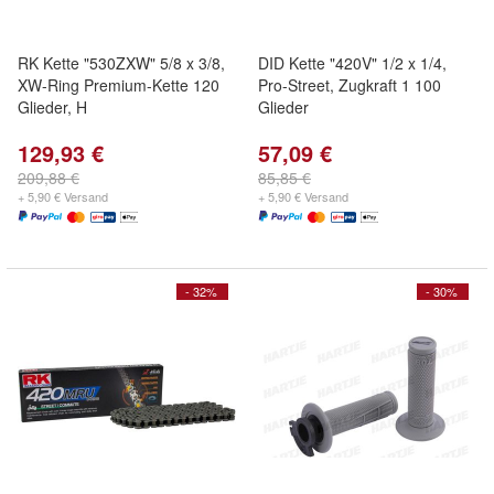
RK Kette "530ZXW" 5/8 x 3/8,
DID Kette "420V" 1/2 x 1/4,
XW-Ring Premium-Kette 120
Pro-Street, Zugkraft 1 100
Glieder, H
Glieder
129,93 €
57,09 €
209,88 €
85,85 €
+ 5,90 € Versand
+ 5,90 € Versand
- 32%
- 30%