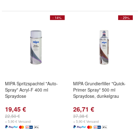
- 14%
- 29%
MIPA Spritzspachtel "Auto-
MIPA Grundierfiller "Quick-
Spray" Acryl-F 400 ml
Primer Spray" 500 ml
Spraydose
Spraydose, dunkelgrau
19,45 €
26,71 €
22,50 €
37,38 €
+ 5,90 € Versand
+ 5,90 € Versand