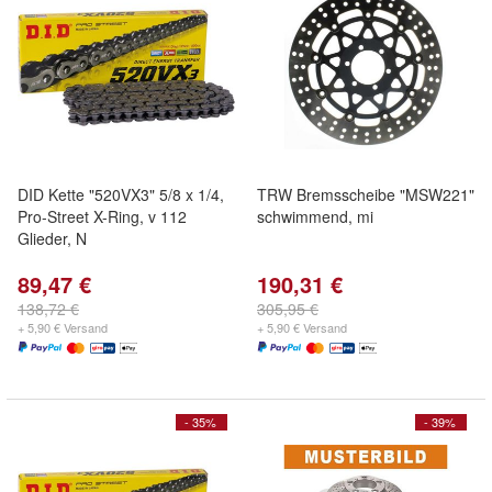
DID Kette "520VX3" 5/8 x 1/4,
TRW Bremsscheibe "MSW221"
Pro-Street X-Ring, v 112
schwimmend, mi
Glieder, N
89,47 €
190,31 €
138,72 €
305,95 €
+ 5,90 € Versand
+ 5,90 € Versand
- 35%
- 39%