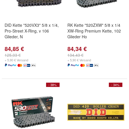
DID Kette "520VX3" 5/8 x 1/4,
RK Kette "520ZXW" 5/8 x 1/4
Pro-Street X-Ring, v 106
XW-Ring Premium Kette, 102
Glieder, N
Glieder Ho
84,85 €
84,34 €
125,03 €
134,43 €
+ 5,90 € Versand
+ 5,90 € Versand
- 38%
- 34%