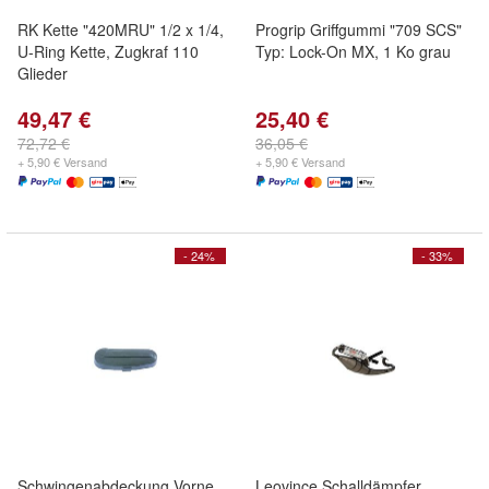
RK Kette "420MRU" 1/2 x 1/4,
Progrip Griffgummi "709 SCS"
U-Ring Kette, Zugkraf 110
Typ: Lock-On MX, 1 Ko grau
Glieder
49,47 €
25,40 €
72,72 €
36,05 €
+ 5,90 € Versand
+ 5,90 € Versand
- 24%
- 33%
Schwingenabdeckung Vorne
Leovince Schalldämpfer