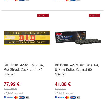
- 35%
- 31%
DID Kette "420V" 1/2 x 1/4,
RK Kette "420MRU" 1/2 x 1/4,
Pro-Street, Zugkraft 1 140
U-Ring Kette, Zugkraf 90
Glieder
Glieder
77,92 €
41,08 €
120,20 €
59,50 €
+ 5,90 € Versand
+ 5,90 € Versand