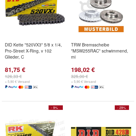
DID Kette "520VX3" 5/8 x 1/4,
TRW Bremsscheibe
Pro-Street X-Ring, v 102
"MSW255RAC" schwimmend,
Glieder, C
mi
81,75 €
198,02 €
126,33 €
325,00 €
+ 5,90 € Versand
+ 5,90 € Versand
- 9%
- 29%