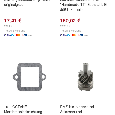
originalgrau
"Handmade TT" Edelstahl, En
4051, Komplett
17,41 €
150,02 €
23,00 €
222,30 €
+ 5,90 € Versand
+ 5,90 € Versand
101. OCTANE
RMS Kickstarterritzel
Membranblockdichtung
Anlasserritzel