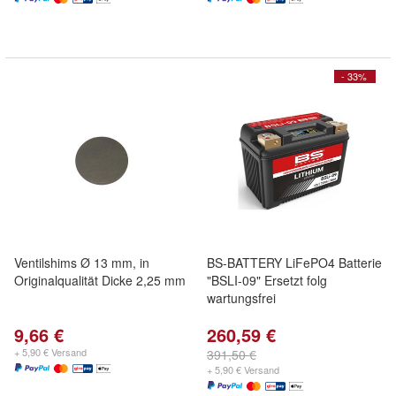
- 33%
Ventilshims Ø 13 mm, in
BS-BATTERY LiFePO4 Batterie
Originalqualität Dicke 2,25 mm
"BSLI-09" Ersetzt folg
wartungsfrei
9,66 €
260,59 €
+ 5,90 € Versand
391,50 €
+ 5,90 € Versand