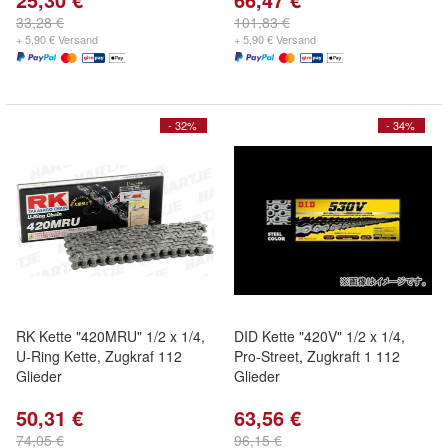
33,28 €
101,83 €
+ 5,90 € Versand
+ 5,90 € Versand
- 32%
- 34%
RK Kette "420MRU" 1/2 x 1/4,
DID Kette "420V" 1/2 x 1/4,
U-Ring Kette, Zugkraf 112
Pro-Street, Zugkraft 1 112
Glieder
Glieder
50,31 €
63,56 €
74,05 €
96,15 €