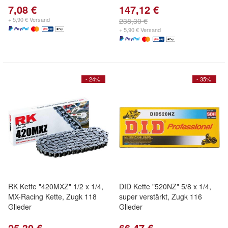
7,08 €
147,12 €
+ 5,90 € Versand
238,30 €
+ 5,90 € Versand
- 24%
- 35%
RK Kette "420MXZ" 1/2 x 1/4,
DID Kette "520NZ" 5/8 x 1/4,
MX-Racing Kette, Zugk 118
super verstärkt, Zugk 116
Glieder
Glieder
25,30 €
66,47 €