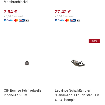
Membranblockdi
7,94 €
27,42 €
+ 5,90 € Versand
+ 5,90 € Versand
- 38%
CIF Buchse Für Tretwellen
Leovince Schalldämpfer
Innen-Ø 16,3 m
"Handmade TT" Edelstahl, En
4064, Komplett