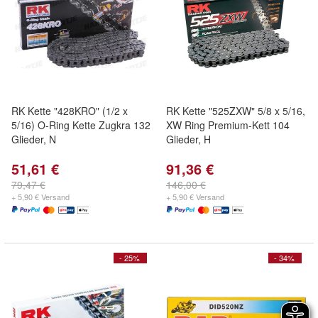
RK Kette "428KRO" (1/2 x
RK Kette "525ZXW" 5/8 x 5/16,
5/16) O-Ring Kette Zugkra 132
XW Ring Premium-Kett 104
Glieder, N
Glieder, H
51,61 €
91,36 €
79,47 €
146,00 €
+ 5,90 € Versand
+ 5,90 € Versand
- 25%
- 34%