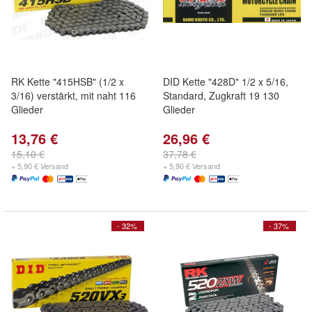
RK Kette "415HSB" (1/2 x
DID Kette "428D" 1/2 x 5/16,
3/16) verstärkt, mit naht 116
Standard, Zugkraft 19 130
Glieder
Glieder
13,76 €
26,96 €
15,10 €
37,78 €
+ 5,90 € Versand
+ 5,90 € Versand
- 32%
- 37%