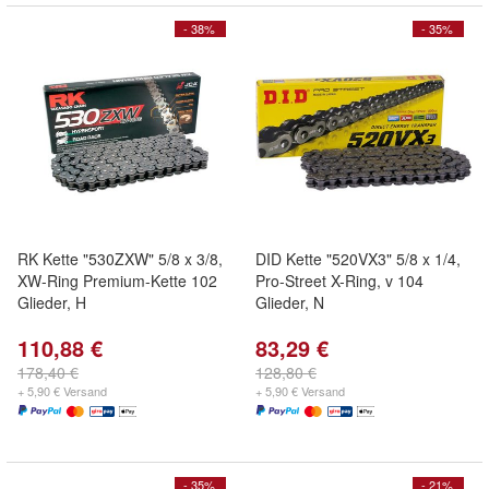
- 38%
- 35%
RK Kette "530ZXW" 5/8 x 3/8,
DID Kette "520VX3" 5/8 x 1/4,
XW-Ring Premium-Kette 102
Pro-Street X-Ring, v 104
Glieder, H
Glieder, N
110,88 €
83,29 €
178,40 €
128,80 €
+ 5,90 € Versand
+ 5,90 € Versand
- 35%
- 21%