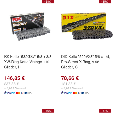
- 38%
- 35%
RK Kette "532GSV" 5/8 x 3/8,
DID Kette "520VX3" 5/8 x 1/4,
XW-Ring Kette Vintage 110
Pro-Street X-Ring, v 98
Glieder, H
Glieder, Cl
146,85 €
78,66 €
237,88 €
121,38 €
+ 5,90 € Versand
+ 5,90 € Versand
- 36%
- 37%