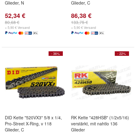
Glieder, N
Glieder, C
52,34 €
86,38 €
80,68 €
133,75 €
+ 5,90 € Versand
+ 5,90 € Versand
- 36%
- 22%
DID Kette "520VX3" 5/8 x 1/4,
RK Kette "428HSB" (1/2x5/16)
Pro-Street X-Ring, v 118
verstärkt, mit nahtlo 136
Glieder, C
Glieder