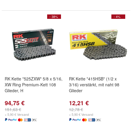
- 38%
- 4%
RK Kette "525ZXW" 5/8 x 5/16,
RK Kette "415HSB" (1/2 x
XW Ring Premium-Kett 108
3/16) verstärkt, mit naht 98
Glieder, H
Glieder
94,75 €
12,21 €
151,63 €
12,78 €
+ 5,90 € Versand
+ 5,90 € Versand