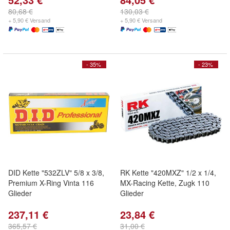
80,68 €
130,03 €
+ 5,90 € Versand
+ 5,90 € Versand
- 35%
- 23%
DID Kette "532ZLV" 5/8 x 3/8,
RK Kette "420MXZ" 1/2 x 1/4,
Premium X-Ring Vinta 116
MX-Racing Kette, Zugk 110
Glieder
Glieder
237,11 €
23,84 €
365,57 €
31,00 €