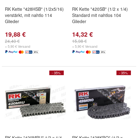
RK Kette "428HSB" (1/2x5/16)
RK Kette "420SB" (1/2 x 1/4)
verstärkt, mit nahtlo 114
Standard mit nahtlos 104
Glieder
Glieder
19,88 €
14,32 €
24,40 €
15,98 €
+ 5,90 € Versand
+ 5,90 € Versand
- 35%
- 35%
RK Kette "420MRU" 1/2 x 1/4,
RK Kette "428KRO" (1/2 x