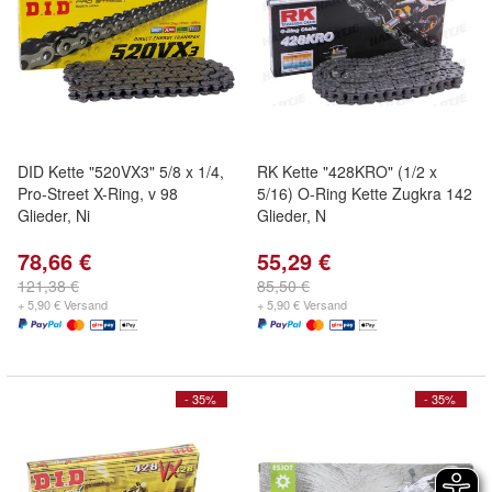
DID Kette "520VX3" 5/8 x 1/4,
RK Kette "428KRO" (1/2 x
Pro-Street X-Ring, v 98
5/16) O-Ring Kette Zugkra 142
Glieder, Ni
Glieder, N
78,66 €
55,29 €
121,38 €
85,50 €
+ 5,90 € Versand
+ 5,90 € Versand
- 35%
- 35%