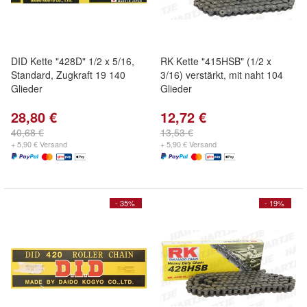
DID Kette "428D" 1/2 x 5/16,
RK Kette "415HSB" (1/2 x
Standard, Zugkraft 19 140
3/16) verstärkt, mit naht 104
Glieder
Glieder
28,80 €
12,72 €
40,68 €
13,53 €
+ 5,90 € Versand
+ 5,90 € Versand
- 35%
- 19%