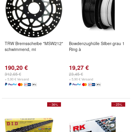
TRW Bremsscheibe "MSW212"
Bowdenzughülle Silber-grau 1
schwimmend, mi
Ring à
190,20 €
19,27 €
312,65 €
23,45 €
+ 5,90 € Versand
+ 5,90 € Versand
- 36%
- 25%