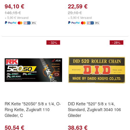
94,10 €
22,59 €
146,15 €
29,10 €
+ 5,90 € Versand
+ 5,90 € Versand
- 32%
- 28%
RK Kette "520S0" 5/8 x 1/4, O-
DID Kette "520" 5/8 x 1/4,
Ring Kette, Zugkraft 110
Standard, Zugkraft 3040 106
Glieder, C
Glieder
50,54 €
38,63 €