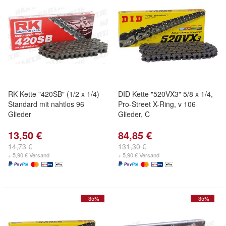
RK Kette "420SB" (1/2 x 1/4)
DID Kette "520VX3" 5/8 x 1/4,
Standard mit nahtlos 96
Pro-Street X-Ring, v 106
Glieder
Glieder, C
13,50 €
84,85 €
14,73 €
131,30 €
+ 5,90 € Versand
+ 5,90 € Versand
- 35%
- 35%