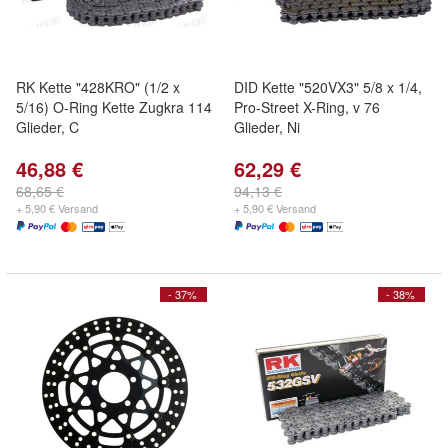
RK Kette "428KRO" (1/2 x
DID Kette "520VX3" 5/8 x 1/4,
5/16) O-Ring Kette Zugkra 114
Pro-Street X-Ring, v 76
Glieder, C
Glieder, Ni
46,88 €
62,29 €
68,65 €
94,13 €
+ 5,90 € Versand
+ 5,90 € Versand
- 37%
- 38%