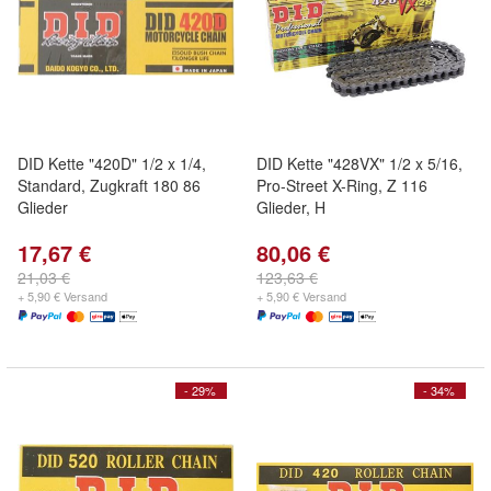
DID Kette "420D" 1/2 x 1/4,
DID Kette "428VX" 1/2 x 5/16,
Standard, Zugkraft 180 86
Pro-Street X-Ring, Z 116
Glieder
Glieder, H
17,67 €
80,06 €
21,03 €
123,63 €
+ 5,90 € Versand
+ 5,90 € Versand
- 29%
- 34%