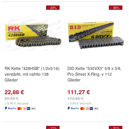
- 23%
- 36%
RK Kette "428HSB" (1/2x5/16)
DID Kette "530VX3" 5/8 x 3/8,
verstärkt, mit nahtlo 138
Pro-Street X-Ring, v 112
Glieder
Glieder
22,88 €
111,27 €
29,53 €
173,82 €
+ 5,90 € Versand
+ 5,90 € Versand
- 11%
- 31%