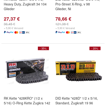
Heavy Duty, Zugkraft 34 104
Pro-Street X-Ring, v 98
Glieder
Glieder, Ni
27,37 €
78,66 €
36,45 €
121,38 €
+ 5,90 € Versand
+ 5,90 € Versand
- 35%
- 20%
RK Kette "428KRO" (1/2 x
DID Kette "428D" 1/2 x 5/16,
5/16) O-Ring Kette Zugkra 142
Standard, Zugkraft 19 96