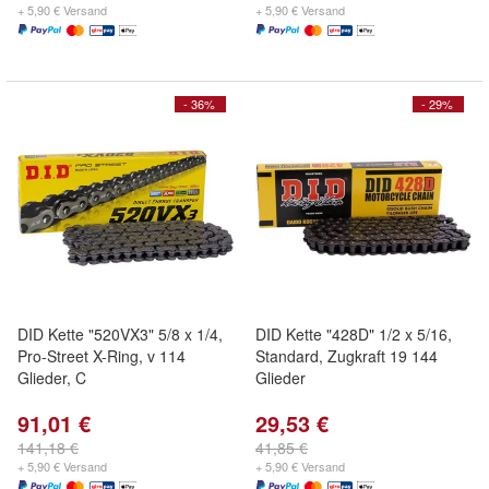
+ 5,90 € Versand
+ 5,90 € Versand
- 36%
- 29%
DID Kette "520VX3" 5/8 x 1/4,
DID Kette "428D" 1/2 x 5/16,
Pro-Street X-Ring, v 114
Standard, Zugkraft 19 144
Glieder, C
Glieder
91,01 €
29,53 €
141,18 €
41,85 €
+ 5,90 € Versand
+ 5,90 € Versand