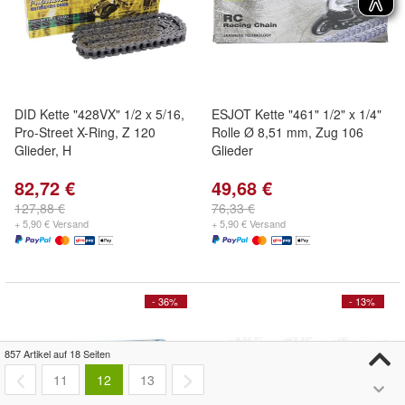
DID Kette "428VX" 1/2 x 5/16,
ESJOT Kette "461" 1/2" x 1/4"
Pro-Street X-Ring, Z 120
Rolle Ø 8,51 mm, Zug 106
Glieder, H
Glieder
82,72 €
49,68 €
127,88 €
76,33 €
+ 5,90 € Versand
+ 5,90 € Versand
- 36%
- 13%
857 Artikel auf 18 Seiten
11
12
13