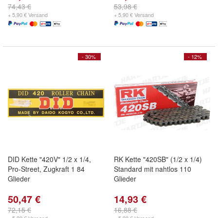
74,43 €
53,98 €
+ 5,90 € Versand
+ 5,90 € Versand
- 30%
- 12%
DID Kette "420V" 1/2 x 1/4,
RK Kette "420SB" (1/2 x 1/4)
Pro-Street, Zugkraft 1 84
Standard mit nahtlos 110
Glieder
Glieder
50,47 €
14,93 €
72,15 €
16,88 €