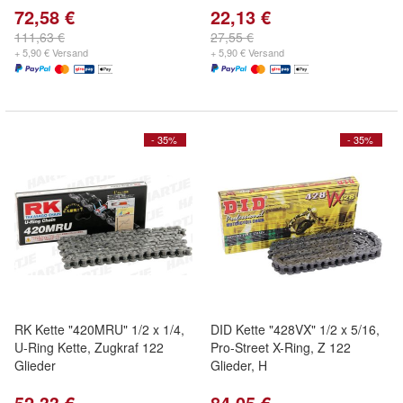
72,58 €
22,13 €
111,63 €
27,55 €
+ 5,90 € Versand
+ 5,90 € Versand
- 35%
- 35%
RK Kette "420MRU" 1/2 x 1/4,
DID Kette "428VX" 1/2 x 5/16,
U-Ring Kette, Zugkraf 122
Pro-Street X-Ring, Z 122
Glieder
Glieder, H
52,33 €
84,05 €