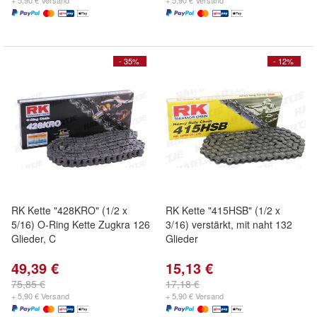
+ 5,90 € Versand
+ 5,90 € Versand
- 35%
- 12%
RK Kette "428KRO" (1/2 x
RK Kette "415HSB" (1/2 x
5/16) O-Ring Kette Zugkra 126
3/16) verstärkt, mit naht 132
Glieder, C
Glieder
49,39 €
15,13 €
75,85 €
17,18 €
+ 5,90 € Versand
+ 5,90 € Versand