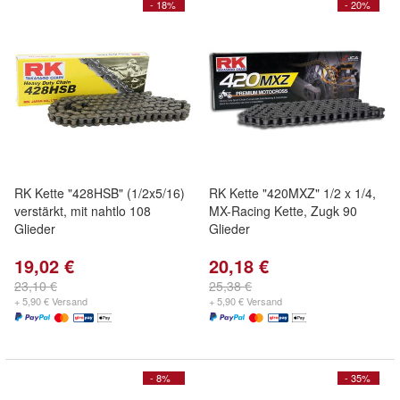
- 18%
- 20%
RK Kette "428HSB" (1/2x5/16)
RK Kette "420MXZ" 1/2 x 1/4,
verstärkt, mit nahtlo 108
MX-Racing Kette, Zugk 90
Glieder
Glieder
19,02 €
20,18 €
23,10 €
25,38 €
+ 5,90 € Versand
+ 5,90 € Versand
- 8%
- 35%