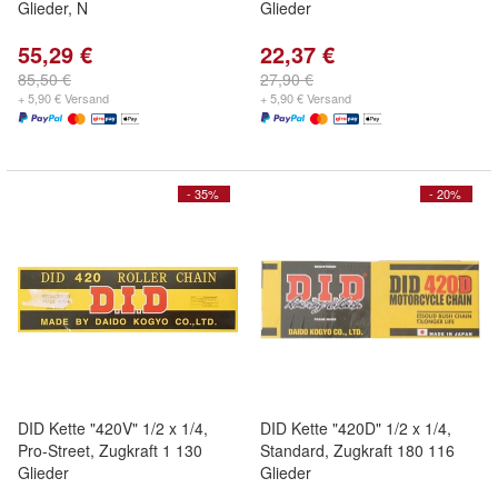
Glieder, N
Glieder
55,29 €
22,37 €
85,50 €
27,90 €
+ 5,90 € Versand
+ 5,90 € Versand
- 35%
- 20%
DID Kette "420V" 1/2 x 1/4,
DID Kette "420D" 1/2 x 1/4,
Pro-Street, Zugkraft 1 130
Standard, Zugkraft 180 116
Glieder
Glieder