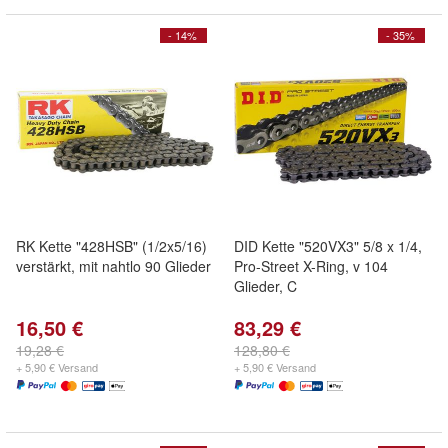
- 14%
- 35%
RK Kette "428HSB" (1/2x5/16)
DID Kette "520VX3" 5/8 x 1/4,
verstärkt, mit nahtlo 90 Glieder
Pro-Street X-Ring, v 104
Glieder, C
16,50 €
83,29 €
19,28 €
128,80 €
+ 5,90 € Versand
+ 5,90 € Versand