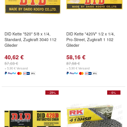
DID Kette "520" 5/8 x 1/4,
DID Kette "420V" 1/2 x 1/4,
Standard, Zugkraft 3040 112
Pro-Street, Zugkraft 1 102
Glieder
Glieder
40,62 €
58,16 €
57,03 €
87,58 €
+ 5,90 € Versand
+ 5,90 € Versand
- 29%
- 6%