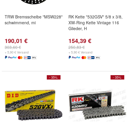
TRW Bremsscheibe "MSW228"
RK Kette "532GSV" 5/8 x 3/8,
schwimmend, mi
XW-Ring Kette Vintage 116
Glieder, H
190,01 €
154,39 €
303,60 €
250,83 €
+ 5,90 € Versand
+ 5,90 € Versand
- 35%
- 35%