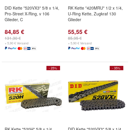
DID Kette "520VX3" 5/8 x 1/4,
RK Kette "420MRU" 1/2 x 1/4,
Pro-Street X-Ring, v 106
U-Ring Kette, Zugkraf 130
Glieder, C
Glieder
84,85 €
55,55 €
131,30 €
85,95 €
+ 5,90 € Versand
+ 5,90 € Versand
- 25%
- 35%
RK Kette "520H" 5/8 x 1/4,
DID Kette "520VX3" 5/8 x 1/4,