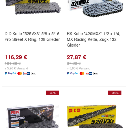
DID Kette "525VX3" 5/8 x 5/16,
RK Kette "420MXZ" 1/2 x 1/4,
Pro-Street X-Ring, 128 Glieder
MX-Racing Kette, Zugk 132
Glieder
116,29 €
27,87 €
181,88 €
37,20 €
+ 5,90 € Versand
+ 5,90 € Versand
- 32%
- 34%