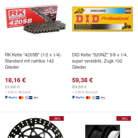
RK Kette "420SB" (1/2 x 1/4)
DID Kette "520NZ" 5/8 x 1/4,
Standard mit nahtlos 142
super verstärkt, Zugk 102
Glieder
Glieder
18,16 €
59,38 €
21,80 €
89,55 €
+ 5,90 € Versand
+ 5,90 € Versand
- 39%
- 18%