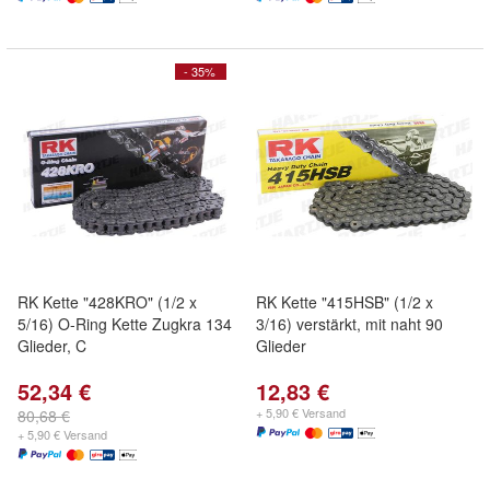
- 35%
RK Kette "428KRO" (1/2 x
RK Kette "415HSB" (1/2 x
5/16) O-Ring Kette Zugkra 134
3/16) verstärkt, mit naht 90
Glieder, C
Glieder
52,34 €
12,83 €
+ 5,90 € Versand
80,68 €
+ 5,90 € Versand