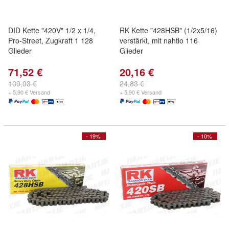
DID Kette "420V" 1/2 x 1/4,
RK Kette "428HSB" (1/2x5/16)
Pro-Street, Zugkraft 1 128
verstärkt, mit nahtlo 116
Glieder
Glieder
71,52 €
20,16 €
109,93 €
24,83 €
+ 5,90 € Versand
+ 5,90 € Versand
- 19%
- 10%