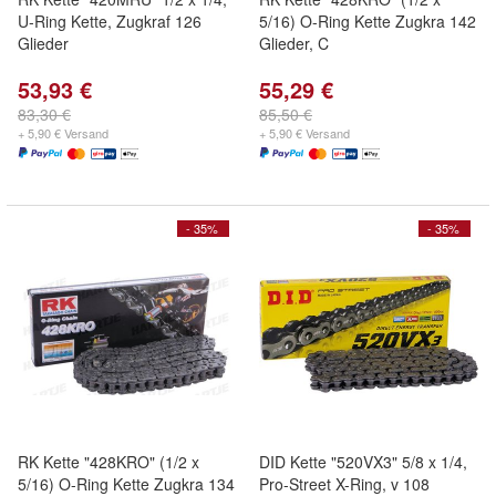
U-Ring Kette, Zugkraf 126
5/16) O-Ring Kette Zugkra 142
Glieder
Glieder, C
53,93 €
55,29 €
83,30 €
85,50 €
+ 5,90 € Versand
+ 5,90 € Versand
- 35%
- 35%
RK Kette "428KRO" (1/2 x
DID Kette "520VX3" 5/8 x 1/4,
5/16) O-Ring Kette Zugkra 134
Pro-Street X-Ring, v 108