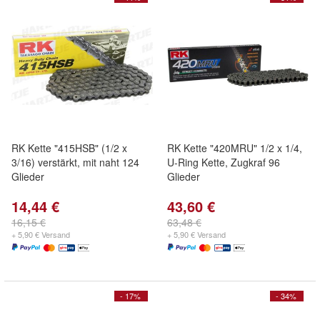
RK Kette "415HSB" (1/2 x
RK Kette "420MRU" 1/2 x 1/4,
3/16) verstärkt, mit naht 124
U-Ring Kette, Zugkraf 96
Glieder
Glieder
14,44 €
43,60 €
16,15 €
63,48 €
+ 5,90 € Versand
+ 5,90 € Versand
- 17%
- 34%