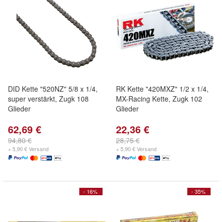
DID Kette "520NZ" 5/8 x 1/4,
RK Kette "420MXZ" 1/2 x 1/4,
super verstärkt, Zugk 108
MX-Racing Kette, Zugk 102
Glieder
Glieder
62,69 €
22,36 €
94,80 €
28,75 €
+ 5,90 € Versand
+ 5,90 € Versand
- 16%
- 35%