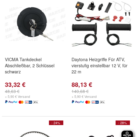
VICMA Tankdeckel
Daytona Heizgriffe Für ATV,
Abschließbar, 2 Schlüssel
vierstufig einstellbar 12 V, für
schwarz
22 m
33,32 €
88,13 €
48,63 €
140,68 €
+ 5,90 € Versand
+ 5,90 € Versand
- 24%
- 28%