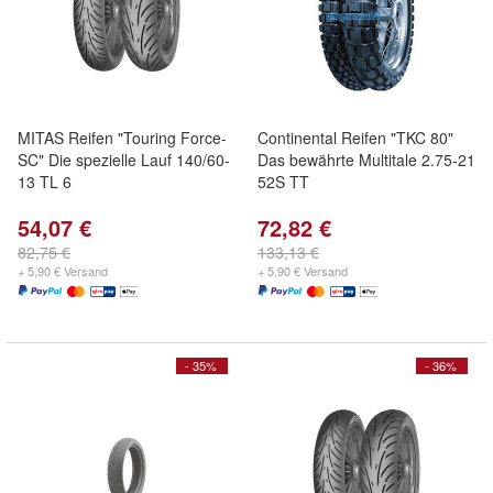
MITAS Reifen "Touring Force-
Continental Reifen "TKC 80"
SC" Die spezielle Lauf 140/60-
Das bewährte Multitale 2.75-21
13 TL 6
52S TT
54,07 €
72,82 €
82,75 €
133,13 €
+ 5,90 € Versand
+ 5,90 € Versand
- 35%
- 36%