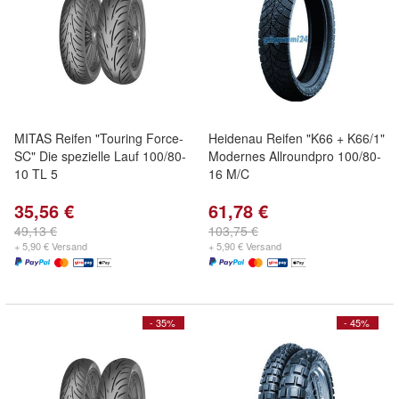
MITAS Reifen "Touring Force-
Heidenau Reifen "K66 + K66/1"
SC" Die spezielle Lauf 100/80-
Modernes Allroundpro 100/80-
10 TL 5
16 M/C
35,56 €
61,78 €
49,13 €
103,75 €
+ 5,90 € Versand
+ 5,90 € Versand
- 35%
- 45%