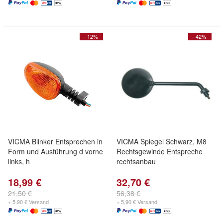
- 12%
- 42%
VICMA Blinker Entsprechen in
VICMA Spiegel Schwarz, M8
Form und Ausführung d vorne
Rechtsgewinde Entspreche
links, h
rechtsanbau
18,99 €
32,70 €
21,50 €
56,38 €
+ 5,90 € Versand
+ 5,90 € Versand