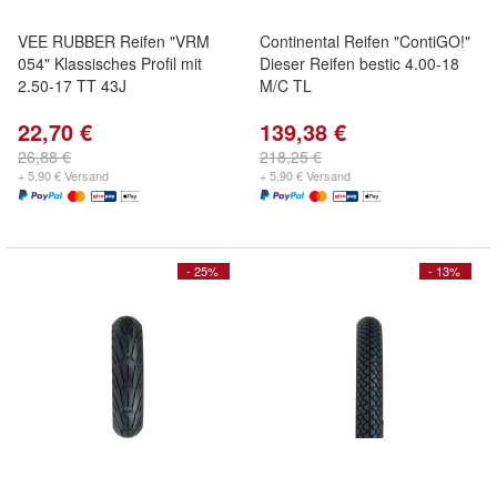
VEE RUBBER Reifen "VRM
Continental Reifen "ContiGO!"
054" Klassisches Profil mit
Dieser Reifen bestic 4.00-18
2.50-17 TT 43J
M/C TL
22,70 €
139,38 €
26,88 €
218,25 €
+ 5,90 € Versand
+ 5,90 € Versand
- 25%
- 13%