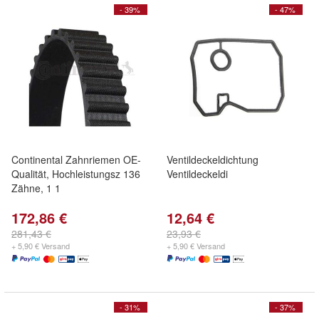
- 39%
- 47%
Continental Zahnriemen OE-
Ventildeckeldichtung
Qualität, Hochleistungsz 136
Ventildeckeldi
Zähne, 1 1
172,86 €
12,64 €
281,43 €
23,93 €
+ 5,90 € Versand
+ 5,90 € Versand
- 31%
- 37%