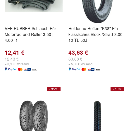
VEE RUBBER Schlauch Für
Heidenau Reifen "K38" Ein
Motorrad und Roller 3.50 |
klassisches Block-/Straß 3.00-
4.00 -1
10 TL 50J
12,41 €
43,63 €
12,43 €
60,88 €
+ 5,90 € Versand
+ 5,90 € Versand
- 35%
- 10%