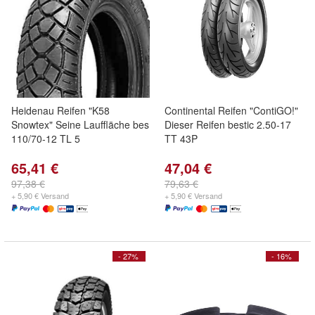
Heidenau Reifen "K58
Continental Reifen "ContiGO!"
Snowtex" Seine Lauffläche bes
Dieser Reifen bestic 2.50-17
110/70-12 TL 5
TT 43P
65,41 €
47,04 €
97,38 €
79,63 €
+ 5,90 € Versand
+ 5,90 € Versand
- 27%
- 16%