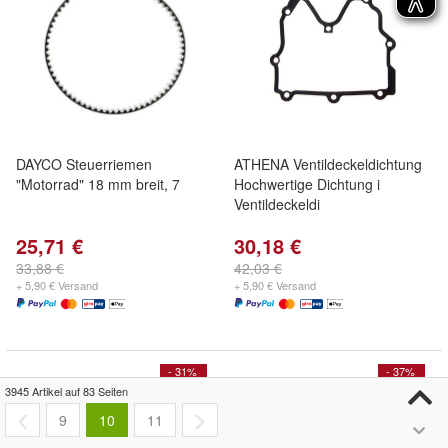
DAYCO Steuerriemen
ATHENA Ventildeckeldichtung
"Motorrad" 18 mm breit, 7
Hochwertige Dichtung i
Ventildeckeldi
25,71 €
30,18 €
33,88 €
42,03 €
+ 5,90 € Versand
+ 5,90 € Versand
- 31%
- 37%
3945 Artikel auf 83 Seiten
9
10
11