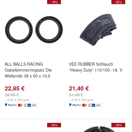
- 18%
- 32%
ALL BALLS RACING
VEE RUBBER Schlauch
Gabelsimmerringsatz Die
"Heavy Duty" 110/100 -18, V
Wellendic 38 x 50 x 10,5
22,85 €
21,40 €
28,00 €
31,38 €
+ 5,90 € Versand
+ 5,90 € Versand
- 34%
- 35%