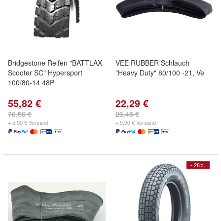
Bridgestone Reifen "BATTLAX
VEE RUBBER Schlauch
Scooter SC" Hypersport
"Heavy Duty" 80/100 -21, Ve
100/80-14 48P
55,82 €
22,29 €
76,50 €
26,45 €
+ 5,90 € Versand
+ 5,90 € Versand
- 28%