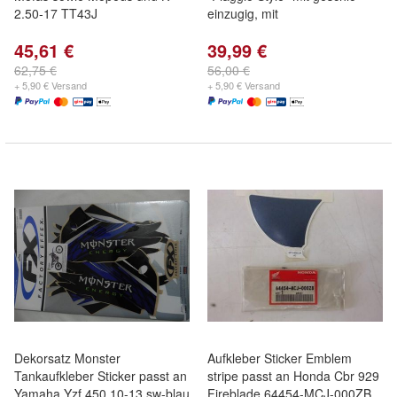
2.50-17 TT43J
einzugig, mit
45,61 €
39,99 €
62,75 €
56,00 €
+ 5,90 € Versand
+ 5,90 € Versand
Dekorsatz Monster
Aufkleber Sticker Emblem
Tankaufkleber Sticker passt an
stripe passt an Honda Cbr 929
Yamaha Yzf 450 10-13 sw-blau
Fireblade 64454-MCJ-000ZB