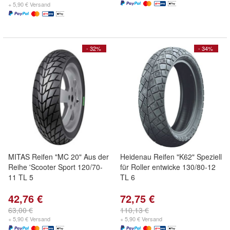
+ 5,90 € Versand
- 32%
- 34%
MITAS Reifen "MC 20" Aus der
Heidenau Reifen "K62" Speziell
Reihe 'Scooter Sport 120/70-
für Roller entwicke 130/80-12
11 TL 5
TL 6
42,76 €
72,75 €
63,00 €
110,13 €
+ 5,90 € Versand
+ 5,90 € Versand