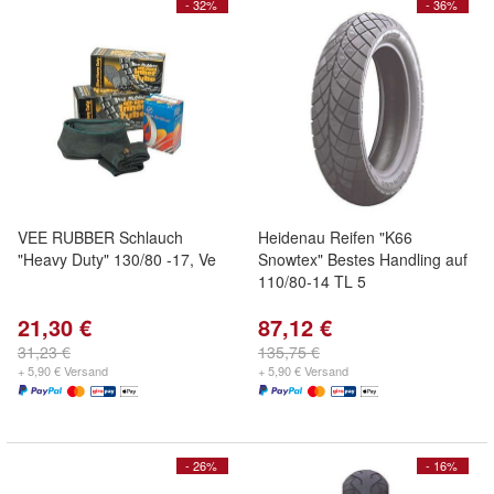
- 32%
- 36%
VEE RUBBER Schlauch
Heidenau Reifen "K66
"Heavy Duty" 130/80 -17, Ve
Snowtex" Bestes Handling auf
110/80-14 TL 5
21,30 €
87,12 €
31,23 €
135,75 €
+ 5,90 € Versand
+ 5,90 € Versand
- 26%
- 16%