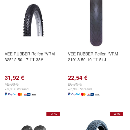
VEE RUBBER Reifen "VRM
VEE RUBBER Reifen "VRM
325" 2.50-17 TT 38P
219" 3.50-10 TT 51J
31,92 €
22,54 €
42,88 €
26,75 €
+ 5,90 € Versand
+ 5,90 € Versand
- 28%
- 40%