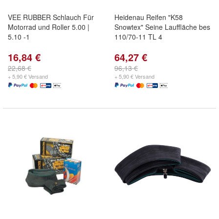
VEE RUBBER Schlauch Für
Heidenau Reifen "K58
Motorrad und Roller 5.00 |
Snowtex" Seine Lauffläche bes
5.10 -1
110/70-11 TL 4
16,84 €
64,27 €
22,68 €
96,13 €
+ 5,90 € Versand
+ 5,90 € Versand