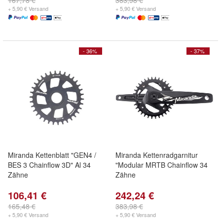
167,78 €
383,98 €
+ 5,90 € Versand
+ 5,90 € Versand
- 36%
- 37%
Miranda Kettenblatt "GEN4 /
Miranda Kettenradgarnitur
BES 3 Chainflow 3D" Al 34
"Modular MRTB Chainflow 34
Zähne
Zähne
106,41 €
242,24 €
165,48 €
383,98 €
+ 5,90 € Versand
+ 5,90 € Versand