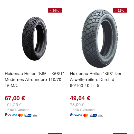
- 34%
- 32%
Heidenau Reifen "K66 + K66/1"
Heidenau Reifen "K58" Der
Modernes Allroundpro 110/70-
Allwetterreifen. Durch d
16 M/C
90/100-10 TL 5
67,00 €
49,64 €
101,25 €
73,00 €
+ 5,90 € Versand
+ 5,90 € Versand