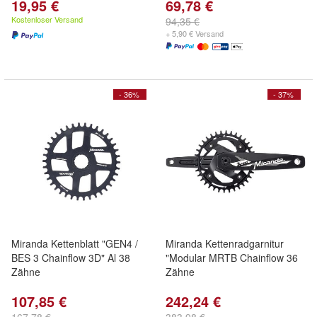
19,95 €
69,78 €
Kostenloser Versand
94,35 €
+ 5,90 € Versand
- 36%
- 37%
Miranda Kettenblatt "GEN4 /
Miranda Kettenradgarnitur
BES 3 Chainflow 3D" Al 38
"Modular MRTB Chainflow 36
Zähne
Zähne
107,85 €
242,24 €