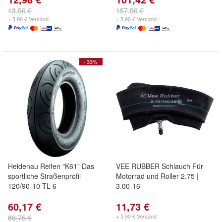
13,50 €
157,50 €
+ 5,90 € Versand
+ 5,90 € Versand
- 33%
Heidenau Reifen "K61" Das
VEE RUBBER Schlauch Für
sportliche Straßenprofil
Motorrad und Roller 2.75 |
120/90-10 TL 6
3.00-16
60,17 €
11,73 €
+ 5,90 € Versand
89,75 €