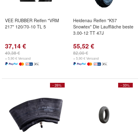
VEE RUBBER Reifen "VRM
Heidenau Reifen "K57
217" 120/70-10 TL 5
Snowtex" Die Lauffläche beste
3.00-12 TT 47J
37,14 €
55,52 €
49,38 €
82,00 €
+ 5,90 € Versand
+ 5,90 € Versand
- 26%
- 33%