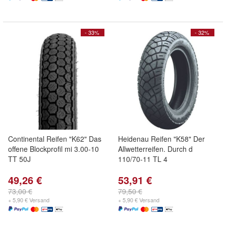
- 33%
- 32%
Continental Reifen "K62" Das
Heidenau Reifen "K58" Der
offene Blockprofil mi 3.00-10
Allwetterreifen. Durch d
TT 50J
110/70-11 TL 4
49,26 €
53,91 €
73,00 €
79,50 €
+ 5,90 € Versand
+ 5,90 € Versand