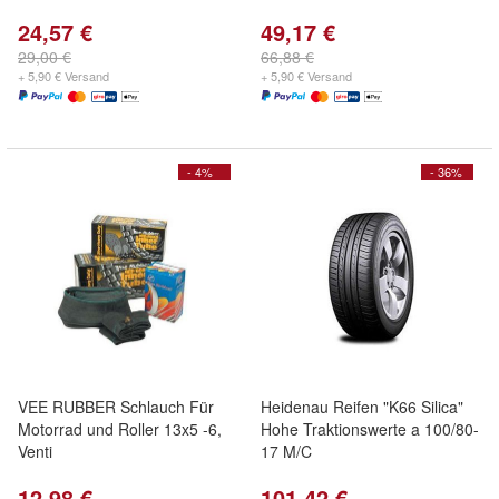
24,57 €
49,17 €
29,00 €
66,88 €
+ 5,90 € Versand
+ 5,90 € Versand
- 4%
- 36%
VEE RUBBER Schlauch Für
Heidenau Reifen "K66 Silica"
Motorrad und Roller 13x5 -6,
Hohe Traktionswerte a 100/80-
Venti
17 M/C
12,98 €
101,42 €