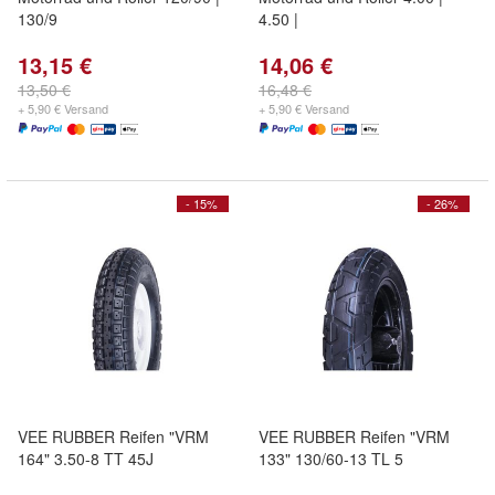
130/9
4.50 |
13,15 €
14,06 €
13,50 €
16,48 €
+ 5,90 € Versand
+ 5,90 € Versand
- 15%
- 26%
VEE RUBBER Reifen "VRM
VEE RUBBER Reifen "VRM
164" 3.50-8 TT 45J
133" 130/60-13 TL 5