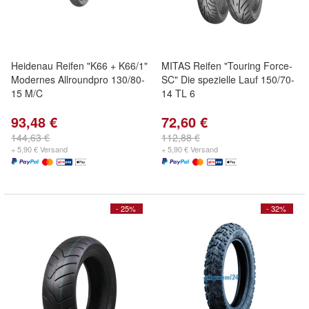
Heidenau Reifen "K66 + K66/1"
MITAS Reifen "Touring Force-
Modernes Allroundpro 130/80-
SC" Die spezielle Lauf 150/70-
15 M/C
14 TL 6
93,48 €
72,60 €
144,63 €
112,88 €
+ 5,90 € Versand
+ 5,90 € Versand
- 25%
- 32%