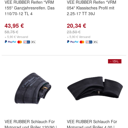
VEE RUBBER Reifen "VRM
VEE RUBBER Reifen "VRM
155" Ganzjahresreifen. Das
054" Klassisches Profil mit
110/70-12 TL 4
2.25-17 TT 39J
43,95 €
20,34 €
58,75 €
23,50 €
+ 5,90 € Versand
+ 5,90 € Versand
- 15%
VEE RUBBER Schlauch Für
VEE RUBBER Schlauch Für
Motorrad und Roller 120/90 |
Motorrad und Roller 4.00 |