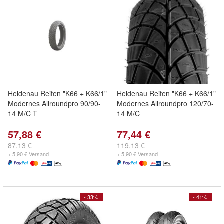
Heidenau Reifen "K66 + K66/1"
Heidenau Reifen "K66 + K66/1"
Modernes Allroundpro 90/90-
Modernes Allroundpro 120/70-
14 M/C T
14 M/C
57,88 €
77,44 €
87,13 €
119,13 €
+ 5,90 € Versand
+ 5,90 € Versand
- 33%
- 41%