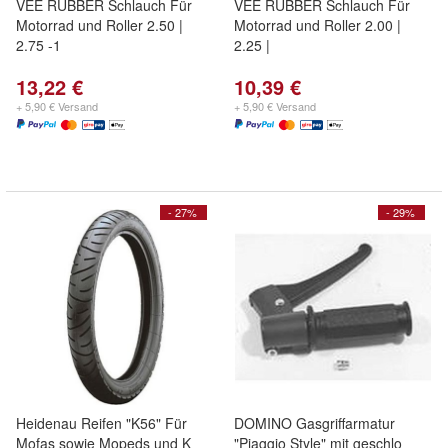
VEE RUBBER Schlauch Für
VEE RUBBER Schlauch Für
Motorrad und Roller 2.50 |
Motorrad und Roller 2.00 |
2.75 -1
2.25 |
13,22 €
10,39 €
+ 5,90 € Versand
+ 5,90 € Versand
- 27%
- 29%
Heidenau Reifen "K56" Für
DOMINO Gasgriffarmatur
Mofas sowie Mopeds und K
"Piaggio Style" mit geschlo