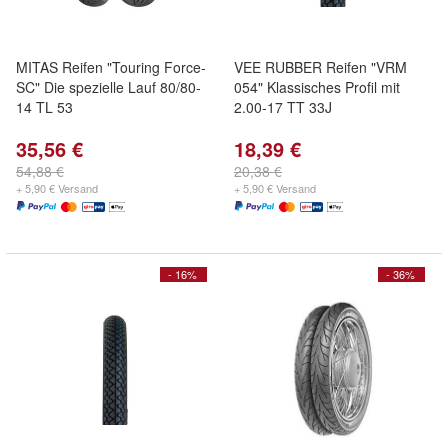
MITAS Reifen "Touring Force-
VEE RUBBER Reifen "VRM
SC" Die spezielle Lauf 80/80-
054" Klassisches Profil mit
14 TL 53
2.00-17 TT 33J
35,56 €
18,39 €
54,88 €
20,38 €
+ 5,90 € Versand
+ 5,90 € Versand
- 16%
- 36%