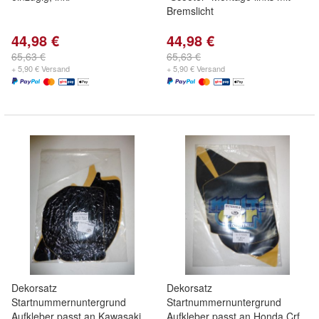
Bremslicht
44,98 €
44,98 €
65,63 €
65,63 €
+ 5,90 € Versand
+ 5,90 € Versand
Dekorsatz
Dekorsatz
Startnummernuntergrund
Startnummernuntergrund
Aufkleber passt an Kawasaki
Aufkleber passt an Honda Crf