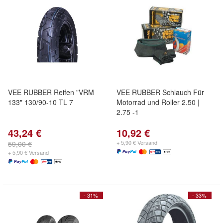
VEE RUBBER Reifen "VRM
VEE RUBBER Schlauch Für
133" 130/90-10 TL 7
Motorrad und Roller 2.50 |
2.75 -1
43,24 €
10,92 €
+ 5,90 € Versand
59,00 €
+ 5,90 € Versand
- 31%
- 33%