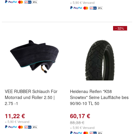
+ 5,90 € Versand
- 32%
VEE RUBBER Schlauch Für
Heidenau Reifen "K58
Motorrad und Roller 2.50 |
Snowtex" Seine Lauffläche bes
2.75 -1
90/90-10 TL 50
11,22 €
60,17 €
+ 5,90 € Versand
88,38 €
+ 5,90 € Versand