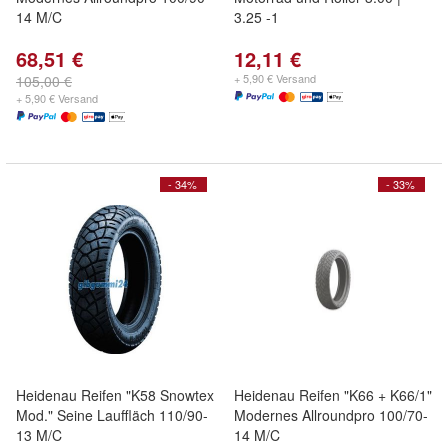
14 M/C
3.25 -1
68,51 €
12,11 €
+ 5,90 € Versand
105,00 €
+ 5,90 € Versand
- 34%
- 33%
Heidenau Reifen "K58 Snowtex
Heidenau Reifen "K66 + K66/1"
Mod." Seine Lauffläch 110/90-
Modernes Allroundpro 100/70-
13 M/C
14 M/C