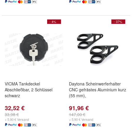
- 4%
- 37%
VICMA Tankdeckel
Daytona Scheinwerferhalter
Abschließbar, 2 Schlüssel
CNC gefrästes Aluminium kurz
schwarz
(55 mm),
32,52 €
91,96 €
33,98 €
147,00 €
+ 5,90 € Versand
+ 5,90 € Versand