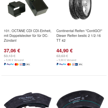
101. OCTANE CDI CDI-Einheit,
Continental Reifen "ContiGO!"
mit Doppelstecker für für DC-
Dieser Reifen bestic 2 1/2-16
Zündanl
TT 42
37,06 €
44,90 €
53,13 €
63,63 €
+ 5,90 € Versand
+ 5,90 € Versand