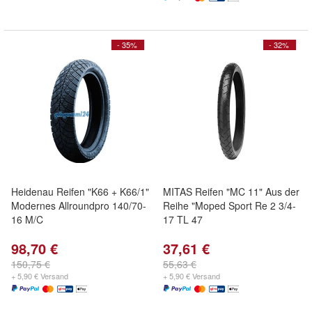
- 35%
- 32%
Heidenau Reifen "K66 + K66/1"
MITAS Reifen "MC 11" Aus der
Modernes Allroundpro 140/70-
Reihe "Moped Sport Re 2 3/4-
16 M/C
17 TL 47
98,70 €
37,61 €
150,75 €
55,63 €
+ 5,90 € Versand
+ 5,90 € Versand