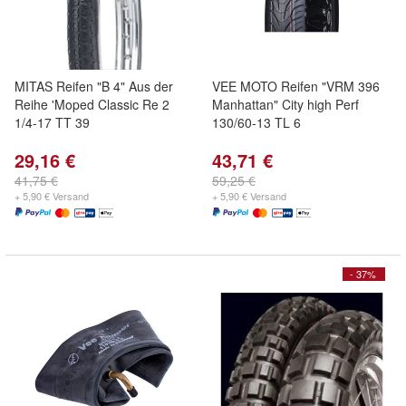
MITAS Reifen "B 4" Aus der
VEE MOTO Reifen "VRM 396
Reihe 'Moped Classic Re 2
Manhattan" City high Perf
1/4-17 TT 39
130/60-13 TL 6
29,16 €
43,71 €
41,75 €
59,25 €
+ 5,90 € Versand
+ 5,90 € Versand
- 37%