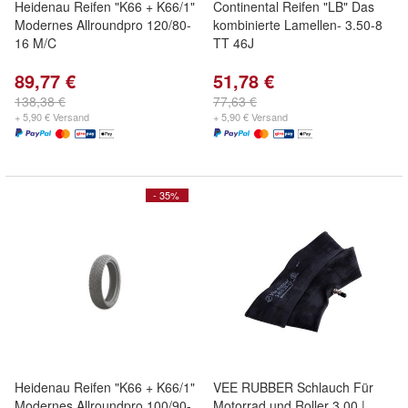
Heidenau Reifen "K66 + K66/1"
Continental Reifen "LB" Das
Modernes Allroundpro 120/80-
kombinierte Lamellen- 3.50-8
16 M/C
TT 46J
89,77 €
51,78 €
138,38 €
77,63 €
+ 5,90 € Versand
+ 5,90 € Versand
- 35%
Heidenau Reifen "K66 + K66/1"
VEE RUBBER Schlauch Für
Modernes Allroundpro 100/90-
Motorrad und Roller 3.00 |