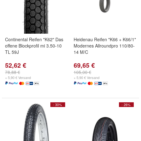
Continental Reifen "K62" Das
Heidenau Reifen "K66 + K66/1"
offene Blockprofil mi 3.50-10
Modernes Allroundpro 110/80-
TL 59J
14 M/C
52,62 €
69,65 €
78,88 €
105,00 €
+ 5,90 € Versand
+ 5,90 € Versand
- 30%
- 26%