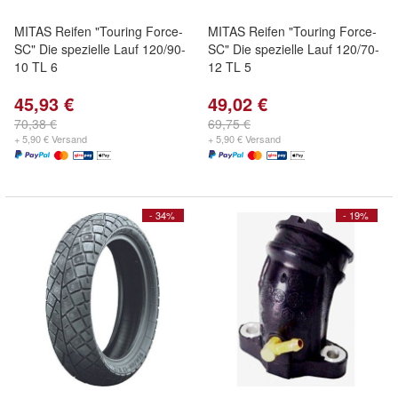
MITAS Reifen "Touring Force-
MITAS Reifen "Touring Force-
SC" Die spezielle Lauf 120/90-
SC" Die spezielle Lauf 120/70-
10 TL 6
12 TL 5
45,93 €
49,02 €
70,38 €
69,75 €
+ 5,90 € Versand
+ 5,90 € Versand
- 34%
- 19%