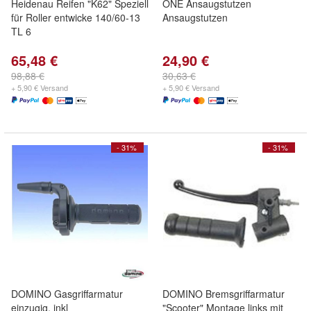
Heidenau Reifen "K62" Speziell
ONE Ansaugstutzen
für Roller entwicke 140/60-13
Ansaugstutzen
TL 6
65,48 €
24,90 €
98,88 €
30,63 €
+ 5,90 € Versand
+ 5,90 € Versand
- 31%
- 31%
DOMINO Gasgriffarmatur
DOMINO Bremsgriffarmatur
einzugig, inkl
"Scooter" Montage links mit