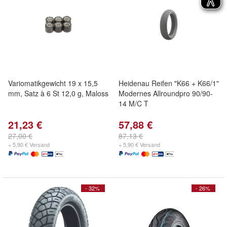
Variomatikgewicht 19 x 15,5
Heidenau Reifen "K66 + K66/1"
mm, Satz à 6 St 12,0 g, Maloss
Modernes Allroundpro 90/90-
14 M/C T
21,23 €
57,88 €
27,00 €
87,13 €
+ 5,90 € Versand
+ 5,90 € Versand
- 32%
- 26%