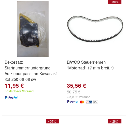
- 30%
Dekorsatz
DAYCO Steuerriemen
Startnummernuntergrund
"Motorrad" 17 mm breit, 9
Aufkleber passt an Kawasaki
Kxf 250 06-08 sw
11,95 €
35,56 €
Kostenloser Versand
50,75 €
+ 5,90 € Versand
- 37%
- 28%