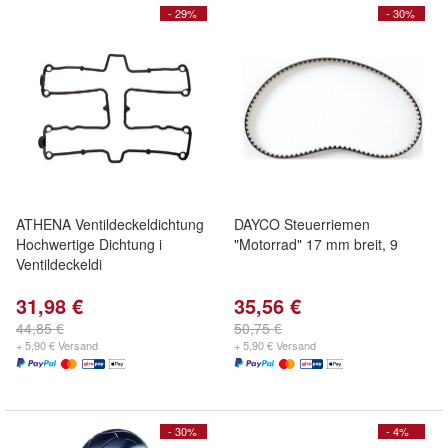
- 29%
- 30%
ATHENA Ventildeckeldichtung
DAYCO Steuerriemen
Hochwertige Dichtung i
"Motorrad" 17 mm breit, 9
Ventildeckeldi
31,98 €
35,56 €
44,85 €
50,75 €
+ 5,90 € Versand
+ 5,90 € Versand
- 30%
- 4%