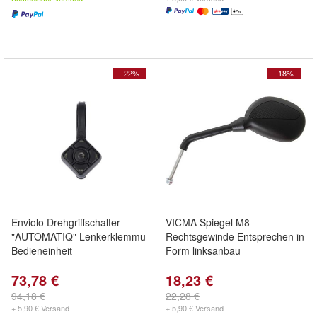
- 22%
- 18%
Enviolo Drehgriffschalter
VICMA Spiegel M8
"AUTOMATIQ" Lenkerklemmu
Rechtsgewinde Entsprechen in
Bedieneinheit
Form linksanbau
73,78 €
18,23 €
94,18 €
22,28 €
+ 5,90 € Versand
+ 5,90 € Versand