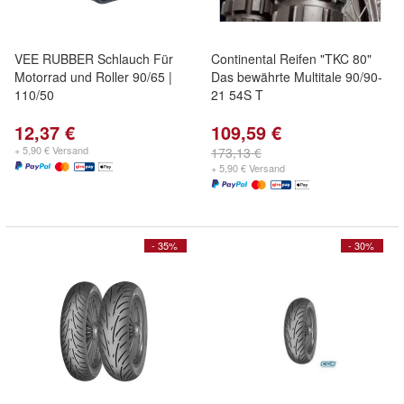
VEE RUBBER Schlauch Für
Continental Reifen "TKC 80"
Motorrad und Roller 90/65 |
Das bewährte Multitale 90/90-
110/50
21 54S T
12,37 €
109,59 €
+ 5,90 € Versand
173,13 €
+ 5,90 € Versand
- 35%
- 30%