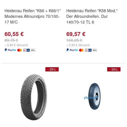
Heidenau Reifen "K66 + K66/1"
Heidenau Reifen "K58 Mod."
Modernes Allroundpro 70/100-
Der Allroundreifen. Dur
17 M/C
140/70-12 TL 6
60,55 €
69,57 €
89,75 €
106,25 €
+ 5,90 € Versand
+ 5,90 € Versand
- 35%
- 33%