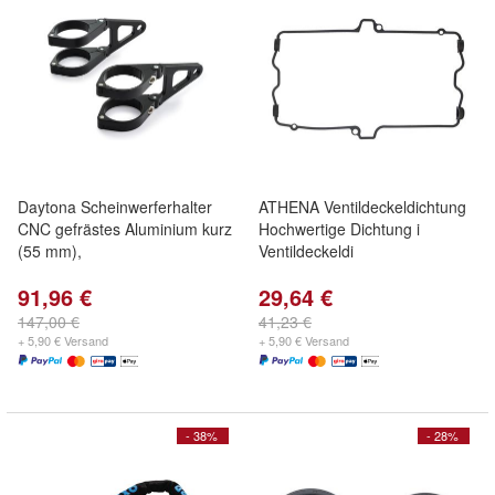
Daytona Scheinwerferhalter
ATHENA Ventildeckeldichtung
CNC gefrästes Aluminium kurz
Hochwertige Dichtung i
(55 mm),
Ventildeckeldi
91,96 €
29,64 €
147,00 €
41,23 €
+ 5,90 € Versand
+ 5,90 € Versand
- 38%
- 28%