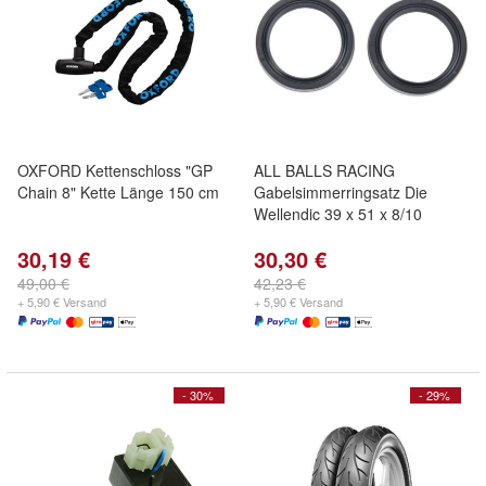
OXFORD Kettenschloss "GP
ALL BALLS RACING
Chain 8" Kette Länge 150 cm
Gabelsimmerringsatz Die
Wellendic 39 x 51 x 8/10
30,19 €
30,30 €
49,00 €
42,23 €
+ 5,90 € Versand
+ 5,90 € Versand
- 30%
- 29%