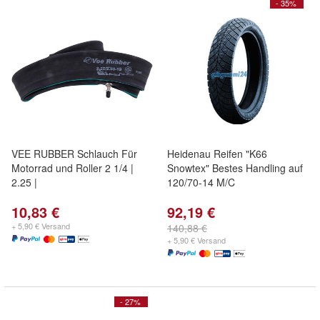
- 35%
VEE RUBBER Schlauch Für
Heidenau Reifen "K66
Motorrad und Roller 2 1/4 |
Snowtex" Bestes Handling auf
2.25 |
120/70-14 M/C
10,83 €
92,19 €
+ 5,90 € Versand
140,88 €
+ 5,90 € Versand
- 27%