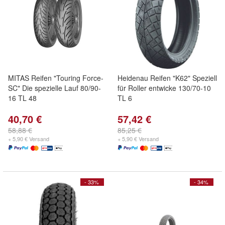
MITAS Reifen "Touring Force-
Heidenau Reifen "K62" Speziell
SC" Die spezielle Lauf 80/90-
für Roller entwicke 130/70-10
16 TL 48
TL 6
40,70 €
57,42 €
58,88 €
85,25 €
+ 5,90 € Versand
+ 5,90 € Versand
- 33%
- 34%