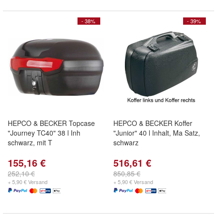
- 38%
- 39%
HEPCO & BECKER Topcase
HEPCO & BECKER Koffer
"Journey TC40" 38 l Inh
"Junior" 40 l Inhalt, Ma Satz,
schwarz, mit T
schwarz
155,16 €
516,61 €
252,10 €
850,85 €
+ 5,90 € Versand
+ 5,90 € Versand