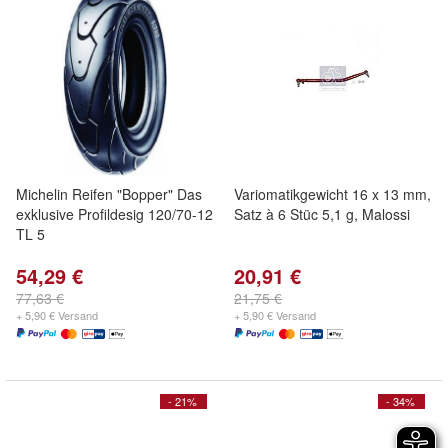
Michelin Reifen "Bopper" Das
Variomatikgewicht 16 x 13 mm,
exklusive Profildesig 120/70-12
Satz à 6 Stüc 5,1 g, Malossi
TL 5
54,29 €
20,91 €
77,63 €
21,75 €
+ 5,90 € Versand
+ 5,90 € Versand
- 21%
- 34%