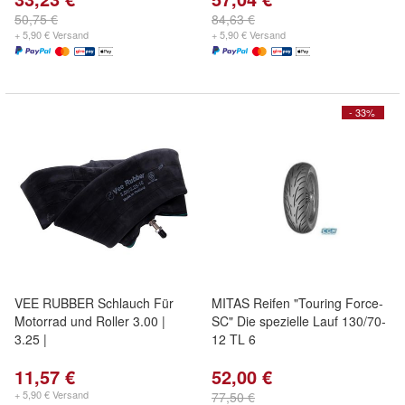
50,75 €
84,63 €
+ 5,90 € Versand
+ 5,90 € Versand
- 33%
VEE RUBBER Schlauch Für
MITAS Reifen "Touring Force-
Motorrad und Roller 3.00 |
SC" Die spezielle Lauf 130/70-
3.25 |
12 TL 6
11,57 €
52,00 €
+ 5,90 € Versand
77,50 €