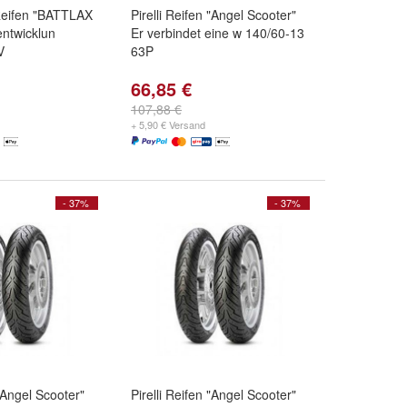
Reifen "BATTLAX
Pirelli Reifen "Angel Scooter"
ntwicklun
Er verbindet eine w 140/60-13
V
63P
66,85 €
107,88 €
+ 5,90 € Versand
- 37%
- 37%
 "Angel Scooter"
Pirelli Reifen "Angel Scooter"