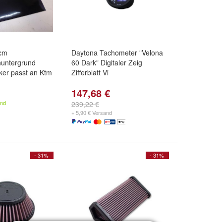
 cm
Daytona Tachometer "Velona
untergrund
60 Dark" Digitaler Zeig
cker passt an Ktm
Zifferblatt Vi
147,68 €
and
239,22 €
+ 5,90 € Versand
- 31%
- 31%