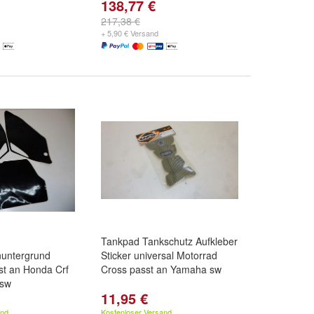
138,77 €
217,38 €
+ 5,90 € Versand
Tankpad Tankschutz Aufkleber
untergrund
Sticker universal Motorrad
st an Honda Crf
Cross passt an Yamaha sw
 sw
11,95 €
and
Kostenloser Versand