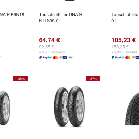
 DNA P-K9N18-
Tauschluftfilter DNA R-
Tauschluftfil
K11S99-01
01
64,74 €
105,23 €
92,35 €
153,35 €
+ 5,90 € Versand
+ 5,90 € Versand
- 38%
- 37%