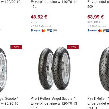
e w 100/90-10
Er verbindet eine w 110/70-11
Er verbindet 
45L
50P
48,62 €
63,99 €
73,25 €
102,00 €
+ 5,90 € Versand
+ 5,90 € Versand
- 33%
- 37%
ngel Scooter"
Pirelli Reifen "Angel Scooter"
Pirelli Reifen
e w 90/90-10
Er verbindet eine w 120/70-13
Er verbindet 
53P
59J TL