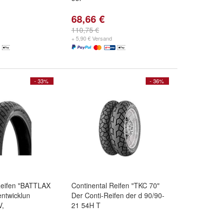
68,66 €
110,75 €
+ 5,90 € Versand
- 33%
- 36%
Reifen "BATTLAX
Continental Reifen "TKC 70"
ntwicklun
Der Conti-Reifen der d 90/90-
V,
21 54H T