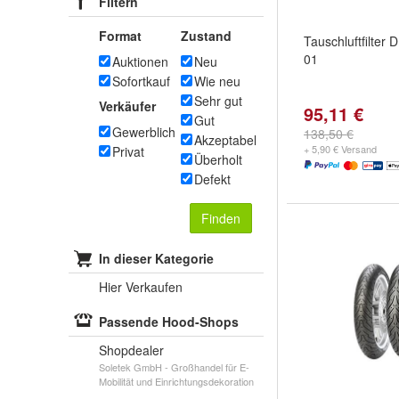
Filtern
Format
Zustand
Tauschluftfilter
01
Auktionen
Neu
Sofortkauf
Wie neu
Sehr gut
Verkäufer
95,11 €
Gut
Gewerblich
138,50 €
Akzeptabel
+ 5,90 € Versand
Privat
Überholt
Defekt
Finden
In dieser Kategorie
Hier Verkaufen
Passende Hood-Shops
Shopdealer
Soletek GmbH - Großhandel für E-
Mobilität und Einrichtungsdekoration