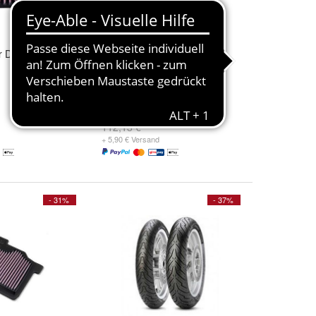
er DNA R-
Tauschluftfilter DNA R-
DU10S07-01
77,91 €
112,13 €
+ 5,90 € Versand
- 31%
- 37%