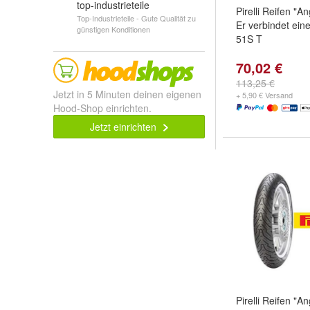
top-industrieteile
Pirelli Reifen "A
Top-Industrieteile - Gute Qualität zu
Er verbindet ein
günstigen Konditionen
51S T
70,02 €
113,25 €
Jetzt in 5 Minuten deinen eigenen
+ 5,90 € Versand
Hood-Shop einrichten.
Jetzt einrichten
Pirelli Reifen "A