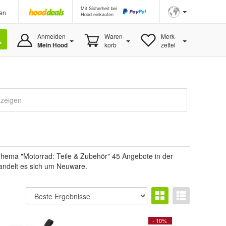
Mit Sicherheit bei
en
Hood einkaufen
Anmelden
Waren-
Merk-
Mein Hood
korb
zettel
nzeigen
Thema "Motorrad: Teile & Zubehör" 45 Angebote in der
 handelt es sich um Neuware.
- 10%