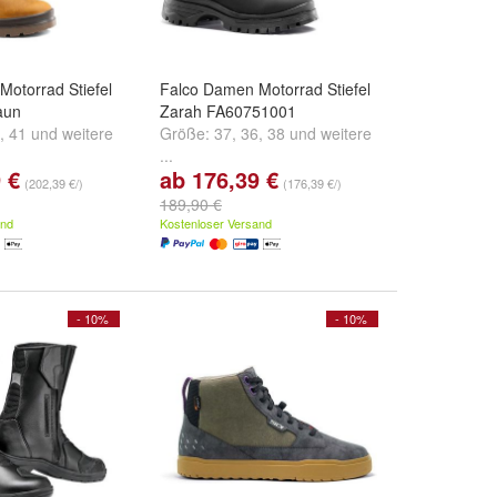
otorrad Stiefel
Falco Damen Motorrad Stiefel
aun
Zarah FA60751001
,
41
und
weitere
Größe:
37
,
36
,
38
und
weitere
...
 €
ab 176,39 €
(202,39 €/)
(176,39 €/)
189,90 €
and
Kostenloser Versand
- 10%
- 10%