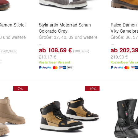
Damen Stiefel
Stylmartin Motorrad Schuh
Falco Damen M
Colorado Grey
Viky Camelbr
8
und
weitere
Größe:
37
,
42
,
39
und
weitere
Größe:
36
,
37
...
...
ab 108,69 €
ab 202,39
(202,39 €/)
(108,69 €/)
210,17 €
219,90 €
Kostenloser Versand
Kostenloser Vers
- 7%
- 19%