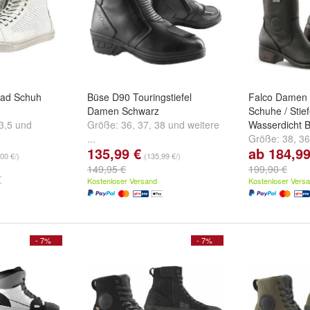
rad Schuh
Büse D90 Touringstiefel
Falco Damen 
Damen Schwarz
Schuhe / Stie
3,5
und
Größe:
36
,
37
,
38
und
weitere
Wasserdicht B
...
Größe:
38
,
36
135,99 €
ab 184,99
...
00 €/)
(135,99 €/)
149,95 €
199,90 €
Kostenloser Versand
Kostenloser Vers
- 7%
- 7%