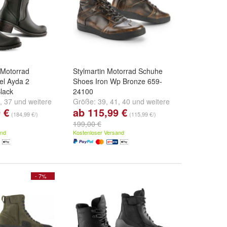
Motorrad
Stylmartin Motorrad Schuhe
fel Ayda 2
Shoes Iron Wp Bronze 659-
lack
24100
,
37
und
weitere
Größe:
39
,
41
,
40
und
weitere
 €
ab 115,99 €
...
(184,99 €/)
(115,99 €/)
199,00 €
and
Kostenloser Versand
- 7%