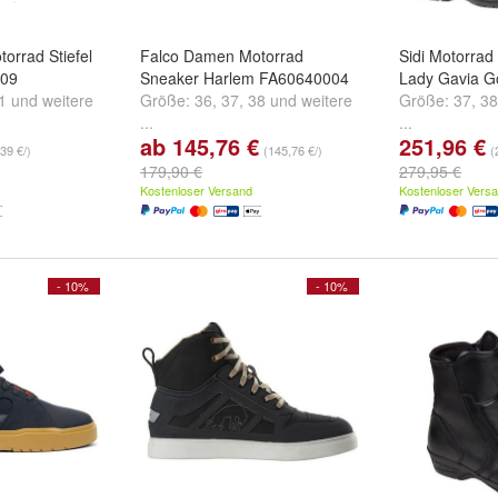
orrad Stiefel
Falco Damen Motorrad
Sidi Motorrad
009
Sneaker Harlem FA60640004
Lady Gavia G
1
und
weitere
Größe:
36
,
37
,
38
und
weitere
Größe:
37
,
38
...
...
ab 145,76 €
251,96 €
39 €/)
(145,76 €/)
(
179,90 €
279,95 €
Kostenloser Versand
Kostenloser Vers
- 10%
- 10%