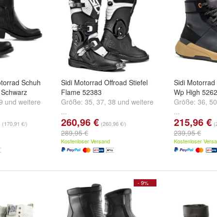
torrad Schuh
Sidi Motorrad Offroad Stiefel
Sidi Motorra
w Schwarz
Flame 52383
Wp High 526
9
und
weitere
Größe:
35
,
37
,
38
und
weitere
Größe:
36
,
50
...
...
260,96 €
215,96 €
(170,91 €/)
(260,96 €/)
(
289,95 €
239,95 €
Kostenloser Versand
Kostenloser Vers
- 9%