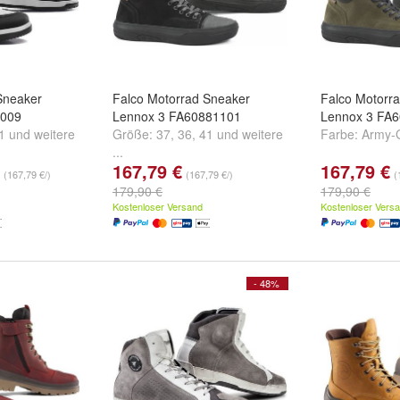
Sneaker
Falco Motorrad Sneaker
Falco Motorr
0009
Lennox 3 FA60881101
Lennox 3 FA
1
und
weitere
Größe:
37
,
36
,
41
und
weitere
Farbe:
Army-
...
167,79 €
167,79 €
(167,79 €/)
(167,79 €/)
(
179,90 €
179,90 €
Kostenloser Versand
Kostenloser Vers
- 48%