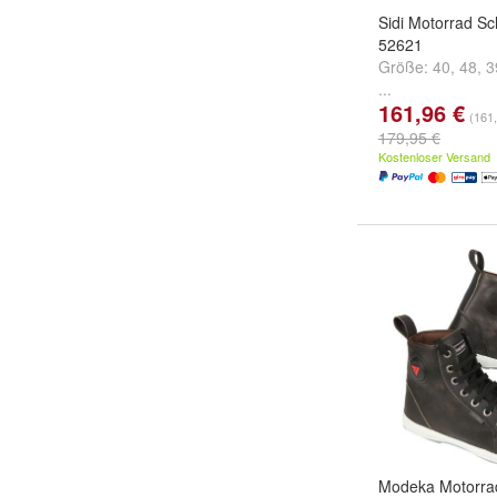
Sidi Motorrad Sc
52621
Größe:
40
,
48
,
3
...
161,96 €
(161,
179,95 €
Kostenloser Versand
Modeka Motorrad