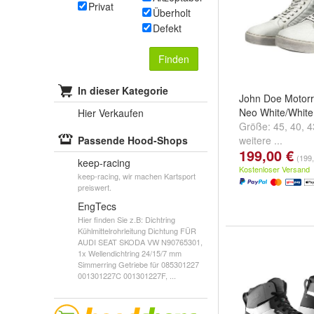
Privat
Überholt
Defekt
Finden
In dieser Kategorie
John Doe Motor
Neo White/White
Hier Verkaufen
Größe:
45
,
40
,
4
Passende Hood-Shops
weitere ...
199,00 €
(199,
keep-racing
Kostenloser Versand
keep-racing, wir machen Kartsport
preiswert.
EngTecs
Hier finden Sie z.B: Dichtring
Kühlmittelrohrleitung Dichtung FÜR
AUDI SEAT SKODA VW N90765301,
1x Wellendichtring 24/15/7 mm
Simmerring Getriebe für 085301227
001301227C 001301227F, ...