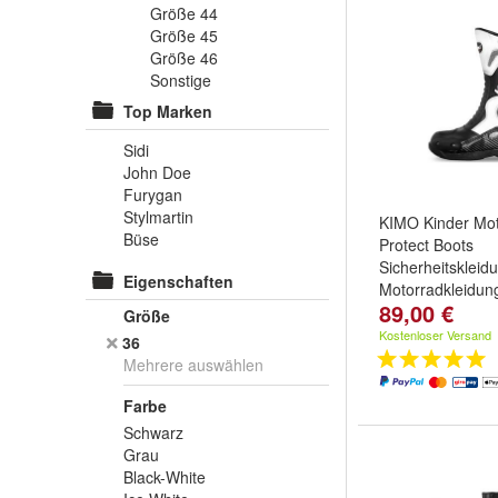
Größe 44
Größe 45
Größe 46
Sonstige
Top Marken
Sidi
John Doe
Furygan
Stylmartin
KIMO Kinder Moto
Büse
Protect Boots
Sicherheitskleid
Eigenschaften
Motorradkleidun
89,00 €
Farbe:
Schwarz
Größe
weitere ...
Kostenloser Versand
36
Mehrere auswählen
Farbe
Schwarz
Grau
Black-White