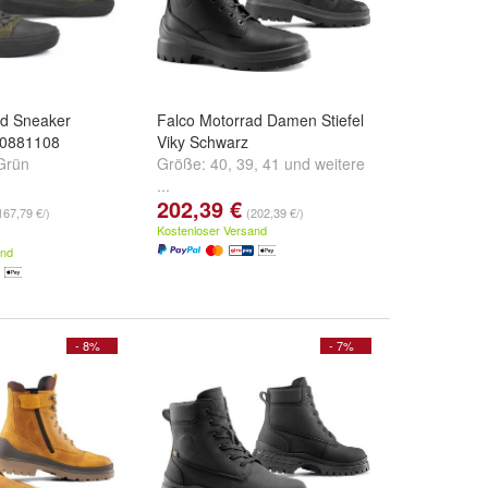
ad Sneaker
Falco Motorrad Damen Stiefel
60881108
Viky Schwarz
Grün
Größe:
40
,
39
,
41
und
weitere
...
202,39 €
167,79 €/)
(202,39 €/)
Kostenloser Versand
and
- 8%
- 7%