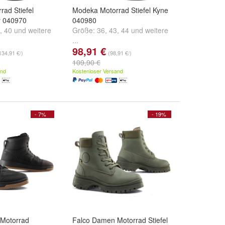
ad Stiefel
Modeka Motorrad Stiefel Kyne
y 040970
040980
,
40
und
weitere
Größe:
36
,
43
,
44
und
weitere
...
98,91 €
134,91 €/)
(98,91 €/)
109,90 €
and
Kostenloser Versand
- 7%
- 19%
Motorrad
Falco Damen Motorrad Stiefel