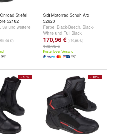
 Onroad Stiefel
Sidi Motorrad Schuh Arx
ore 52182
52620
,
39
und
weitere
Farbe:
Black-Beech
,
Black-
White
und
Full Black
170,96 €
251,96 €/)
(170,96 €/)
189,95 €
and
Kostenloser Versand
- 10%
- 10%