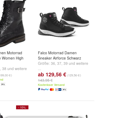
men Motorrad
Falco Motorrad Damen
e Women High
Sneaker Airforce Schwarz
Größe:
36
,
37
,
39
und
weitere
,
38
und
weitere
...
ab 129,56 €
199,00 €/)
(129,56 €/)
and
143,95 €
Kostenloser Versand
- 10%