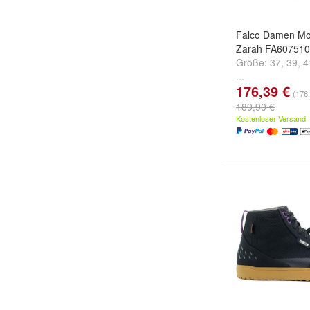
Falco Damen Mot
Zarah FA60751
Größe:
37
,
39
,
4
...
176,39 €
(176,
189,90 €
Kostenloser Versand