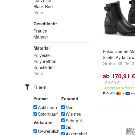
Ice White
Black-Red
Mehr
Geschlecht
Frauen
Männer
Material
Falco Damen Mo
Polyester
Stiefel Ayda Lo
Polyurethan
Größe:
38
,
36
,
3
Kunstleder
...
Mehr
ab 170,91 €
189,90 €
Filtern
Kostenloser Versand
Format
Zustand
Auktionen
Neu
Sofortkauf
Wie neu
Sehr gut
Verkäufer
Gut
Gewerblich
Akzeptabel