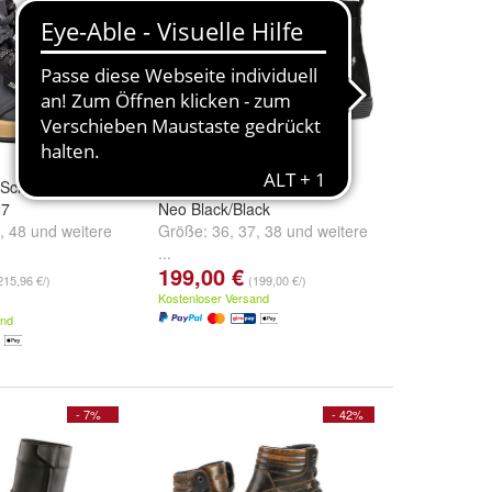
d Schuhe Nucleus
John Doe Motorrad Schuh
27
Neo Black/Black
,
48
und
weitere
Größe:
36
,
37
,
38
und
weitere
...
199,00 €
215,96 €/)
(199,00 €/)
Kostenloser Versand
and
- 7%
- 42%