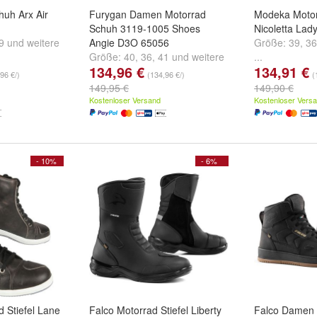
huh Arx Air
Furygan Damen Motorrad
Modeka Motorr
Schuh 3119-1005 Shoes
Nicoletta Lad
9
und
weitere
Angie D3O 65056
Größe:
39
,
36
Größe:
40
,
36
,
41
und
weitere
...
134,96 €
134,91 €
...
96 €/)
(134,96 €/)
(
149,95 €
149,90 €
Kostenloser Versand
Kostenloser Vers
- 10%
- 6%
 Stiefel Lane
Falco Motorrad Stiefel Liberty
Falco Damen 