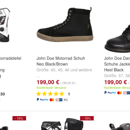
rradstiefel
John Doe Motorrad Schuh
John Doe Da
Neo Black/Brown
Schuhe Jacki
ung
Größe:
40
,
45
,
46
und
weitere
Heel Black
g
...
Größe:
37
,
36
199,00 €
199,00 €
,
Rot
,
Blau
und
...
(199,00 €/)
(
Kostenloser Versand
Kostenloser Vers
30
1
- 10%
- 10%