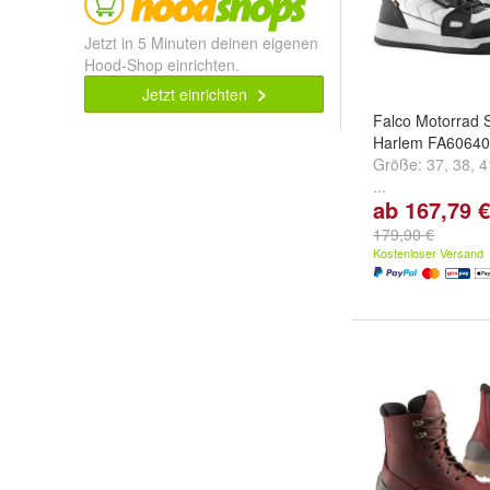
Jetzt in 5 Minuten deinen eigenen
Hood-Shop einrichten.
Jetzt einrichten
Falco Motorrad 
Harlem FA6064
Größe:
37
,
38
,
4
...
ab 167,79 €
179,90 €
Kostenloser Versand