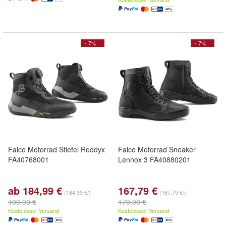
- 7%
- 7%
Falco Motorrad Stiefel Reddyx
Falco Motorrad Sneaker
FA40768001
Lennox 3 FA40880201
ab 184,99 €
167,79 €
(184,99 €/)
(167,79 €/)
199,90 €
179,90 €
Kostenloser Versand
Kostenloser Versand