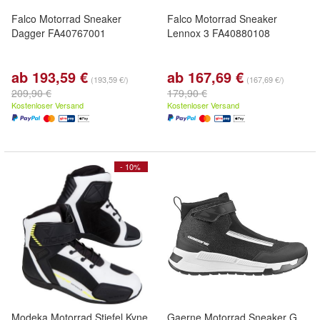
Falco Motorrad Sneaker
Falco Motorrad Sneaker
Dagger FA40767001
Lennox 3 FA40880108
ab 193,59 €
ab 167,69 €
(193,59 €/)
(167,69 €/)
209,90 €
179,90 €
Kostenloser Versand
Kostenloser Versand
- 10%
Modeka Motorrad Stiefel Kyne
Gaerne Motorrad Sneaker G