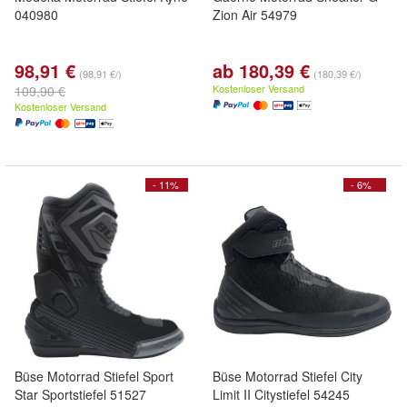
040980
Zion Air 54979
98,91 €
ab 180,39 €
(98,91 €/)
(180,39 €/)
Kostenloser Versand
109,90 €
Kostenloser Versand
- 11%
- 6%
Büse Motorrad Stiefel Sport
Büse Motorrad Stiefel City
Star Sportstiefel 51527
Limit II Citystiefel 54245