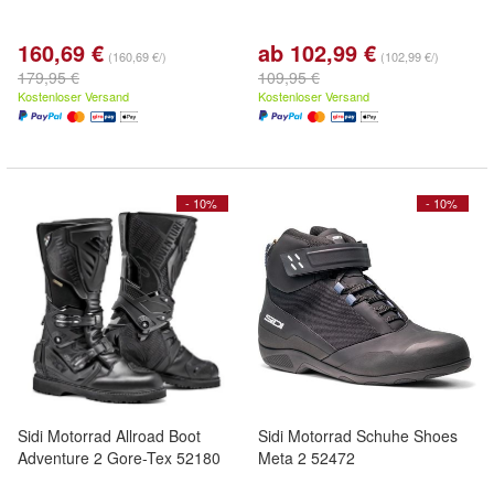
160,69 €
ab 102,99 €
(160,69 €/)
(102,99 €/)
179,95 €
109,95 €
Kostenloser Versand
Kostenloser Versand
- 10%
- 10%
Sidi Motorrad Allroad Boot
Sidi Motorrad Schuhe Shoes
Adventure 2 Gore-Tex 52180
Meta 2 52472