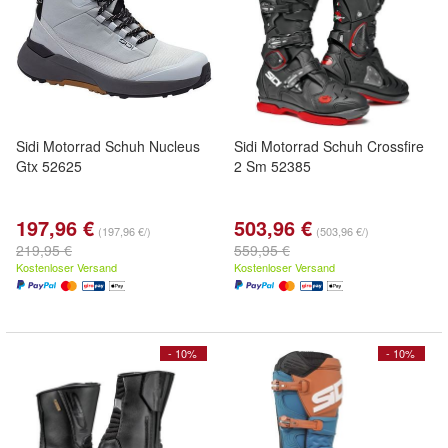
Sidi Motorrad Schuh Nucleus
Sidi Motorrad Schuh Crossfire
Gtx 52625
2 Sm 52385
197,96 €
503,96 €
(197,96 €/)
(503,96 €/)
219,95 €
559,95 €
Kostenloser Versand
Kostenloser Versand
- 10%
- 10%