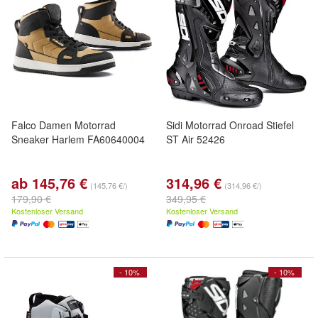
Falco Damen Motorrad
Sidi Motorrad Onroad Stiefel
Sneaker Harlem FA60640004
ST Air 52426
ab 145,76 €
314,96 €
(145,76 €/)
(314,96 €/)
179,90 €
349,95 €
Kostenloser Versand
Kostenloser Versand
- 10%
- 10%