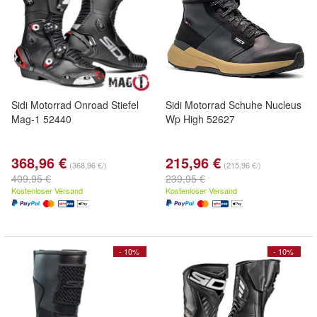
Sidi Motorrad Onroad Stiefel
Sidi Motorrad Schuhe Nucleus
Mag-1 52440
Wp High 52627
368,96 €
215,96 €
(368,96 €/)
(215,96 €/)
409,95 €
239,95 €
Kostenloser Versand
Kostenloser Versand
- 10%
- 10%