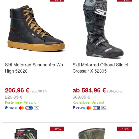
Sidi Motorrad Schuhe Arx Wp
Sidi Motorrad Offroad Stiefel
High 52628
Crossair X 52395
206,96 €
ab 584,96 €
(206,96 €/)
(584,96 €/)
229,95 €
669,95 €
Kostenloser Versand
Kostenloser Versand
- 12%
- 10%