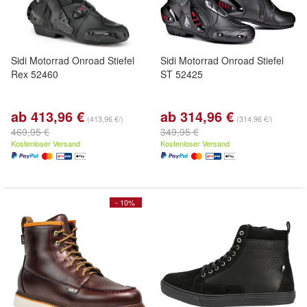
Sidi Motorrad Onroad Stiefel
Sidi Motorrad Onroad Stiefel
Rex 52460
ST 52425
ab 413,96 €
ab 314,96 €
(413,96 €/)
(314,96 €/)
469,95 €
349,95 €
Kostenloser Versand
Kostenloser Versand
- 10%