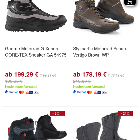
Gaerne Motorrad G Xenon
Stylmartin Motorrad Schuh
GORE-TEX Sneaker GA 54975
Vertigo Brown WP
ab 199,29 €
ab 178,19 €
(199,29 €/)
(178,19 €/)
199,95 €
219,00 €
Kostenloser Versand
Kostenloser Versand
- 8%
- 21%