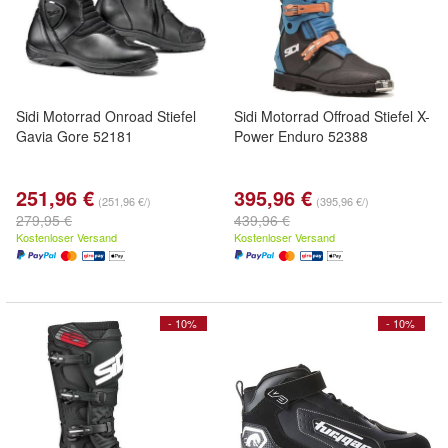
Sidi Motorrad Onroad Stiefel
Sidi Motorrad Offroad Stiefel X-
Gavia Gore 52181
Power Enduro 52388
251,96 €
395,96 €
(251,96 €/)
(395,96 €/)
279,95 €
439,96 €
Kostenloser Versand
Kostenloser Versand
- 10%
- 10%