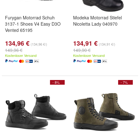
Furygan Motorrad Schuh
Modeka Motorrad Stiefel
3137-1 Shoes V4 Easy D3O
Nicoletta Lady 040970
Vented 65195
134,96 €
134,91 €
(134,96 €/)
(134,91 €/)
149,96 €
149,90 €
Kostenloser Versand
Kostenloser Versand
- 8%
- 7%