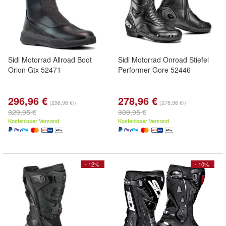
Sidi Motorrad Allroad Boot
Sidi Motorrad Onroad Stiefel
Orion Gtx 52471
Performer Gore 52446
296,96 €
278,96 €
(296,96 €/)
(278,96 €/)
329,95 €
309,95 €
Kostenloser Versand
Kostenloser Versand
- 12%
- 10%