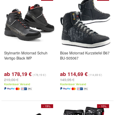
Stylmartin Motorrad Schuh
Büse Motorrad Kurzstiefel B67
Vertigo Black WP
BU-505067
ab 178,19 €
ab 114,69 €
(178,19 €/)
(114,69 €/)
219,00 €
149,95 €
Kostenloser Versand
Kostenloser Versand
- 19%
- 10%