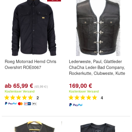
Roeg Motorrad Hemd Chris
Lederweste, Paul, Glattleder
Overshirt ROE0067
ChaCha Leder-Bad Company,
Rockerkutte, Clubweste, Kutte
ab 65,99 €
169,00 €
(65,99 €/)
Kostenloser Versand
Kostenloser Versand
2
4