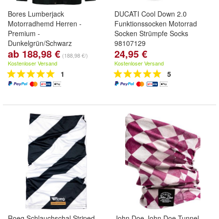
Bores Lumberjack
DUCATI Cool Down 2.0
Motorradhemd Herren -
Funktionssocken Motorrad
Premium -
Socken Strümpfe Socks
Dunkelgrün/Schwarz
98107129
ab 188,98 €
24,95 €
(188,98 €/)
Kostenloser Versand
Kostenloser Versand
1
5
Roeg Schlauchschal Striped
John Doe John Doe Tunnel