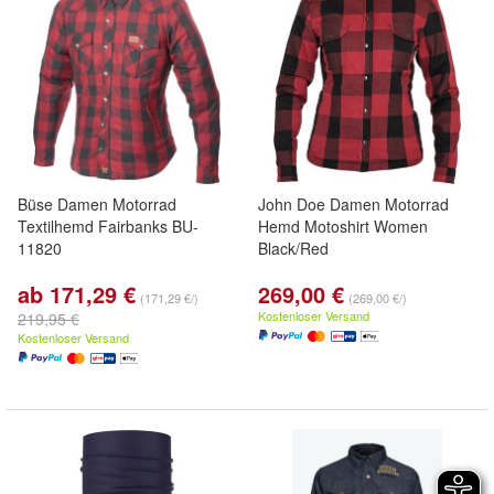
Büse Damen Motorrad
John Doe Damen Motorrad
Textilhemd Fairbanks BU-
Hemd Motoshirt Women
11820
Black/Red
ab 171,29 €
269,00 €
(171,29 €/)
(269,00 €/)
Kostenloser Versand
219,95 €
Kostenloser Versand