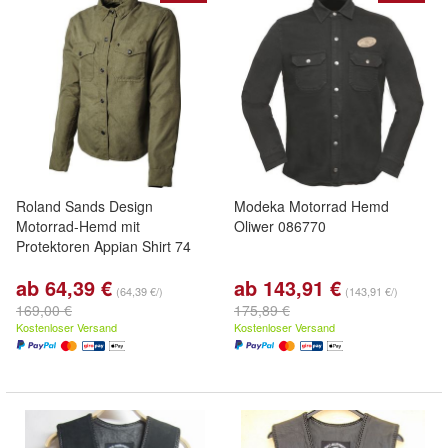
Roland Sands Design
Modeka Motorrad Hemd
Motorrad-Hemd mit
Oliwer 086770
Protektoren Appian Shirt 74
ab 64,39 €
ab 143,91 €
(64,39 €/)
(143,91 €/)
169,00 €
175,89 €
Kostenloser Versand
Kostenloser Versand