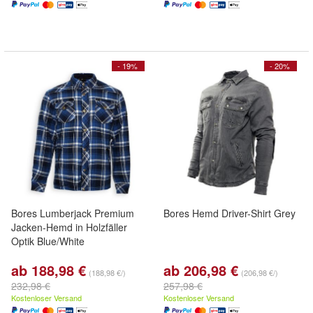
- 19%
- 20%
Bores Lumberjack Premium
Bores Hemd Driver-Shirt Grey
Jacken-Hemd in Holzfäller
Optik Blue/White
ab 188,98 €
ab 206,98 €
(188,98 €/)
(206,98 €/)
232,98 €
257,98 €
Kostenloser Versand
Kostenloser Versand