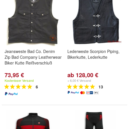
Jeansweste Bad Co. Denim
Lederweste Scorpion Piping,
Zip Bad Company Leatherwear
Bikerkutte, Lederkutte
Biker Kutte Reißverschluß
73,95 €
ab 128,00 €
Kostenloser Versand
+ 6,00 € Versand
6
13