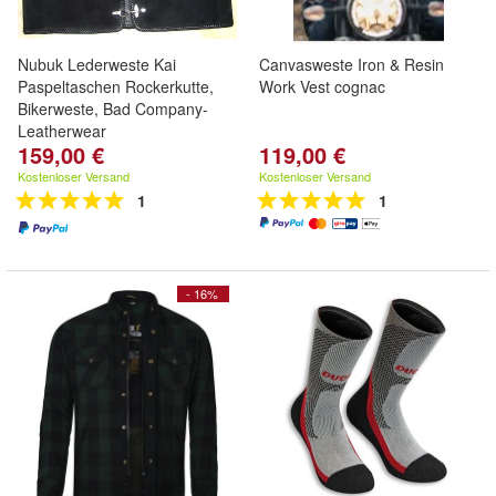
Nubuk Lederweste Kai
Canvasweste Iron & Resin
Paspeltaschen Rockerkutte,
Work Vest cognac
Bikerweste, Bad Company-
Leatherwear
159,00 €
119,00 €
Kostenloser Versand
Kostenloser Versand
1
1
- 16%