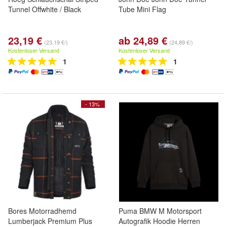
Tunnel Offwhite / Black
Tube Mini Flag
23,19 €
ab 24,89 €
(23,19 €/)
(24,89 €/)
Kostenloser Versand
Kostenloser Versand
1
1
- 13%
Bores Motorradhemd
Puma BMW M Motorsport
Lumberjack Premium Plus
Autografik Hoodie Herren