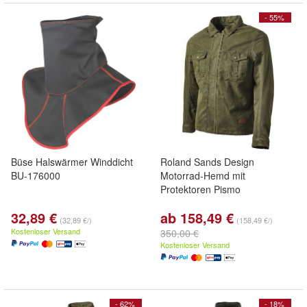
- 55%
Büse Halswärmer Winddicht
Roland Sands Design
BU-176000
Motorrad-Hemd mit
Protektoren Pismo
32,89 €
ab 158,49 €
(32,89 €/)
(158,49 €/)
Kostenloser Versand
350,00 €
Kostenloser Versand
- 62%
- 18%