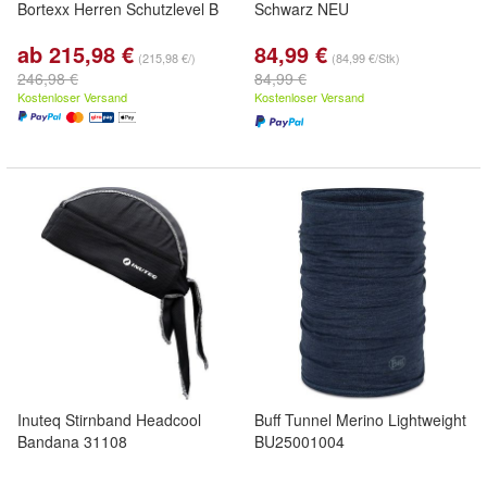
Bortexx Herren Schutzlevel B
Schwarz NEU
ab 215,98 €
84,99 €
(215,98 €/)
(84,99 €/Stk)
246,98 €
84,99 €
Kostenloser Versand
Kostenloser Versand
Inuteq Stirnband Headcool
Buff Tunnel Merino Lightweight
Bandana 31108
BU25001004