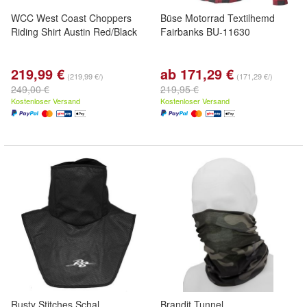
WCC West Coast Choppers
Büse Motorrad Textilhemd
Riding Shirt Austin Red/Black
Fairbanks BU-11630
219,99 €
ab 171,29 €
(219,99 €/)
(171,29 €/)
249,00 €
219,95 €
Kostenloser Versand
Kostenloser Versand
Rusty Stitches Schal
Brandit Tunnel