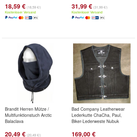
18,59 €
31,99 €
(18,59 €/)
(31,99 €/)
Kostenloser Versand
Kostenloser Versand
Brandit Herren Mütze /
Bad Company Leatherwear
Multifunktionstuch Arctic
Lederkutte ChaCha, Paul,
Balaclava
Biker-Lederweste Nubuk
20,49 €
169,00 €
(20,49 €/)