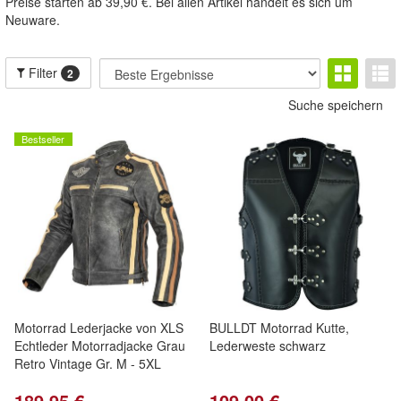
Preise starten ab 39,90 €. Bei allen Artikel handelt es sich um
Neuware.
Filter
2
Suche speichern
Bestseller
Motorrad Lederjacke von XLS
BULLDT Motorrad Kutte,
Echtleder Motorradjacke Grau
Lederweste schwarz
Retro Vintage Gr. M - 5XL
189,95 €
109,00 €